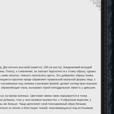
. Достаточно высокий (кажется, 190 см роста), бледнокожий молодой
ы. Голосу, к сожалению, не хватает бархатности к этому образу, однако
ниже лопаток, темного пепельного цвета. Это добавляет образу Алика
 вьющиеся короткие пряди обрамляют правильной овальной формы лицо, с
око посаженные под тонкими стрелками бровей, делают взгляд пристальным
ы, обрамляющие глаза, вызывают порой неподдельную зависть у девушек.
тых на манер военных. Цветовая гамма таких варьируется в тонах
е рубашки, этих у него великое множество: с V-образным вырезом, с
бимы им больше. Чаще дополняет свой повседневный образ белыми
ательно из легких и блестящих тканей, переливающихся под источником