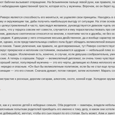
а вот бабочки вызывают отвращение. На безымянном пальце левой руки, как правило, п
набалдашник единственной трости, которая есть у мужчины. Впрочем, ее он берет ку
Риверо является способность его меняться, не ущемляя свои принципы. Находясь в об
му и окружающим так, дабы получить наибольшую выгоду от ситуации. На этом основан
ик целеустремленный и часто, преследуя желаемое, руководствуется девизом «цель о
зать, что у герцога совсем нет совести, случается и ему поразглагольствовать про с
иник, довольно скептически относится ко многим, к понятиям чести и дружбы, не без о
но редкие. К девушкам у него отношение весьма двойственное, да и вообще характер 
я, однако, если представительница слабого пола будет обладать великолепной внешнос
 покоев. Такие увлечения, как правило, не долговременные, тут Риверо соответствует
округ прекрасное и неплохим состоянием, оказывается щедрым — небольшой плюс в ко
скот, пардон. Исключения есть, конечно, в случае, если девушка сообразительна, умн
ьские. А теперь о хорошем. Герцог — великолепный дипломат, он очень тонко чувств
хороший эмпат, популярный мужчина — это его черты, делающие из Алика неплохого и
я нередко и опасным. «Он был бы великолепным политиком, если бы не стал еще лучши
инации — это его стихия. Сначала думает, потом говорит, затем исполняет. Марать с
 пристрастие к роскоши, дорогим сигарам, алкоголю, охоте, конной езде. Холодное ор
:
пе, как и у многих детей в небедных семьях. Оба родителя — вампиры, владели небо
вязчивым попыткам родителей приобщить его именно к тому делу, в каком они хотели
и не добившийся), мечтал, чтобы его сын пошел по его стопам. Быть может, Алик и заи