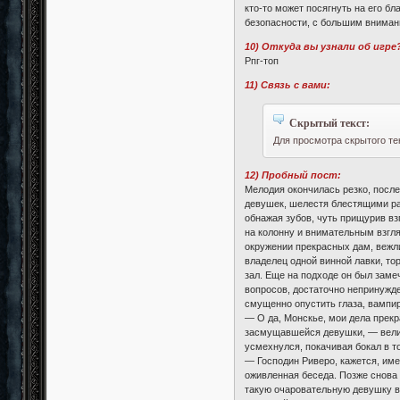
кто-то может посягнуть на его бл
безопасности, с большим внимание
10) Откуда вы узнали об игре
Рпг-топ
11) Связь с вами:
Скрытый текст:
Для просмотра скрытого те
12) Пробный пост:
Мелодия окончилась резко, посл
девушек, шелестя блестящими ра
обнажая зубов, чуть прищурив вз
на колонну и внимательным взгля
окружении прекрасных дам, вежл
владелец одной винной лавки, то
зал. Еще на подходе он был зам
вопросов, достаточно непринужд
смущенно опустить глаза, вампир
— О да, Монскье, мои дела прекр
засмущавшейся девушки, — велико
усмехнулся, покачивая бокал в т
— Господин Риверо, кажется, име
оживленная беседа. Позже снова 
такую очаровательную девушку ви