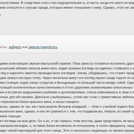
агосостояние. В следствии этого стал подозрительнее и, отчасти, когда его никто не 
м относится к слухам города, которые имеют отношение к нему. Однако, этого не заме
?
кста -
войдите
или
зарегистрируйтесь
.
едним взлетающим звуком виртуозной скрипки. Пока оркестр готовился исполнять дру
сшитыми юбками прошла мимо него, кидая лукавые взгляды на одиноко стоявшего у м
гляд и нарочито заметно проводил всех взглядом. Затем, убедившись, что станет пр
дом окинул пеструю толпу. Через несколько минут его взгляд нашел среди «групп по 
иво стоящих подле своих супругов и беседующих по большей части между собой. Одн
ргующей исключительно качественными и оттого дорогими экземплярами алкогольных и
ечен и встречен радушными улыбками и рукопожатиями, слегка изменившись в лице и 
енных для обстановки. Довольно улыбнувшись, успев при этом с приветливым любопыт
 перехватил бокал красного вина, и начал говорить:
асны, однако не так, как глаза мазель Вольвор младшей, — Алик с улыбкой поднял бок
лепное вино, однако, и оно не сравнится с тем, что подавали вы, Алерон, из своей т
онких пальцах.
ет взгляды на мое дело. Ох и ах, я так горжусь этим местом, даже представить не мо
заиграла мелодия, и, оставив бокал мгновенно исчезнувшему в толпе официанту, герцо
дит своей партнершей для этого танца. Этот и несколько следующих он провел кружас