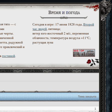
ая тяга — с
Сегодня в игре: 17 июня 1828 года,
Второй
ами
час людей
, пятница;
ые черты.
ветер юго-восточный 2 м/c, переменная
аниченной
облачность; температура воздуха +11°С;
четта, радужной
растущая луна
те приключений и
 в
гостиной
.
Тема закрыта
1