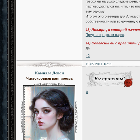
говоря ей на ушко сладкие речи,
партнер достался ей, и то, что 
ему одному.
Итогом этого вечера для Алика с
собственности или вскруженную 
13) Локация, с которой начне
Пруд в городском парке
.
14) Согласны ли с правилами
Да.
+2
15.05.2011 16:11
Камилла Девон
Чистокровная вампиресса
0