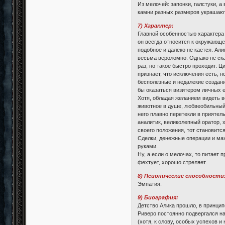
Из мелочей: запонки, галстуки, 
камни разных размеров украшают 
7) Характер:
Главной особенностью характера 
он всегда относится к окружающе
подобное и далеко не кается. Ал
весьма вероломно. Однако не ска
раз, но такое быстро проходит. Ц
признает, что исключения есть, 
бесполезные и недалекие создани
бы оказаться визитером личных ее
Хотя, обладая желанием видеть в
животное в душе, любвеобильный 
него плавно перетекли в приятел
аналитик, великолепный оратор, 
своего положения, тот становитс
Сделки, денежные операции и мах
руками.
Ну, а если о мелочах, то питает
фехтует, хорошо стреляет.
8) Псионические способности
Эмпатия.
9) Биография:
Детство Алика прошло, в принци
Риверо постоянно подвергался на
(хотя, к слову, особых успехов 