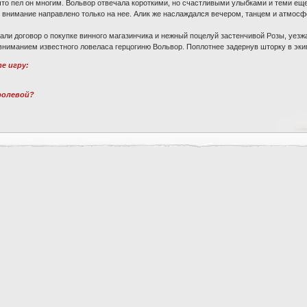
 что пел он многим. Вольвор отвечала короткими, но счастливыми улыбками и теми еще 
его внимание направлено только на нее. Алик же наслаждался вечером, танцем и атмос
тали договор о покупке винного магазинчика и нежный поцелуй застенчивой Розы, уезж
вниманием известного ловеласа герцогиню Вольвор. Поплотнее задернув шторку в эки
те игру:
 ролевой?