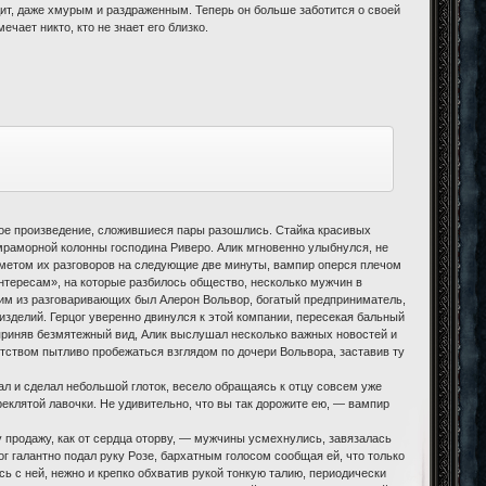
видит, даже хмурым и раздраженным. Теперь он больше заботится о своей
чает никто, кто не знает его близко.
гое произведение, сложившиеся пары разошлись. Стайка красивых
раморной колонны господина Риверо. Алик мгновенно улыбнулся, не
едметом их разговоров на следующие две минуты, вампир оперся плечом
интересам», на которые разбилось общество, несколько мужчин в
им из разговаривающих был Алерон Вольвор, богатый предприниматель,
зделий. Герцог уверенно двинулся к этой компании, пересекая бальный
приняв безмятежный вид, Алик выслушал несколько важных новостей и
ством пытливо пробежаться взглядом по дочери Вольвора, заставив ту
ал и сделал небольшой глоток, весело обращаясь к отцу совсем уже
реклятой лавочки. Не удивительно, что вы так дорожите ею, — вампир
гу продажу, как от сердца оторву, — мужчины усмехнулись, завязалась
г галантно подал руку Розе, бархатным голосом сообщая ей, что только
ь с ней, нежно и крепко обхватив рукой тонкую талию, периодически