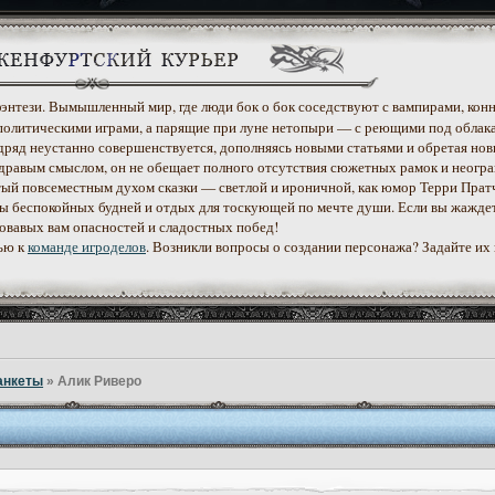
 фэнтези. Вымышленный мир, где люди бок о бок соседствуют с вампирами, конн
политическими играми, а парящие при луне нетопыри — с реющими под облак
дряд неустанно совершенствуется, дополняясь новыми статьями и обретая нов
дравым смыслом, он не обещает полного отсутствия сюжетных рамок и неогр
етый повсеместным духом сказки — светлой и ироничной, как юмор Терри Прат
уеты беспокойных будней и отдых для тоскующей по мечте души. Если вы жажде
ровавых вам опасностей и сладостных побед!
ью к
команде игроделов
. Возникли вопросы о создании персонажа? Задайте их
анкеты
»
Алик Риверо