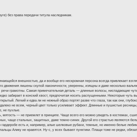
руге) без права передачи титула наследникам.
нающейся внешностью, да и вообще его нескромная персона всегда привлекает взгляд
го движения лишены скупой лаконичности, уверенны, изящны и даже несколько вальяжн
, речи грамотны. Самая примечательная деталь — длинные волосы, ниспадающие чуть 
редко забирает в конский хвост, предпочитая носить распущенными. Некоторые чуть
ткрытый. Легкий и едва ли не нежный образ портят разве что глаза, так как они, глуб
 далеко не всем, черный цвет только усиливает эффект. Длинные и пушистые ресниц
е, не пухлые.
ь, мятость — не приемлет в принципе. Чаще всего его можно увидеть в костюмах, сши
ных, чаще стальных, защитных, даже темно-синих. Другой его страстью являются белы
его гардеробе есть и, например, алые шелковые рубахи, темные, но именно белые лю
е пальцы Алику не нравятся. Ну-с, у всех бывают пунктики. Плащи тоже не редки, обяз