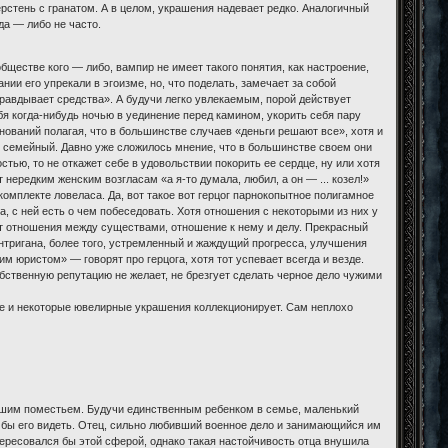
ерстень с гранатом. А в целом, украшения надевает редко. Аналогичный
да — либо не часто.
ществе кого — либо, вампир не имеет такого понятия, как настроение,
ии его упрекали в эгоизме, но, что поделать, замечает за собой
правдывает средства». А будучи легко увлекаемым, порой действует
ебя когда-нибудь ночью в уединение перед камином, укорить себя пару
снований полагая, что в большинстве случаев «деньги решают все», хотя и
не семейный. Давно уже сложилось мнение, что в большинстве своем они
тью, то не откажет себе в удовольствии покорить ее сердце, ну или хотя
 нередким женским возгласам «а я-то думала, любил, а он — ... козел!»
мплекте ловеласа. Да, вот такое вот герцог парнокопытное полигамное
а, с ней есть о чем побеседовать. Хотя отношения с некоторыми из них у
ует отношения между существами, отношение к нему и делу. Прекрасный
нтригана, более того, устремленный и жаждущий прогресса, улучшения
м юристом» — говорят про герцога, хотя тот успевает всегда и везде.
обственную репутацию не желает, не брезгует сделать черное дело чужими
ужие и некоторые ювелирные украшения коллекционирует. Сам неплохо
льшим поместьем. Будучи единственным ребенком в семье, маленький
 бы его видеть. Отец, сильно любивший военное дело и занимающийся им
нтересовался бы этой сферой, однако такая настойчивость отца внушила