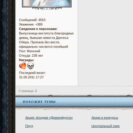
Сообщений:
4553
Уважение:
+389
Сведения о персонаже
:
Выпускница института благородных
девиц, бывшая невеста Дантеса
Обера. Пропала без вести,
официально числится погибшей
Пол:
Женский
Откуда:
238 лет
Награды
:
Последний визит:
31.05.2011 17:27
Страница:
1
ПОХОЖИЕ ТЕМЫ
Акция: фэндом «Дракенфурта»
Акции и конкурсы
Пруд
Центральный парк