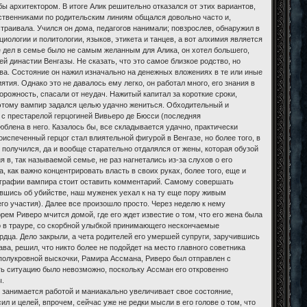
бы архитектором. В итоге Алик решительно отказался от этих вариантов,
дственниками по родительским линиям общался довольно часто и,
траивала. Учился он дома, педагогов нанимали; повзрослев, обнаружил в
иологии и политологии, языков, этикета и танцев, а вот алхимия является
е дел в семье было не самым желанным для Алика, он хотел большего,
й династии Венгазы. Не сказать, что это самое близкое родство, но
ва. Состояние он нажил изначально на денежных вложениях в те или иные
тия. Однако это не давалось ему легко, он работал много, его знания в
орожность, спасали от неудач. Нажитый капитал за короткие сроки,
Поэтому вампир задался целью удачно жениться. Обходительный и
 с престарелой герцогиней Вивьеро де Бюсси (последняя
блена в него. Казалось бы, все складывается удачно, практически
оиспеченный герцог стал влиятельной фигурой в Венгазе, но более того, в
получился, да и вообще старательно отдалялся от жены, которая обузой
я в, так называемой семье, не раз нагнетались из-за слухов о его
 как важно концентрировать власть в своих руках, более того, еще и
ографии вампира стоит оставить комментарий. Самому совершать
орившись об убийстве, наш муженек уехал к на ту еще пору живым
его участия). Далее все произошло просто. Через неделю к нему
рем Риверо мчится домой, где его ждет известие о том, что его жена была
ро в трауре, со скорбной улыбкой принимающего нескончаемые
рдца. Дело закрыли, а чета родителей его умершей супруги, заручившись
ва, решил, что никто более не подойдет на место главного советника
 полукровной выскочки, Рамира Ассмана, Риверо был отправлен с
ть ситуацию было невозможно, поскольку Ассман его откровенно
ы.
ю занимается работой и маниакально увеличивает свое состояние,
л и целей, впрочем, сейчас уже не редки мысли в его голове о том, что