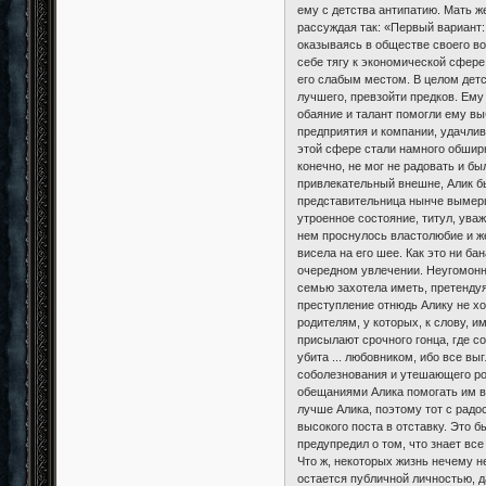
ему с детства антипатию. Мать же
рассуждая так: «Первый вариант:
оказываясь в обществе своего во
себе тягу к экономической сфере.
его слабым местом. В целом детс
лучшего, превзойти предков. Ему
обаяние и талант помогли ему вы
предприятия и компании, удачливо
этой сфере стали намного обширн
конечно, не мог не радовать и б
привлекательный внешне, Алик бы
представительница нынче вымерше
утроенное состояние, титул, уваж
нем проснулось властолюбие и же
висела на его шее. Как это ни ба
очередном увлечении. Неугомонны
семью захотела иметь, претенду
преступление отнюдь Алику не хот
родителям, у которых, к слову, и
присылают срочного гонца, где с
убита ... любовником, ибо все в
соболезнования и утешающего род
обещаниями Алика помогать им в 
лучше Алика, поэтому тот с радо
высокого поста в отставку. Это 
предупредил о том, что знает все
Что ж, некоторых жизнь нечему н
остается публичной личностью, да