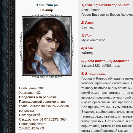
Алик Риверо
1) Имя и фамилия персонажа:
Алик Риверо.
Вампир
Герцог Вивьеро де Бюсси (по суп
2) Раса:
Вампир.
3) Пол:
Мужской\гетеро.
4) Клан:
Кайтиф.
5) Дата рождения, возраст:
1 июля 1323 год\503 года.
6) Внешность:
Господин Риверо обладает запоми
человек, правильно сложенный. Е
тембр у вампира очень приятный
Сообщений:
282
некий романтизм, потому тот их 
Уважение:
+32
Сведения о персонаже
:
высокими резкими скулами, лоб о
Приглашенный советник главы
и даже брезгливым, что нравится
клана Венгаза по экономическим
Нос прямой, тонкий. Губы светлы
вопросам
В одежде крайне щепетилен, гряз
Пол:
Мужской
темных, редко светлых и пастель
Откуда:
[age=01.07.1323/1=365]
жабо, простых. Нет, конечно, в 
Последний визит:
перчатками, отчего-то его тонки
23.08.2012 02:09
света в своей цветовой гамме.