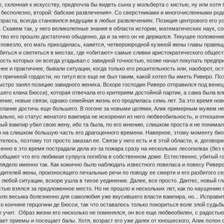
, склонная к искусству, предпочла бы видеть сына у мольберта с кистью, ну или хотя 
 бесполезно, второй: бабские развлечения». Со сверстниками и многочисленными ро
зраста, всегда становился ведущим в любых развлечениях. Позиция центрового его ус
 Скажем так, у него великолепные знания в области истории, математических наук, соц
тво его прошло достаточно обыденно, да и за него он не держался. Текущее положени
 повезло, его мать приходилась, кажется, четвероюродной кузиной жены главы правяще
биться и светиться в местах, где «обитают» самые сливки аристократического общест
сть которых он всегда угадывал с завидной точностью, позже начал покупать предприя
ее и практичнее, бывали ситуации, когда только его решительность или, наоборот, ост
ыл причиной гордости, но титул все еще не был таким, какой хотел бы иметь Риверо. 
стро занял позицию завидного жениха. Вскоре господин Риверо отправился под венец
го клана Бюсси), которая отвечала его критериям достойной партии, а сама была влю
ение, новые связи, однако семейная жизнь его продлилась семь лет. За это время нов
лание достичь еще большего. В погоне за новыми целями, Алик примерным мужем не 
нально, но статус женатого вампира не искоренил из него любвеобильность, и отношени
й вампир убил свою жену, ибо та была, по его мнению, слишком проста и не понимала,
я на слишком большую часть его драгоценного времени. Наверное, этому моменту би
елось, поэтому тот просто заказал ее. Связи у него есть и в этой области, и, догов
менно в это время пострадали дела из-за пожара сразу на нескольких лесопилках (без 
ообщают что его любимая супруга погибла в собственном доме. Естественно, убитый го
ыглядело именно так. Как комично было наблюдать известного ловеласа и повесу Риве
ителей жены, произносящего печальные речи по поводу ее смерти и его разбитого се
любой ситуации, вскоре ушла в тихое уединение. Далее, все просто. Дантес, новый гла
стью взялся за предложенное место. Но не прошло и нескольких лет, как по наущению
было весьма болезненно для самолюбия уже вкусившего власти вампира, но... Исправи
 о кончине герцогини де Бюсси, так что оставалось только покориться воле злой судьб
е учит. Образ жизни его нисколько не поменялся, он все еще любвеобилен, с радость
ет приемы и посещает балы. Хотя, возраст его уже далек от юношеского, Алик полон си