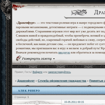
Дракенфурт
«
» — это текстовая ролевая игра в жанре городского
паровыми механизмами, детективные интриги — с подковерными 
дирижаблями. Стараниями игроков этот мир вот уже десять лет по
Слишком живой и правдоподобный, чтобы пренебречь логикой и з
свободы действий, но, озаренный горячей любовью к слову, согр
и беспечной, как наши детские сны, — он предлагает побег от с
романтики, мы приглашаем вас в игру и желаем: в добрый путь! К
Вначале рекомендуем почитать
вводную
или обратиться за помощ
Привет, Гость!
Войдите
или
зарегистрируйтесь
.
»
Дракенфурт
»
Служба оформления гражданства
»
Принятые 
АЛИК РИВЕРО
Страница:
1
15.05.2011 00:15