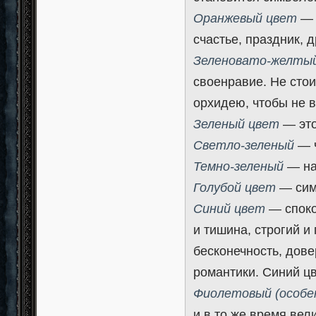
Оранжевый цвет
— 
счастье, праздник, 
Зеленовато-желтый
своенравие. Не сто
орхидею, чтобы не 
Зеленый цвет
— это
Светло-зеленый
— ч
Темно-зеленый
— на
Голубой цвет
— симв
Синий цвет
— споко
и тишина, строгий и
бесконечность, дове
романтики. Синий ц
Фиолетовый (особе
и в то же время вел