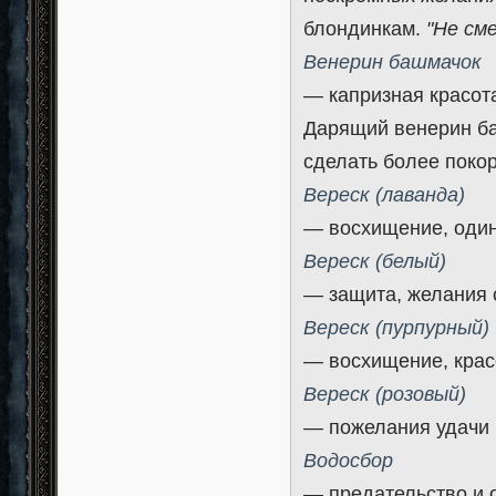
блондинкам.
"Не см
Венерин башмачок
— капризная красот
Дарящий венерин ба
сделать более покор
Вереск (лаванда)
— восхищение, один
Вереск (белый)
— защита, желания 
Вереск (пурпурный)
— восхищение, крас
Вереск (розовый)
— пожелания удачи
Водосбор
— предательство и 