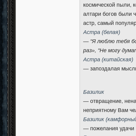
космической пыли, к
алтари богов были 
астр, самый популя
Астра (белая)
—
"Я люблю тебя б
раз», "Не могу думат
Астра (китайская)
— запоздалая мысль
Базилик
— отвращение, ненав
неприятному Вам чел
Базилик (камфорны
— пожелания удачи