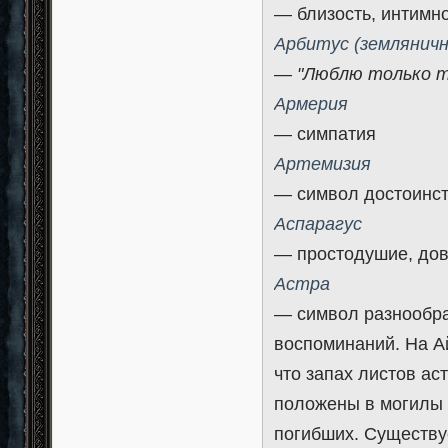
— близость, интимно
Арбитус (земляничн
—
"Люблю только т
Армерия
— симпатия
Артемизия
— символ достоинс
Аспарагус
— простодушие, дов
Астра
— cимвол разнообра
воспоминаний. На Ай
что запах листов ас
положены в могилы 
погибших. Существу