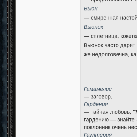
Вьюн
— смиренная настой
Вьюнок
— сплетница, кокетк
Вьюнок часто дарят
же недолговечна, ка
Гамамелис
— заговор.
Гардения
— тайная любовь,
"
гардению — знайте 
поклонник очень нес
Гаултерия