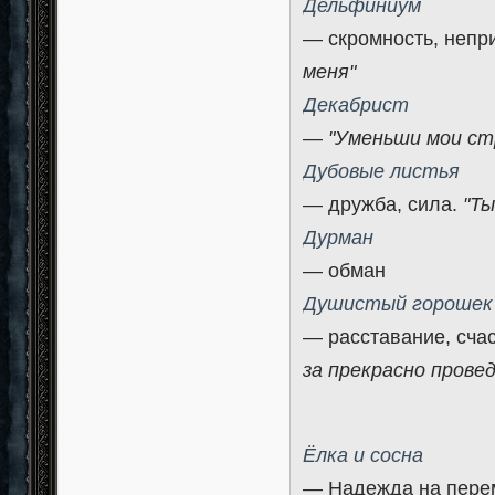
Дельфиниум
— скромность, непр
меня"
Декабрист
—
"Уменьши мои ст
Дубовые листья
— дружба, сила.
"Ты
Дурман
— обман
Душистый горошек
— расставание, сча
за прекрасно прове
Ёлка и сосна
— Надежда на пере