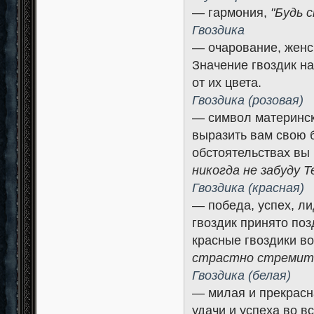
— гармония,
"Будь 
Гвоздика
— очарование, женск
Значение гвоздик на
от их цвета.
Гвоздика (розовая)
— символ материнско
выразить вам свою б
обстоятельствах вы
никогда не забуду Т
Гвоздика (красная)
— победа, успех, л
гвоздик принято по
красные гвоздики в
страстно стремится
Гвоздика (белая)
— милая и прекрасн
удачи и успеха во в