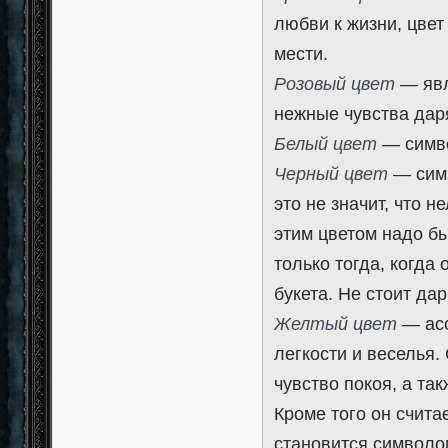
любви к жизни, цвет
мести.
Розовый цвет
— явл
нежные чувства дар
Белый цвет
— симво
Черный цвет
— симв
это не значит, что н
этим цветом надо бы
только тогда, когда
букета. Не стоит да
Желтый цвет
— асс
легкости и веселья.
чувство покоя, а та
Кроме того он счита
становится символо