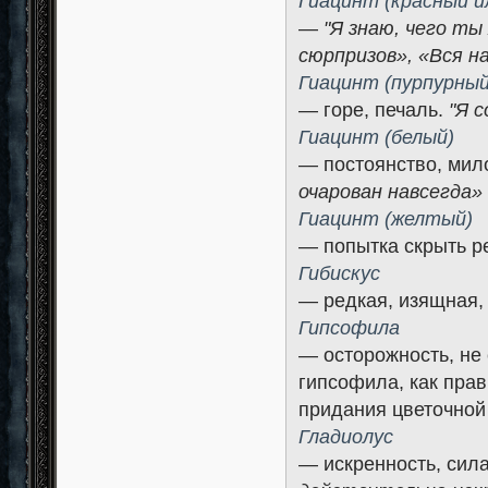
Гиацинт (красный и
—
"Я знаю, чего т
сюрпризов», «Вся на
Гиацинт (пурпурный
— горе, печаль.
"Я 
Гиацинт (белый)
— постоянство, мил
очарован навсегда»
Гиацинт (желтый)
— попытка скрыть р
Гибискус
— редкая, изящная,
Гипсофила
— осторожность, не
гипсофила, как пра
придания цветочной 
Гладиолус
— искренность, сил