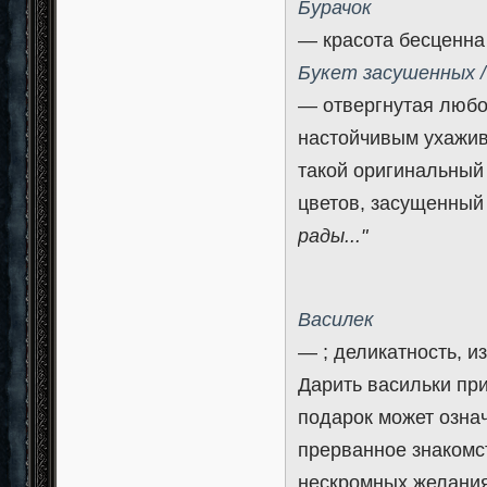
Бурачок
— красота бесценна
Букет засушенных /
— отвергнутая любо
настойчивым ухажив
такой оригинальный 
цветов, засущенный 
рады..."
Василек
— ; деликатность, и
Дарить васильки пр
подарок может озна
прерванное знакомст
нескромных желания