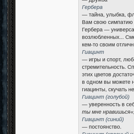
Гербера
— тайна, улыбка, ф
Вам свою симпатию и
Гербера — универса
возлюбленных... Сме
кем-то своим отлич
Гиацинт
— игры и спорт, люб
стремительность. С
этих цветов достато
в одном вы можете 
гиацинты, скучать н
Гиацинт (голубой)
— уверенность в се
ты мне нравишься«
Гиацинт (синий)
— постоянство.