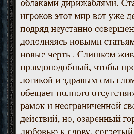
облаками дирижаблями. Ст
игроков этот мир вот уже д
подряд неустанно совершен
дополняясь новыми статьям
новые черты. Слишком жив
правдоподобный, чтобы пр
логикой и здравым смыслом
обещает полного отсутств
рамок и неограниченной с
действий, но, озаренный го
любовью к слову, согретый