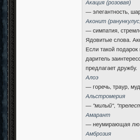
Акация (розовая)
— элегантность, ша
Аконит (ранункулус
— симпатия, стремл
Ядовитые слова. Ак
Если такой подарок 
даритель заинтерес
предлагает дружбу.
Алоэ
— горечь, траур, муд
Альстромерия
—
"милый"
,
"прелес
Амарант
— неумирающая любо
Амброзия