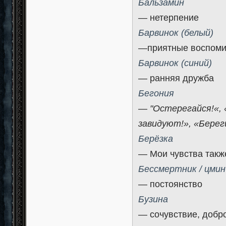
Бальзамин
— нетерпение
Барвинок (белый)
—приятные воспоми
Барвинок (синий)
— ранняя дружба
Бегония
—
"Остерегайся!«, 
завидуют!», «Береги
Берёзка
— Мои чувства такж
Бессмертник / цмин
— постоянство
Бузина
— сочувствие, добр