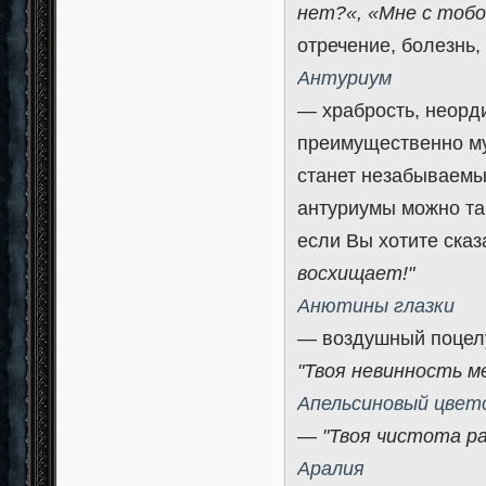
нет?«, «Мне с тобо
отречение, болезнь,
Антуриум
— храбрость, неорди
преимущественно му
станет незабываемы
антуриумы можно та
если Вы хотите сказ
восхищает!"
Анютины глазки
— воздушный поцелу
"Твоя невинность м
Апельсиновый цвет
—
"Твоя чистота р
Аралия