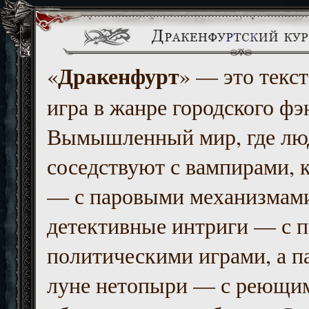
Дракенфурт
«
» — это текст
игра в жанре городского фэ
Вымышленный мир, где люд
соседствуют с вампирами, к
— с паровыми механизмам
детективные интриги — с 
политическими играми, а п
луне нетопыри — с реющи