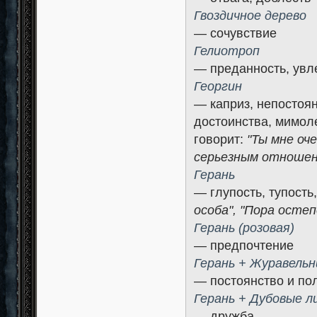
Гвоздичное дерево
— сочувствие
Гелиотроп
— преданность, увл
Георгин
— каприз, непостоян
достоинства, мимол
говорит:
"Ты мне оч
серьезным отношени
Герань
— глупость, тупость
особа", "Пора осте
Герань (розовая)
— предпочтение
Герань + Журавельн
— постоянство и по
Герань + Дубовые л
— дружба