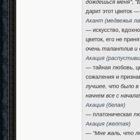
дождешься меня"
,
"
дарит этот цветок —
Акант (медвежья ла
— искусство, вдохн
цветок, его не прин
очень талантлив и 
Акация (распустив
— тайная любовь, ц
сожаления и призна
лучшее, что было в
начнем все с начала
Акация (белая)
— платоническая л
Акация (желтая)
—
"Мне жаль, что л