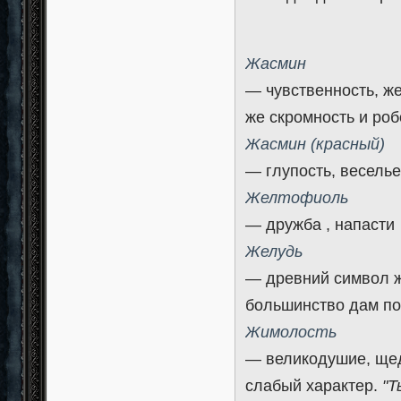
Жасмин
— чувственность, же
же скромность и роб
Жасмин (красный)
— глупость, весель
Желтофиоль
— дружба , напасти
Желудь
— древний символ ж
большинство дам по
Жимолость
— великодушие, щед
слабый характер.
"Т