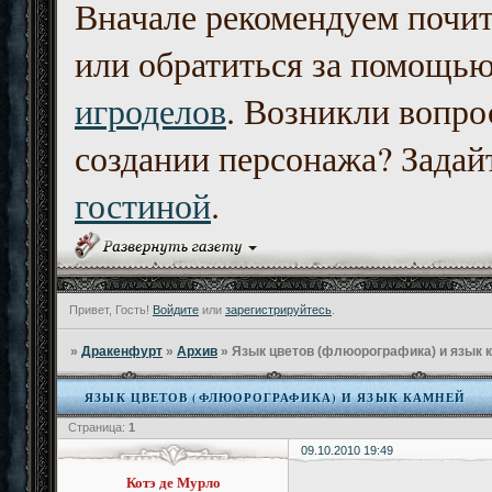
Вначале рекомендуем почи
или обратиться за помощь
игроделов
. Возникли вопро
создании персонажа? Задайт
гостиной
.
Привет, Гость!
Войдите
или
зарегистрируйтесь
.
»
Дракенфурт
»
Архив
»
Язык цветов (флюорографика) и язык 
ЯЗЫК ЦВЕТОВ (ФЛЮОРОГРАФИКА) И ЯЗЫК КАМНЕЙ
Страница:
1
09.10.2010 19:49
Котэ де Мурло