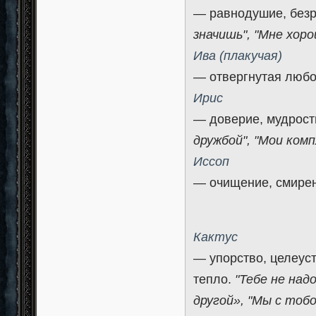
— равнодушие, без
значишь", "Мне хор
Ива (плакучая)
— отвергнутая люб
Ирис
— доверие, мудрост
дружбой", "Мои ко
Иссоп
— очищение, смире
Кактус
— упорство, целеус
тепло.
"Тебе не над
другой», "Мы с тоб