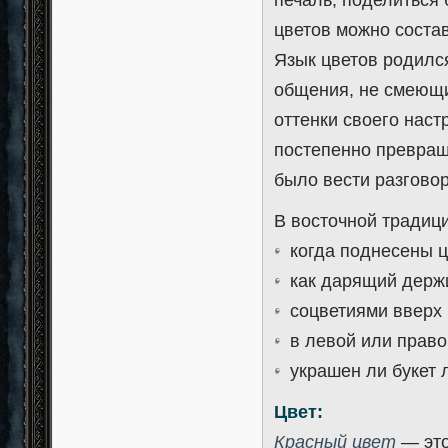
цветов можно состав
Язык цветов родилс
общения, не смеющи
оттенки своего нас
постепенно превращ
было вести разговор
В восточной традиц
когда поднесены ц
как дарящий держи
соцветиями вверх 
в левой или право
украшен ли букет л
Цвет:
Красный цвет
— это