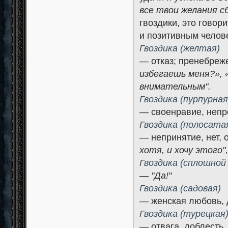
все твои желания с
гвоздики, это говор
и позитивным челов
Гвоздика (желтая)
— отказ; пренебреж
избегаешь меня?», 
внимательным".
Гвоздика (пурпурная
— своенравие, непре
Гвоздика (полосата
— непринятие, нет, 
хотя, и хочу этого"
Гвоздика (сплошной
—
"Да!"
Гвоздика (садовая)
— женская любовь, 
Гвоздика (турецкая
— отвага, доблесть