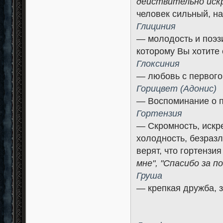
действительно искр
человек сильный, н
Глициния
— молодость и поэз
которому Вы хотите
Глоксиния
— любовь с первого
Горицвет (Адонис)
— Воспоминание о п
Гортензия
— Скромность, искре
холодность, безраз
верят, что гортензи
мне", "Спасибо за п
Груша
— крепкая дружба, 