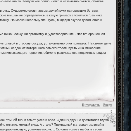
о-алое ничто. Колдовское пойло. Легко и незаметно пьется, обжигая
в руку. Судорожно сжав пальцы другой руки на горлышке бутыли,
еские мышцы не определились, в какую гримасу сложиться. Заминка
 маску. На маске шевельнулись губы, выцедив скупое дополнение к
ые ни кошельку, ни организму и, удостоверившись, что взъерошенная
 головой в сторону сосуда, установленного на прилавок. На самом деле
еуютный осадок от потерянного самоконтроля, пусть и на мгновения
плями иссыхающего терпения, обижено развлекалось подвижным рядом
Цитировать
Вверх
5
усок темной ткани взметнулся и опал. Один из двух не досчитался вдоха и
добно слизню, мокрый след. А сталь? Прекрасный материал, залитый в
 завораживающую, успокаивающую... Склонив голову на бок в своей