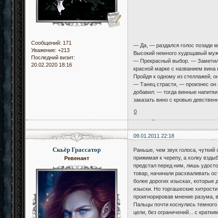
Сообщений:
171
— Да, — раздался голос позади м
Уважение:
+213
Высокий немного худощавый мужч
Последний визит:
— Прекрасный выбор. — Заметил о
20.02.2020 18:16
красной марке с названием вина
Пройдя к одному из стеллажей, о
— Танец страсти, — произнес он 
добавил: — тогда винные напитки
заказать вино с кровью девствен
0
09.01.2011 22:18
Скьёр Грассатор
Раньше, чем звук голоса, чуткий 
прижимая к черепу, а холку взды
Ревенант
предстал перед ним, лишь удосто
товар, начинали расхваливать ост
более дорогих изысках, которые 
изыски. Но торгашеские хитрости 
проигнорировав мнение разума, в
Пальцы почти коснулись темного 
цели, без ограничений... с крат