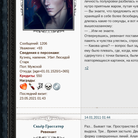
личность полукровки разбилась н
нутро приятным жаром, путая чув
— Вы знаете, что предложить ист
хранящей в себе более безобидну
длилась какие-то секунды, и вот
вышесказанному:
— ...Или не знаете.
Отвернувшись, ревенант поставил
память и чувства улеглись, спрос
Сообщений:
1206
— Какова цена? — вопрос был зад
Уважение:
+93
ему было плевать, где, когда, ке
Сведения о персонаже
:
сдернутого с точки баланса, бы
Кузнец, наемник. Убит Люсидой
повторяющихся картинок, на кото
Старк
Пол:
Мужской
+2
Откуда:
[age=01.01.1520/1=365]
Кредиты
:
550
Награды
:
Последний визит:
23.05.2021 01:43
14.01.2011 01:44
Скьёр Грассатор
Раз... Бывает так. Пространство 
выдоха. Три... Время застыло. Дв
Ревенант
форму совершенных линий. Алая п