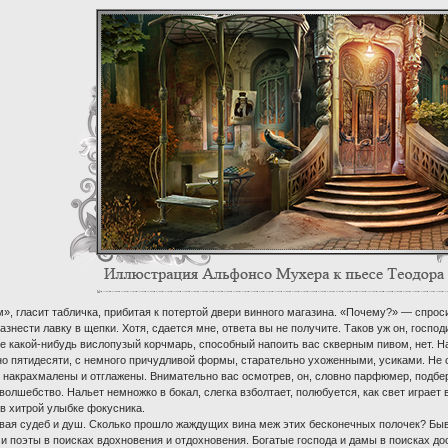
», гласит табличка, прибитая к потертой двери винного магазина. «Почему?» — спрос
азнести лавку в щепки. Хотя, сдается мне, ответа вы не получите. Таков уж он, госп
е какой-нибудь вислопузый корчмарь, способный напоить вас скверным пивом, нет. На
 пятидесяти, с немного причудливой формы, старательно ухоженными, усиками. Не сл
 накрахмалены и отглажены. Внимательно вас осмотрев, он, словно парфюмер, подбер
волшебство. Нальет немножко в бокал, слегка взболтает, полюбуется, как свет играет
 в хитрой улыбке фокусника.
вая судеб и душ. Сколько прошло жаждущих вина меж этих бесконечных полочек? Быв
и поэты в поисках вдохновения и отдохновения. Богатые господа и дамы в поисках д