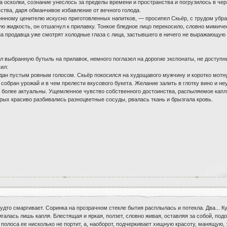
а осколки, сознание унеслось за пределы времени и пространства и погрузилось в черн
ства, даря обманчивое избавление от вечного голода.
инному ценителю искусно приготовленных напитков, — просипел Скьёр, с трудом убра
ю жидкость, он отшагнул к прилавку. Тонкое бледное лицо перекосило, словно мимич
 на продавца уже смотрят холодные глаза с лица, застывшего в ничего не выражающую
 выбранную бутыль на прилавок, немного поглазел на дорогие экспонаты, не доступн
ил:
ан пустым ровным голосом. Скьёр покосился на худощавого мужчину и коротко мотнул
м собран урожай и в чем прелести вкусового букета. Желание залить в глотку вино и н
ли более актуальны. Ущемленное чувство собственного достоинства, распыляемое ка
рых красиво разбивались разноцветные сосуды, рвалась ткань и брызгала кровь.
будто смаргивает. Соринка на прозрачном стекле бытия расплылась и потекла. Два... К
игалась лишь капля. Блестящая и яркая, ползет, словно живая, оставляя за собой, по
олоса ее нисколько не портит, а, наоборот, подчеркивает хищную красоту, манящую,