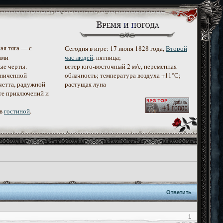
ая тяга — с
Сегодня в игре: 17 июня 1828 года,
Второй
ами
час людей
, пятница;
ые черты.
ветер юго-восточный 2 м/c, переменная
аниченной
облачность; температура воздуха +11°С;
четта, радужной
растущая луна
те приключений и
 в
гостиной
.
Ответить
1