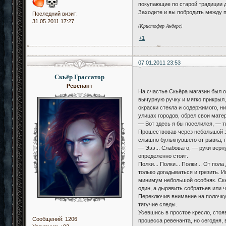
покупающие по старой традиции д
Заходите и вы побродить между 
Последний визит:
31.05.2011 17:27
(Кристофер Андерс)
+1
07.01.2011 23:53
Скьёр Грассатор
Ревенант
На счастье Скьёра магазин был о
вычурную ручку и мягко прикрыл
окраски стекла и содержимого, н
улицах городов, обрел свои мате
— Вот здесь я бы поселился, — т
Прошествовав через небольшой за
слышно булькнувшего от рывка, п
— Эээ... Слабовато, — руки верн
определенно стоит.
Полки... Полки... Полки... От по
только догадываться и грезить. И
минимум небольшой особняк. Скьё
один, а дырявить собратьев или ч
Переключив внимание на полочку 
тягучие следы.
Усевшись в простое кресло, стоя
Сообщений:
1206
процесса ревенанта, но сегодня, 