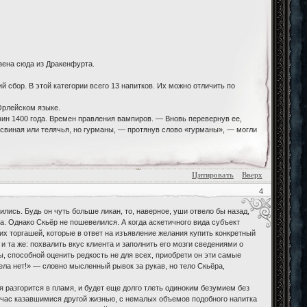
зена сюда из Дракенфурта.
 сбор. В этой категории всего 13 напитков. Их можно отличить по
 Орлейском языке.
вин 1400 года. Времен правления вампиров. — Вновь перевернув ее,
 свиная или телячья, но гурманы, — протянув слово «гурманы», — могли
Цитировать
Вверх
4
ились. Будь он чуть больше ликан, то, наверное, уши отвело бы назад,
а. Однако Скьёр не пошевелился. А когда аскетичного вида субъект
их торгашей, которые в ответ на изъявление желания купить конкретный
и та же: похвалить вкус клиента и заполнить его мозги сведениями о
, способной оценить редкость не для всех, приобрети он эти самые
Дела нет!» — словно мысленный рывок за рукав, но тело Скьёра,
 разгорится в пламя, и будет еще долго тлеть одиноким безумием без
сейчас казавшимися другой жизнью, с немалых объемов подобного напитка