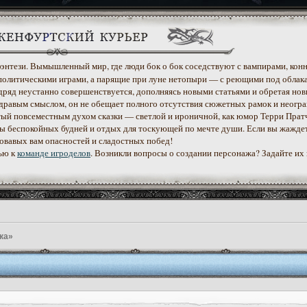
 фэнтези. Вымышленный мир, где люди бок о бок соседствуют с вампирами, конн
политическими играми, а парящие при луне нетопыри — с реющими под облак
дряд неустанно совершенствуется, дополняясь новыми статьями и обретая нов
дравым смыслом, он не обещает полного отсутствия сюжетных рамок и неогр
етый повсеместным духом сказки — светлой и ироничной, как юмор Терри Прат
уеты беспокойных будней и отдых для тоскующей по мечте души. Если вы жажде
ровавых вам опасностей и сладостных побед!
ью к
команде игроделов
. Возникли вопросы о создании персонажа? Задайте их
ка»