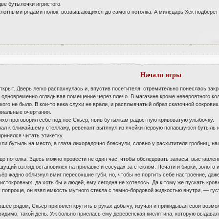
ве бутылочки игристого.
плотными рядами полок, возвышающихся до самого потолка. А милсдарь Хек подберет 
Начало игры
ткрыт. Дверь легко распахнулась и, впустив посетителя, стремительно понеслась закр
, одновременно оглядывая помещение через плечо. В магазине кроме невероятного к
икого не было. В кои-то века слухи не врали, и расплывчатый образ сказочной сокров
риальные очертания.
ихо проговорил себе под нос Скьёр, явив бутылкам радостную кривоватую улыбочку.
л к ближайшему стеллажу, ревенант вытянул из ячейки первую попавшуюся бутыль и,
ринялся читать этикетку.
ули бутыль на место, а глаза лихорадочно блеснули, словно у расхитителя гробниц, н
ла до потолка. Здесь можно провести не один час, чтобы обследовать запасы, выставле
щущий взгляд остановился на прилавке и сосудах за стеклом. Печати и бирки, золото и
р жадно облизнул вмиг пересохшие губи, но, чтобы не портить себе настроение, даже 
истокровных, да хоть бы и людей, ему сегодня не хотелось. Да к тому же пускать кро
попроще, он взял емкость мутного стекла с темно-бордовой жидкостью внутри, — густ
вшее рядом, Скьёр принялся крутить в руках добычу, изучая и прикидывая свои возмо
видимо, такой день. Уж больно приелась ему деревенская кислятина, которую выдавали