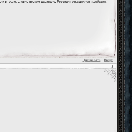
 и в горле, словно песком царапало. Ревенант откашлялся и добавил:
Цитировать
Вверх
3