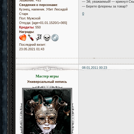
Уважение:
+93
— Эй, уважаемый! — крикнул Скьё
Сведения о персонаже
:
— Берете флорены за товар?
Кузнец, наемник. Убит Люсидой
0
Старк
Пол:
Мужской
Откуда:
[age=01.01.1520/1=365]
Кредиты
:
550
Награды
:
Последний визит:
23.05.2021 01:43
08.01.2011 00:23
Мастер игры
Универсальный непись