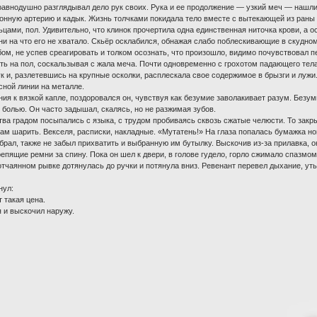
равнодушно разглядывал дело рук своих. Рука и ее продолжение — узкий меч — нашли
нную артерию и кадык. Жизнь толчками покидала тело вместе с вытекающей из раны к
ми, пол. Удивительно, что клинок прочертила одна единственная ниточка крови, а ост
ни на что его не хватало. Скьёр осклабился, обнажая слабо поблескивающие в скудном
ом, не успев среагировать и толком осознать, что произошло, видимо почувствовал пе
ть на пол, соскальзывая с жала меча. Почти одновременно с грохотом падающего тел
 и, разлетевшись на крупные осколки, расплескала свое содержимое в брызги и лужи
сной линии на металле.
ия к вязкой капле, поздоровался он, чувствуя как безумие заволакивает разум. Безум
о болью. Он часто задышал, скалясь, но не разжимая зубов.
тва градом посыпались с языка, с трудом пробиваясь сквозь сжатые челюсти. То закры
там шарить. Векселя, расписки, накладные. «Мутатень!» На глаза попалась бумажка н
брал, также не забыл прихватить и выбранную им бутылку. Выскочив из-за прилавка, о
репящие ремни за спину. Пока он шел к двери, в голове гудело, горло сжимало спазм
 отчаянном рывке дотянулась до ручки и потянула вниз. Ревенант перевел дыхание, уты
нул:
 такая цена.
я и выскочил наружу.