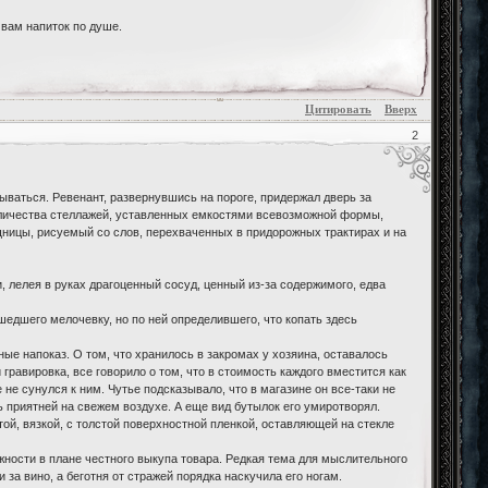
вам напиток по душе.
Цитировать
Вверх
2
ываться. Ревенант, развернувшись на пороге, придержал дверь за
оличества стеллажей, уставленных емкостями всевозможной формы,
ищницы, рисуемый со слов, перехваченных в придорожных трактирах и на
 лелея в руках драгоценный сосуд, ценный из-за содержимого, едва
ашедшего мелочевку, но по ней определившего, что копать здесь
нные напоказ. О том, что хранилось в закромах у хозяина, оставалось
 гравировка, все говорило о том, что в стоимость каждого вместится как
не сунулся к ним. Чутье подсказывало, что в магазине он все-таки не
вь приятней на свежем воздухе. А еще вид бутылок его умиротворял.
ой, вязкой, с толстой поверхностной пленкой, оставляющей на стекле
жности в плане честного выкупа товара. Редкая тема для мыслительного
 за вино, а беготня от стражей порядка наскучила его ногам.