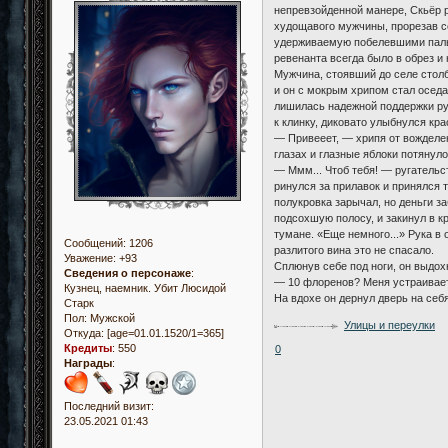
непревзойденной манере, Скьёр 
худощавого мужчины, прорезав со
удерживаемую побелевшими пальца
ревенанта всегда было в обрез и 
Мужчина, стоявший до селе столб
и он с мокрым хрипом стал оседа
лишилась надежной поддержки рук
к клинку, диковато улыбнулся кра
— Привееет, — хрипя от вожделен
глазах и глазные яблоки потянул
— Ммм... Чтоб тебя! — ругательс
ринулся за прилавок и принялся 
полукровка зарычал, но деньги за
подсохшую полосу, и закинул в к
тумане. «Еще немного...» Рука в
Сообщений:
1206
разлитого вина это не спасало.
Уважение:
+93
Сплюнув себе под ноги, он выдох
Сведения о персонаже
:
— 10 флоренов? Меня устраивает
Кузнец, наемник. Убит Люсидой
На вдохе он дернул дверь на себ
Старк
Пол:
Мужской
Улицы и переулки
Откуда:
[age=01.01.1520/1=365]
Кредиты
:
550
0
Награды
:
Последний визит:
23.05.2021 01:43