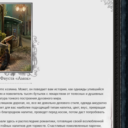
ите хозяина. Может, он поведает вам историю, как однажды упившийся
один и повелитель тысяч бутылок с лекарством от телесных и душевных
тура тонкого построения духовного мира.
ишком дорогая, но, все же довольно делового стиля, одежда аккуратно
ет для вас наиболее подходящий типаж напитка, цвет, вкус, превращая
 в благородном напитке, проведет перед носом, потом даст попробовать
али здесь и распоследние романтики, готовящие своей возлюбленной
остойных напитков для торжеств. Счастливые помолвленные парочки,