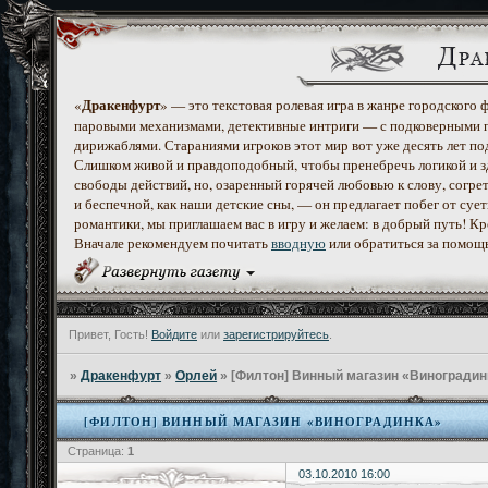
Дракенфурт
«
» — это текстовая ролевая игра в жанре городского
паровыми механизмами, детективные интриги — с подковерными 
дирижаблями. Стараниями игроков этот мир вот уже десять лет по
Слишком живой и правдоподобный, чтобы пренебречь логикой и з
свободы действий, но, озаренный горячей любовью к слову, согр
и беспечной, как наши детские сны, — он предлагает побег от с
романтики, мы приглашаем вас в игру и желаем: в добрый путь! К
Вначале рекомендуем почитать
вводную
или обратиться за помощ
Привет, Гость!
Войдите
или
зарегистрируйтесь
.
»
Дракенфурт
»
Орлей
»
[Филтон] Винный магазин «Виноградин
[ФИЛТОН] ВИННЫЙ МАГАЗИН «ВИНОГРАДИНКА»
Страница:
1
03.10.2010 16:00