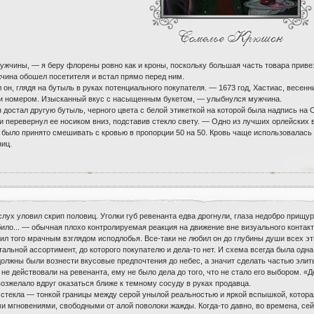
ужчины, — я беру флорены ровно как и кроны, поскольку большая часть товара приве
ина обошел посетителя и встал прямо перед ним.
н, глядя на бутыль в руках потенциального покупателя. — 1673 год, Хастиас, весенний
 и номером. Изысканный вкус с насыщенным букетом, — улыбнулся мужчина.
н достал другую бутыль, черного цвета с белой этикеткой на которой была надпись на
и перевернул ее носиком вниз, подставив стекло свету. — Одно из лучших орлейских 
 было принято смешивать с кровью в пропорции 50 на 50. Кровь чаще использовалась
ниц.
слух уловил скрип половиц. Уголки губ ревенанта едва дрогнули, глаза недобро прищур
било... — обычная плохо контролируемая реакция на движение вне визуального контакт
ил того мрачным взглядом исподлобья. Все-таки не любил он до глубины души всех эт
альной ассортимент, до которого покупателю и дела-то нет. И схема всегда была одна 
должны были вознести вкусовые предпочтения до небес, а значит сделать частью элиты
не действовали на ревенанта, ему не было дела до того, что не стало его выбором. «
озжелало вдруг оказаться ближе к темному сосуду в руках продавца.
стекла — тонкой границы между серой унылой реальностью и яркой вспышкой, которая
кими мгновениями, свободными от алой поволоки жажды. Когда-то давно, во времена, 