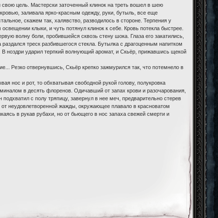
 свою цель. Мастерски заточенный клинок на треть вошел в шею
ровью, заливала ярко-красным одежду, руки, бутыль, все еще
альное, скажем так, халявство, разводилось в стороне. Терпения у
 освещении клыки, и чуть потянул клинок к себе. Кровь потекла быстрее.
рвую волну боли, пробившейся сквозь стену шока. Глаза его закатились,
а раздался треск разбившегося стекла. Бутылка с драгоценным напитком
. В ноздри ударил терпкий волнующий аромат, и Скьёр, прижавшись щекой
ие... Резко отвернувшись, Скьёр крепко зажмурился так, что потемнело в
вая нос и рот, то обхватывая свободной рукой голову, полукровка
оминалом в десять флоренов. Одичавший от запах крови и разочарования,
н подхватил с полу тряпицу, завернул в нее меч, предварительно стерев
ом от неудовлетворенной жажды, окружающее плавало в красноватом
каясь в рукав рубахи, но от бьющего в нос запаха свежей смерти и