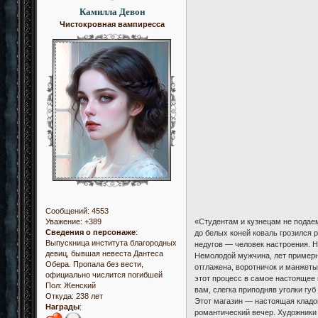
Камилла Девон
Чистокровная вампиресса
Сообщений:
4553
«Студентам и кузнецам не подаем
Уважение:
+389
Сведения о персонаже
:
до белых коней коваль грозился р
Выпускница института благородных
недугов — человек настроения. Н
девиц, бывшая невеста Дантеса
Немолодой мужчина, лет примерно
Обера. Пропала без вести,
отглажена, воротничок и манжеты
официально числится погибшей
этот процесс в самое настоящее 
Пол:
Женский
вам, слегка приподняв уголки губ
Откуда:
238 лет
Этот магазин — настоящая кладо
Награды
:
романтический вечер. Художники 