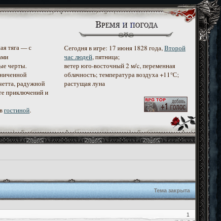
ая тяга — с
Сегодня в игре: 17 июня 1828 года,
Второй
ами
час людей
, пятница;
ые черты.
ветер юго-восточный 2 м/c, переменная
аниченной
облачность; температура воздуха +11°С;
четта, радужной
растущая луна
те приключений и
 в
гостиной
.
Тема закрыта
1