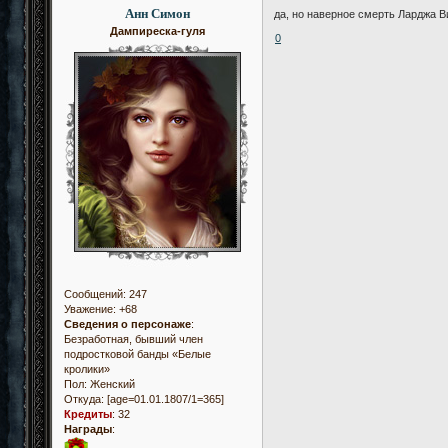
Анн Симон
да, но наверное смерть Ларджа В
Дампиреска-гуля
0
Сообщений:
247
Уважение:
+68
Сведения о персонаже
:
Безработная, бывший член
подростковой банды «Белые
кролики»
Пол:
Женский
Откуда:
[age=01.01.1807/1=365]
Кредиты
:
32
Награды
: