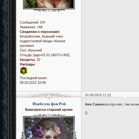
Сообщений:
247
Уважение:
+68
Сведения о персонаже
:
Безработная, бывший член
подростковой банды «Белые
кролики»
Пол:
Женский
Откуда:
[age=01.01.1807/1=365]
Кредиты
:
32
Награды
:
Последний визит:
08.03.2012 10:06
01.09.2010 11:22
Изабелла фон Рей
Анн Симон
ага про нее, там мож
Вампиресса старшей крови
0