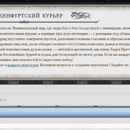
 фэнтези. Вымышленный мир, где люди бок о бок соседствуют с вампирами, конн
политическими играми, а парящие при луне нетопыри — с реющими под облак
дряд неустанно совершенствуется, дополняясь новыми статьями и обретая нов
дравым смыслом, он не обещает полного отсутствия сюжетных рамок и неогр
етый повсеместным духом сказки — светлой и ироничной, как юмор Терри Прат
уеты беспокойных будней и отдых для тоскующей по мечте души. Если вы жажде
ровавых вам опасностей и сладостных побед!
ью к
команде игроделов
. Возникли вопросы о создании персонажа? Задайте их
р" <