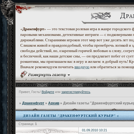
Дракенфурт
«
» — это текстовая ролевая игра в жанре городского
паровыми механизмами, детективные интриги — с подковерными 
дирижаблями. Стараниями игроков этот мир вот уже десять лет по
Слишком живой и правдоподобный, чтобы пренебречь логикой и з
свободы действий, но, озаренный горячей любовью к слову, согр
и беспечной, как наши детские сны, — он предлагает побег от с
романтики, мы приглашаем вас в игру и желаем: в добрый путь! К
Вначале рекомендуем почитать
вводную
или обратиться за помощ
Привет, Гость!
Войдите
или
зарегистрируйтесь
.
»
Дракенфурт
»
Архив
»
Дизайн газеты "Дракенфуртский курье
ДИЗАЙН ГАЗЕТЫ "ДРАКЕНФУРТСКИЙ КУРЬЕР" <
Страница:
1
01.09.2010 10:21