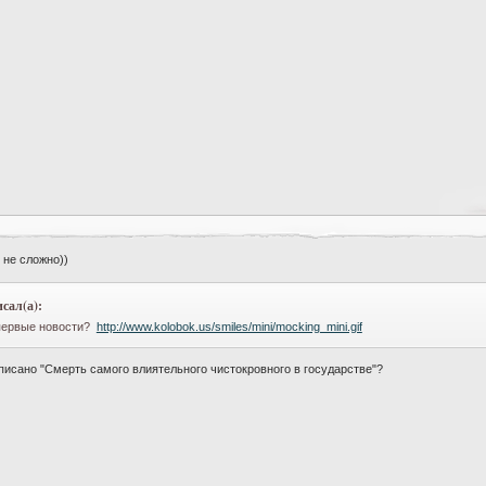
 не сложно))
сал(а):
 первые новости?
http://www.kolobok.us/smiles/mini/mocking_mini.gif
аписано "Смерть самого влиятельного чистокровного в государстве"?