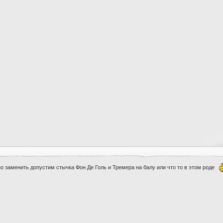
но заменить допустим стычка Фон Де Голь и Тремера на балу или что то в этом роде