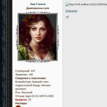
Анн Симон
Дампиреска-гуля
Оригинал
+4
Сообщений:
247
Уважение:
+68
Сведения о персонаже
:
Безработная, бывший член
подростковой банды «Белые
кролики»
Пол:
Женский
Откуда:
[age=01.01.1807/1=365]
Кредиты
:
32
Награды
: