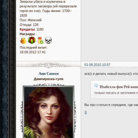
Зверски убита и изувечена в
результате заговора (ей перерезали
горло во сне). Годы жизни: 1700–
1826
Пол:
Женский
Откуда:
126
Кредиты
:
1180
Награды
:
Последний визит:
18.09.2012 17:41
01.09.2010 10:57
Анн Симон
ага)) и делать новый выпуск)) это
Дампиреска-гуля
Изабелла фон Рей напи
только писать в заголовке
Вы про статью в середине, где н
0