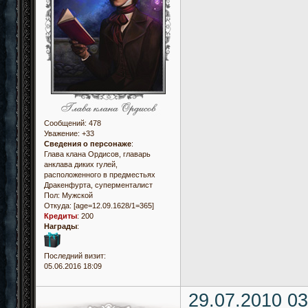
Сообщений:
478
Уважение:
+33
Сведения о персонаже
:
Глава клана Ордисов, главарь
анклава диких гулей,
расположенного в предместьях
Дракенфурта, суперменталист
Пол:
Мужской
Откуда:
[age=12.09.1628/1=365]
Кредиты
:
200
Награды
:
Последний визит:
05.06.2016 18:09
29.07.2010 03