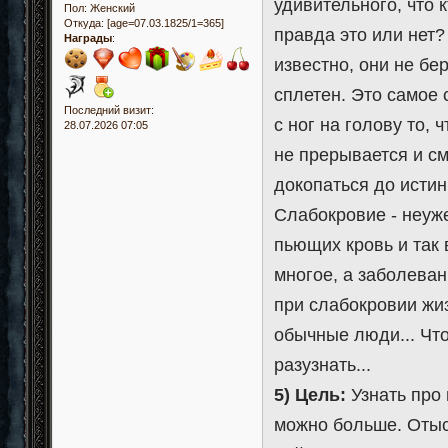
удивительного, что 
Пол:
Женский
Откуда:
[age=07.03.1825/1=365]
правда это или нет?
Награды
:
известно, они не бе
сплетен. Это самое
Последний визит:
с ног на голову то,
28.07.2026 07:05
не прерывается и с
докопаться до истин
Слабокровие - неуж
пьющих кровь и так 
многое, а заболеван
при слабокровии жиз
обычные люди... Что
разузнать...
5) Цель:
Узнать про 
можно больше. Отыск