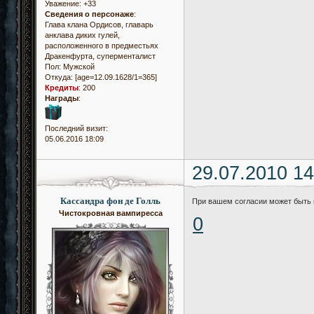
Уважение:
+33
Сведения о персонаже
:
Глава клана Ордисов, главарь
анклава диких гулей,
расположенного в предместьях
Дракенфурта, суперменталист
Пол:
Мужской
Откуда:
[age=12.09.1628/1=365]
Кредиты
:
200
Награды
:
Последний визит:
05.06.2016 18:09
29.07.2010 14
Кассандра фон де Голль
При вашем согласии может быть и 
Чистокровная вампиресса
0