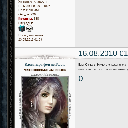
Умерла от старости
Годы жизни: 907–1826
Пол:
Женский
Откуда:
920
Кредиты
:
630
Награды
:
Последний визит:
23.05.2011 01:39
16.08.2010 01
Кассандра фон де Голль
Елл Ордис
, Ничего страшного, я
болезнью, но завтра я вам отпиш
Чистокровная вампиресса
0