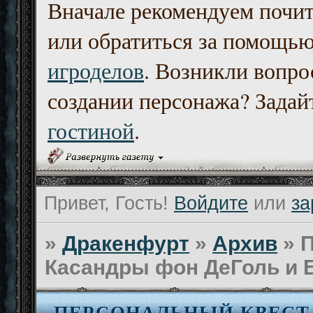
Вначале рекомендуем почи
или обратиться за помощь
игроделов
. Возникли вопро
создании персонажа? Задайт
гостиной
.
Привет, Гость!
Войдите
или
за
»
Дракенфурт
»
Архив
»
П
Касандры фон ДеГоль и 
ПЕРСОНАЛЬНЫЙ КВЕСТ 