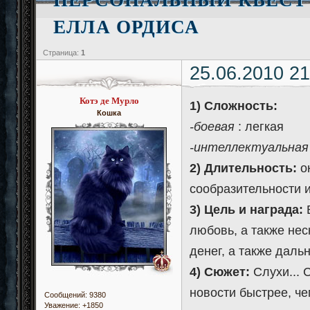
ЕЛЛА ОРДИСА
Страница:
1
25.06.2010 21
Котэ де Мурло
1) Сложность:
Кошка
-боевая
: легкая
-интеллектуальная
2) Длительность:
ок
сообразительности и
3) Цель и награда:
В
любовь, а также нес
денег, а также даль
4) Сюжет:
Слухи... 
новости быстрее, че
Сообщений:
9380
Уважение:
+1850