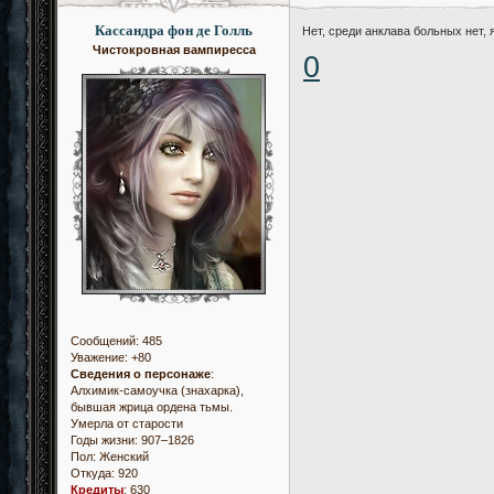
Кассандра фон де Голль
Нет, среди анклава больных нет, 
Чистокровная вампиресса
0
Сообщений:
485
Уважение:
+80
Сведения о персонаже
:
Алхимик-самоучка (знахарка),
бывшая жрица ордена тьмы.
Умерла от старости
Годы жизни: 907–1826
Пол:
Женский
Откуда:
920
Кредиты
:
630