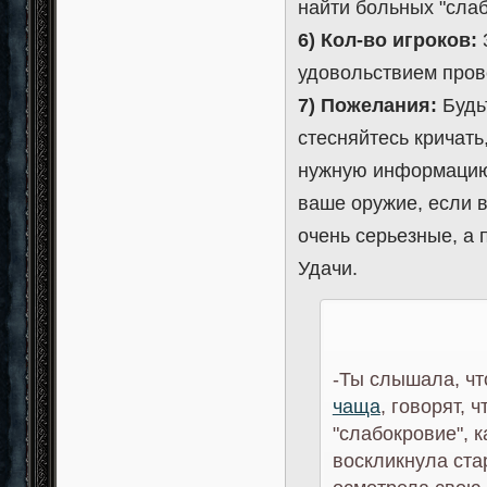
найти больных "сла
6) Кол-во игроков:
3
удовольствием прове
7) Пожелания:
Будьт
стесняйтесь кричать
нужную информацию.
ваше оружие, если в
очень серьезные, а 
Удачи.
-Ты слышала, чт
чаща
, говорят, 
"слабокровие", к
воскликнула ста