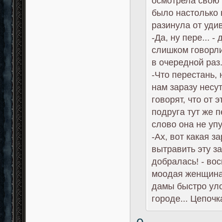
осмотрела свою 
было настолько 
разинула от уди
-Да, ну пере... 
слишком говорли
в очередной раз
-Что перестань, 
нам заразу несут
говорят, что от 
подруга тут же 
слово она не уп
-Ах, вот какая з
вытравить эту з
добралась! - во
моодая женщина
дамы быстро уло
городе... Цепочк