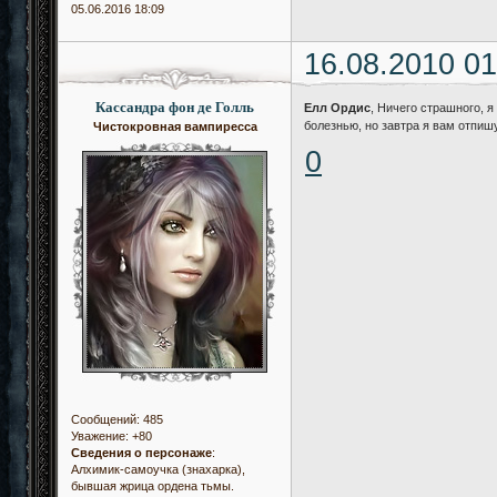
05.06.2016 18:09
16.08.2010 01
Кассандра фон де Голль
Елл Ордис
, Ничего страшного, я
болезнью, но завтра я вам отпиш
Чистокровная вампиресса
0
Сообщений:
485
Уважение:
+80
Сведения о персонаже
:
Алхимик-самоучка (знахарка),
бывшая жрица ордена тьмы.