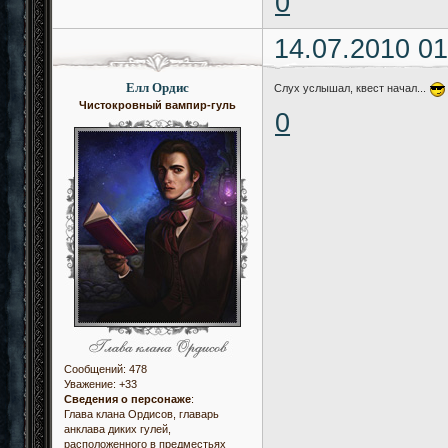
0
14.07.2010 01
Елл Ордис
Слух услышал, квест начал...
Чистокровный вампир-гуль
0
Сообщений:
478
Уважение:
+33
Сведения о персонаже
:
Глава клана Ордисов, главарь
анклава диких гулей,
расположенного в предместьях