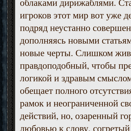
облаками дирижаблями. Ст
игроков этот мир вот уже д
подряд неустанно совершен
дополняясь новыми статьям
новые черты. Слишком жив
правдоподобный, чтобы пр
логикой и здравым смыслом
обещает полного отсутств
рамок и неограниченной с
действий, но, озаренный го
любовью к слову, согретый