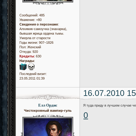
Сообщений:
485
Уважение:
+80
Сведения о персонаже
:
Алхимик-самоучка (знахарка),
бывшая жрица ордена тьмы.
Умерла от старости
Годы жизни: 907–1826
Пол:
Женский
Откуда:
920
Кредиты
:
630
Награды
:
Последний визит:
23.05.2011 01:39
16.07.2010 15
Елл Ордис
Я туда приду в лучшем случае че
Чистокровный вампир-гуль
0