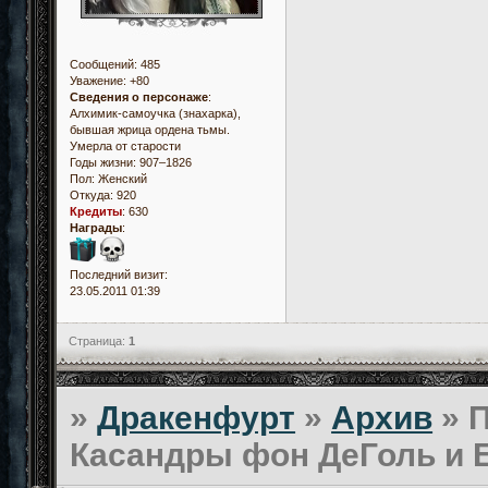
Сообщений:
485
Уважение:
+80
Сведения о персонаже
:
Алхимик-самоучка (знахарка),
бывшая жрица ордена тьмы.
Умерла от старости
Годы жизни: 907–1826
Пол:
Женский
Откуда:
920
Кредиты
:
630
Награды
:
Последний визит:
23.05.2011 01:39
Страница:
1
»
Дракенфурт
»
Архив
»
П
Касандры фон ДеГоль и 