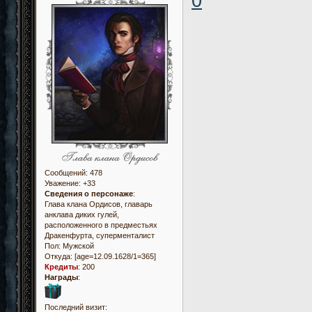
0
Сообщений:
478
Уважение:
+33
Сведения о персонаже
:
Глава клана Ордисов, главарь
анклава диких гулей,
расположенного в предместьях
Дракенфурта, суперменталист
Пол:
Мужской
Откуда:
[age=12.09.1628/1=365]
Кредиты
:
200
Награды
:
Последний визит: