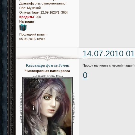
Дракенфурта, суперменталист
Пол:
Мужской
Откуда:
[age=12.09.1628/1=365]
Кредиты
:
200
Награды
:
Последний визит:
05.06.2016 18:09
14.07.2010 01
Кассандра фон де Голль
Прошу начинать с лесной чащи=) 
Чистокровная вампиресса
0