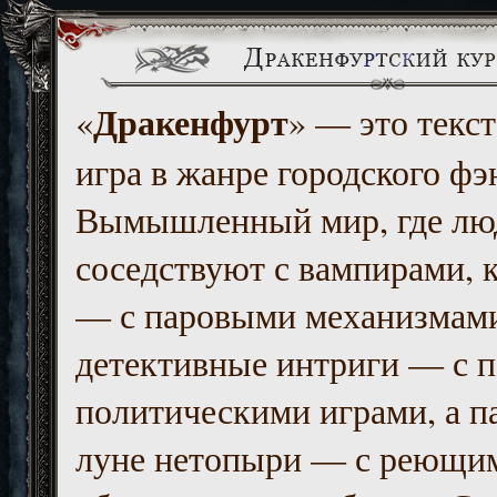
Дракенфурт
«
» — это текст
игра в жанре городского фэ
Вымышленный мир, где люд
соседствуют с вампирами, к
— с паровыми механизмам
детективные интриги — с 
политическими играми, а п
луне нетопыри — с реющи