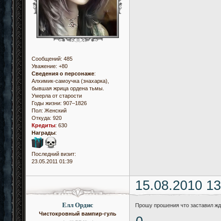
Сообщений:
485
Уважение:
+80
Сведения о персонаже
:
Алхимик-самоучка (знахарка),
бывшая жрица ордена тьмы.
Умерла от старости
Годы жизни: 907–1826
Пол:
Женский
Откуда:
920
Кредиты
:
630
Награды
:
Последний визит:
23.05.2011 01:39
15.08.2010 13
Елл Ордис
Прошу прошения что заставил ждат
Чистокровный вампир-гуль