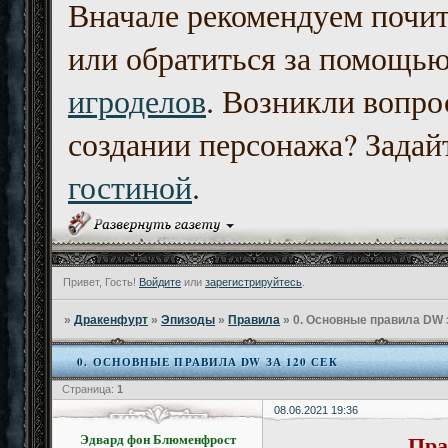
Вначале рекомендуем почи
или обратиться за помощь
игроделов
. Возникли вопро
создании персонажа? Задайт
гостиной
.
Привет, Гость!
Войдите
или
зарегистрируйтесь
.
»
Дракенфурт
»
Эпизоды
»
Правила
»
0. Основные правила DW 
0. ОСНОВНЫЕ ПРАВИЛА DW ЗА 120 СЕК
Страница:
1
08.06.2021 19:36
Пра
Эдвард фон Блюменфрост