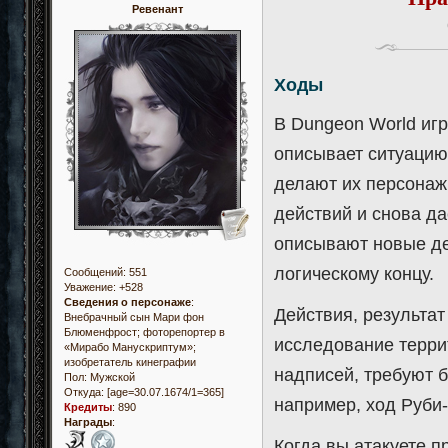
Ревенант
Ходы
В Dungeon World игр
описывает ситуацию,
делают их персонаж
действий и снова да
описывают новые дей
логическому концу.
Сообщений:
551
Уважение:
+528
Сведения о персонаже
:
Действия, результат
Внебрачный сын Мари фон
Блюменфрост; фоторепортер в
исследование терри
«Мирабо Манускриптум»;
изобретатель кинеграфии
надписей, требуют б
Пол:
Мужской
Откуда:
[age=30.07.1674/1=365]
например, ход Руби
Кредиты
:
890
Награды
:
Когда вы атакуете 