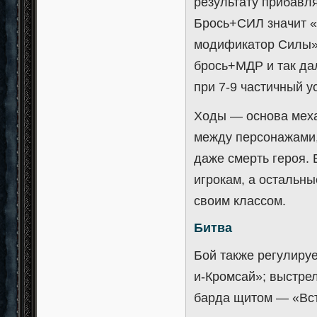
результату прибавл
Брось+СИЛ значит «
модификатор Силы» 
брось+МДР и так дал
при 7-9 частичный у
Ходы — основа меха
между персонажами,
даже смерть героя. 
игрокам, а остальны
своим классом.
Битва
Бой также регулируе
и-Кромсай»; выстрел
барда щитом — «Вст