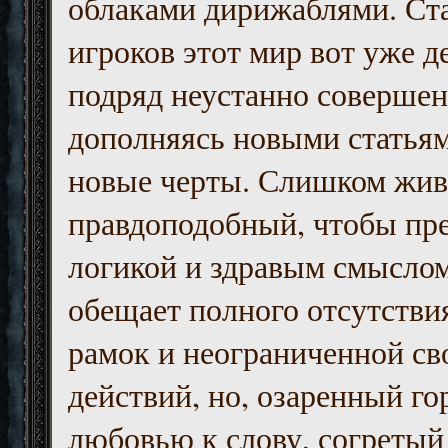
облаками дирижаблями. Ст
игроков этот мир вот уже д
подряд неустанно совершен
дополняясь новыми статьям
новые черты. Слишком жив
правдоподобный, чтобы пр
логикой и здравым смыслом
обещает полного отсутств
рамок и неограниченной с
действий, но, озаренный го
любовью к слову, согретый