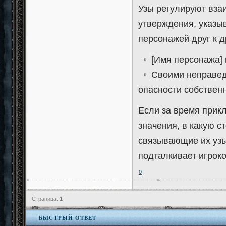
Узы регулируют вза
утверждения, указы
персонажей друг к д
[Имя персонажа] 
Своими неправедн
опасности собствен
Если за время прик
значения, в какую с
связывающие их узы,
подталкивает игроко
0
Страница:
1
БЫСТРЫЙ ОТВЕТ