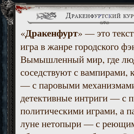
Дракенфурт
«
» — это текст
игра в жанре городского фэ
Вымышленный мир, где люд
соседствуют с вампирами, к
— с паровыми механизмам
детективные интриги — с 
политическими играми, а п
луне нетопыри — с реющи