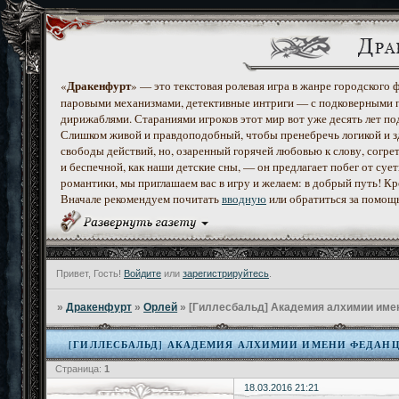
Дракенфурт
«
» — это текстовая ролевая игра в жанре городского
паровыми механизмами, детективные интриги — с подковерными 
дирижаблями. Стараниями игроков этот мир вот уже десять лет по
Слишком живой и правдоподобный, чтобы пренебречь логикой и з
свободы действий, но, озаренный горячей любовью к слову, согр
и беспечной, как наши детские сны, — он предлагает побег от с
романтики, мы приглашаем вас в игру и желаем: в добрый путь! К
Вначале рекомендуем почитать
вводную
или обратиться за помощ
Привет, Гость!
Войдите
или
зарегистрируйтесь
.
»
Дракенфурт
»
Орлей
»
[Гиллесбальд] Академия алхимии име
[ГИЛЛЕСБАЛЬД] АКАДЕМИЯ АЛХИМИИ ИМЕНИ ФЕДАН
Страница:
1
18.03.2016 21:21