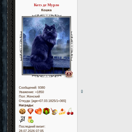
Котэ де Мурло
Кошка
Сообщений:
9380
0
Уважение:
+1850
Пол:
Женский
Откуда:
[age=07.03.1825/1=365]
Награды
:
Последний визит:
28.07.2026 07:05