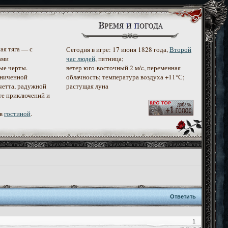
ая тяга — с
Сегодня в игре: 17 июня 1828 года,
Второй
ами
час людей
, пятница;
ые черты.
ветер юго-восточный 2 м/c, переменная
аниченной
облачность; температура воздуха +11°С;
четта, радужной
растущая луна
те приключений и
 в
гостиной
.
Ответить
1