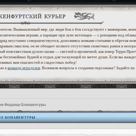
 фэнтези. Вымышленный мир, где люди бок о бок соседствуют с вампирами, конн
политическими играми, а парящие при луне нетопыри — с реющими под облак
дряд неустанно совершенствуется, дополняясь новыми статьями и обретая нов
дравым смыслом, он не обещает полного отсутствия сюжетных рамок и неогр
етый повсеместным духом сказки — светлой и ироничной, как юмор Терри Прат
уеты беспокойных будней и отдых для тоскующей по мечте души. Если вы жажде
ровавых вам опасностей и сладостных побед!
ью к
команде игроделов
. Возникли вопросы о создании персонажа? Задайте их
ни Феданцо Бонавентуры
ЦО БОНАВЕНТУРЫ