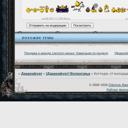
ПОХОЖИЕ ТЕМЫ
Продажа и аренда элитного жилья. Навигация по разделу
[Дракенф
»
Дракенфурт
»
[Дракенфурт] Волкогорье
»
Коттедж «У колодца
© 2008–2026
Обитель Вам
Рейтинг фору