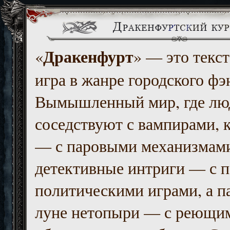
Дракенфурт
«
» — это текст
игра в жанре городского фэ
Вымышленный мир, где люд
соседствуют с вампирами, к
— с паровыми механизмам
детективные интриги — с 
политическими играми, а п
луне нетопыри — с реющи