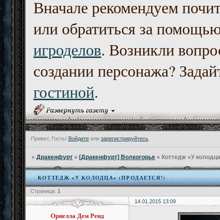
Вначале рекомендуем почи
или обратиться за помощь
игроделов
. Возникли вопро
создании персонажа? Задайт
гостиной
.
Привет, Гость!
Войдите
или
зарегистрируйтесь
.
»
Дракенфурт
»
[Дракенфурт] Волкогорье
»
Коттедж «У колодца
КОТТЕДЖ «У КОЛОДЦА» (ПРОДАЕТСЯ!)
Страница:
1
14.01.2015 13:09
Орнелла Дем Ренд