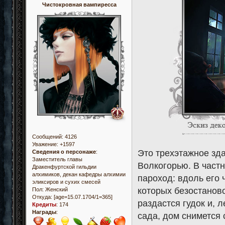
Чистокровная вампиресса
Сообщений:
4126
Уважение:
+1597
Это трехэтажное зд
Сведения о персонаже
:
Заместитель главы
Волкогорью. В частн
Дракенфуртской гильдии
алхимиков, декан кафедры алхимии
пароход: вдоль его 
эликсиров и сухих смесей
которых безостаново
Пол:
Женский
Откуда:
[age=15.07.1704/1=365]
раздастся гудок и, 
Кредиты
:
174
Награды
:
сада, дом снимется