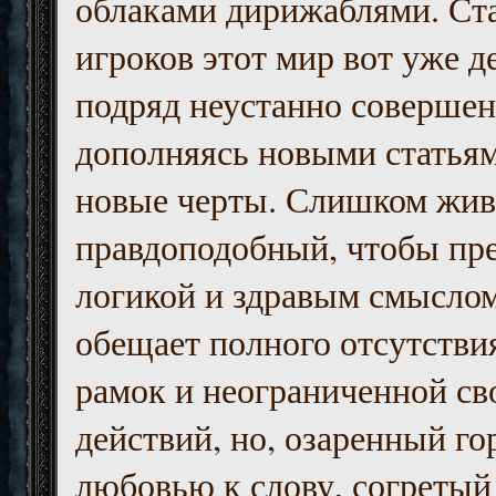
облаками дирижаблями. Ст
игроков этот мир вот уже д
подряд неустанно совершен
дополняясь новыми статьям
новые черты. Слишком жив
правдоподобный, чтобы пр
логикой и здравым смыслом
обещает полного отсутств
рамок и неограниченной с
действий, но, озаренный го
любовью к слову, согретый