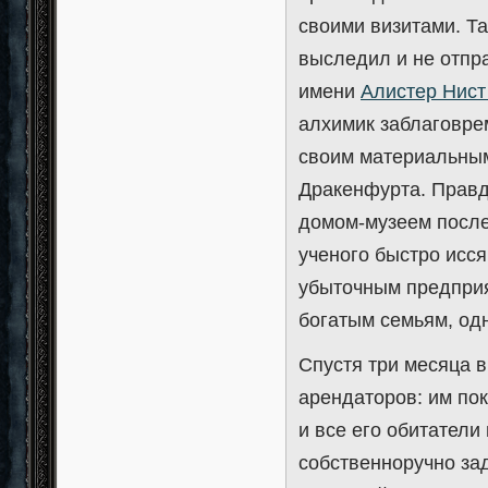
своими визитами. Та
выследил и не отпр
имени
Алистер Нист
алхимик заблаговре
своим материальны
Дракенфурта. Правд
домом-музеем после
ученого быстро исся
убыточным предприя
богатым семьям, одн
Спустя три месяца 
арендаторов: им пок
и все его обитатели
собственноручно зад