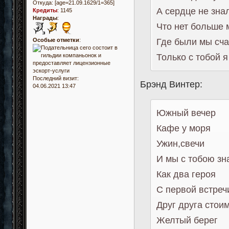
Откуда:
[age=21.09.1629/1=365]
А сердце не зна
Кредиты
:
1145
Награды
:
Что нет больше 
Особые отметки
:
Где были мы сча
Только с тобой я
Последний визит:
Брэнд Винтер:
04.06.2021 13:47
Южный вечер
Кафе у моря
Ужин,свечи
И мы с тобою зн
Как два героя
С первой встреч
Друг друга стои
Желтый берег