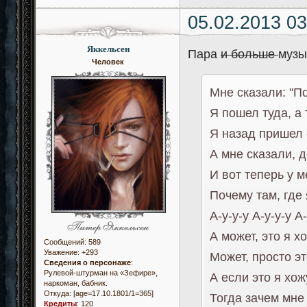
05.02.2013 03
Яккельсен
Пара
и больше
музы
Человек
Мне сказали: "По
Я пошел туда, а 
Я назад пришел -
А мне сказали, 
И вот теперь у м
Почему там, где 
А-у-у-у А-у-у-у А-
А может, это я х
Сообщений:
589
Уважение:
+293
Может, просто эт
Сведения о персонаже
:
Рулевой-штурман на «Зефире»,
А если это я хож
наркоман, бабник.
Откуда:
[age=17.10.1801/1=365]
Тогда зачем мне
Кредиты
:
120