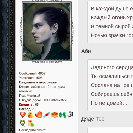
В каждой душе е
Каждый огонь хр
В темной сырой 
Ночью зрачки гор
Аби
Ледяного сердца
Сообщений:
4957
Ты осмелишься п
Уважение:
+503
Сведения о персонаже
:
Сослана на греш
Клирик, лейтенант 2-го отдела,
алхимик
Собираешь себя 
Пол:
Мужской
Откуда:
[age=13.03.1786/1=365]
Но не домой…
Кредиты
:
65
Награды
:
Дяде Тео
Последний визит: