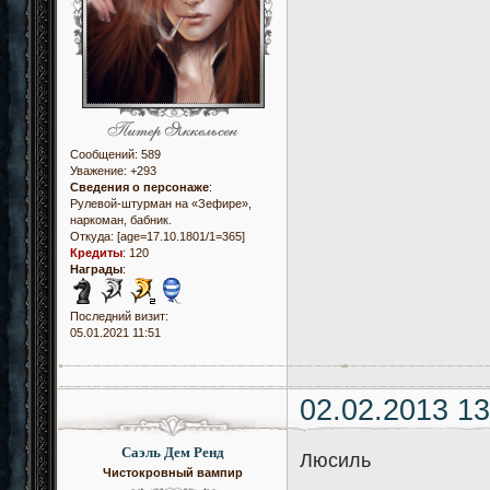
Сообщений:
589
Уважение:
+293
Сведения о персонаже
:
Рулевой-штурман на «Зефире»,
наркоман, бабник.
Откуда:
[age=17.10.1801/1=365]
Кредиты
:
120
Награды
:
Последний визит:
05.01.2021 11:51
02.02.2013 13
Саэль Дем Ренд
Люсиль
Чистокровный вампир