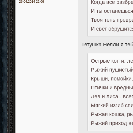
Когда все разбр
28.04.2014 22:06
И ты останешься
Твоя тень превр
И свет обрушитс
Тетушка Нелли
я те
Острые когти, ле
Рыжий пушистый
Крыши, помойки,
Птички и вредный
Лев и лиса - все
Мягкий изгиб спи
Рыжая кошка, ры
Рыжий приход в