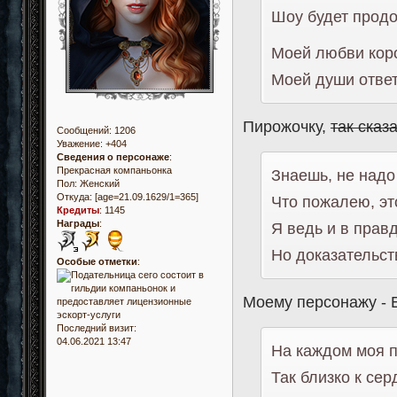
Шоу будет продо
Моей любви коро
Моей души ответ
Пирожочку,
так сказ
Сообщений:
1206
Уважение:
+404
Сведения о персонаже
:
Прекрасная компаньонка
Знаешь, не надо
Пол:
Женский
Откуда:
[age=21.09.1629/1=365]
Что пожалею, эт
Кредиты
:
1145
Награды
:
Я ведь и в прав
Но доказательст
Особые отметки
:
Моему персонажу - 
Последний визит:
04.06.2021 13:47
На каждом моя 
Так близко к сер