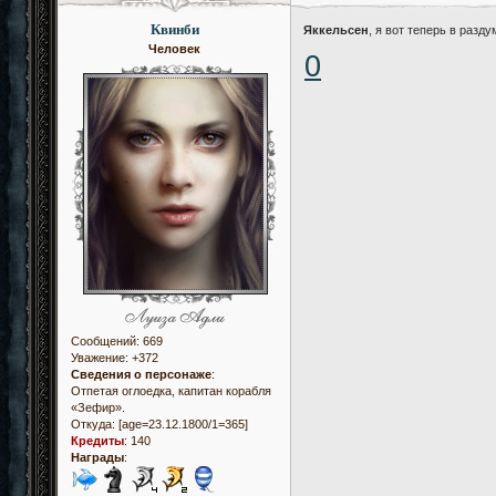
Квинби
Яккельсен
, я вот теперь в разд
Человек
0
Сообщений:
669
Уважение:
+372
Сведения о персонаже
:
Отпетая оглоедка, капитан корабля
«Зефир».
Откуда:
[age=23.12.1800/1=365]
Кредиты
:
140
Награды
: