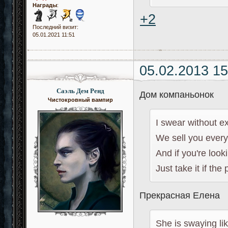
Награды
:
+2
Последний визит:
05.01.2021 11:51
05.02.2013 15
Саэль Дем Ренд
Дом компаньонок
Чистокровный вампир
I swear without e
We sell you every 
And if you're look
Just take it if the 
Прекрасная Елена
She is swaying li