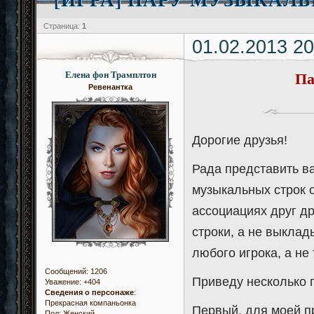
Страница:
1
01.02.2013 20
Па
Елена фон Трамплтон
Ревенантка
Дорогие друзья!
Рада представить ва
музыкальных строк о
ассоциациях друг др
строки, а не выклад
любого игрока, а не 
Сообщений:
1206
Приведу несколько 
Уважение:
+404
Сведения о персонаже
:
Прекрасная компаньонка
Первый, для моей 
Пол:
Женский