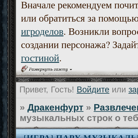
Вначале рекомендуем почи
или обратиться за помощь
игроделов
. Возникли вопро
создании персонажа? Задайт
гостиной
.
Привет, Гость!
Войдите
или
за
»
Дракенфурт
»
Развлече
музыкальных строк о те
[ИГРА] ПАРУ МУЗЫКАЛ