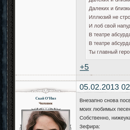
Далеких и близк
Иллюзий не стро
И лоб свой напу
В театре абсурд
В театре абсурд
Ты главный геро
+5
05.02.2013 02
Скай О'Нил
Внезапно снова посв
Человек
моих любимых песе
Собственно, нижеук
Зефира: