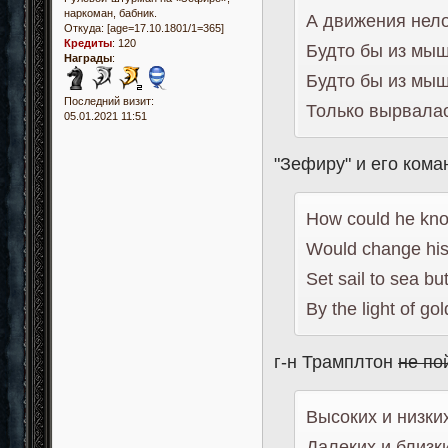
наркоман, бабник.
А движения нело
Откуда:
[age=17.10.1801/1=365]
Кредиты
:
120
Будто бы из мыш
Награды
:
Будто бы из мыш
Последний визит:
Только вырвалас
05.01.2021 11:51
"Зефиру" и его кома
How could he know
Would change his 
Set sail to sea bu
By the light of go
г-н Трамплтон
не по
Высоких и низких
Далеких и близк