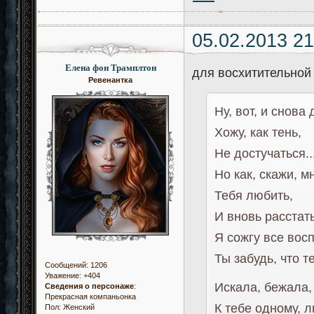
05.02.2013 21
Елена фон Трамплтон
для восхитительной
Ревенантка
Ну, вот, и снова 
Хожу, как тень,
Не достучаться..
Но как, скажи, м
Тебя любить,
И вновь расстат
Я сожгу все вос
Ты забудь, что т
Сообщений:
1206
Уважение:
+404
Искала, бежала,
Сведения о персонаже
:
Прекрасная компаньонка
К тебе одному, 
Пол:
Женский