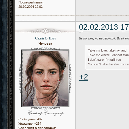
Последний визит:
20.10.2024 22:02
02.02.2013 17
Скай О'Нил
Было уже, но не лирикой. Всей м
Человек
Take my love, take my land
Take me where I cannot stan
I don't care, I'm still free
You can't take the sky from 
+2
Сообщений:
482
Уважение:
+234
Сведения о персонаже
: