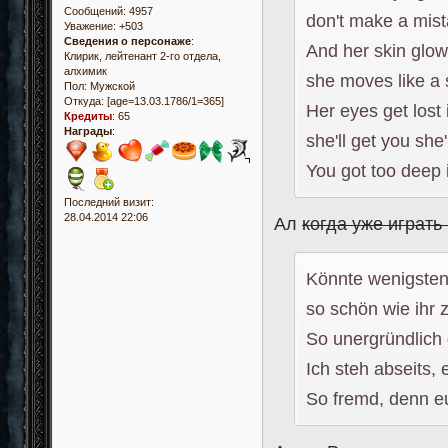
Сообщений:
4957
don't make a mis
Уважение:
+503
Сведения о персонаже
:
And her skin glo
Клирик, лейтенант 2-го отдела,
алхимик
she moves like a
Пол:
Мужской
Откуда:
[age=13.03.1786/1=365]
Her eyes get lost
Кредиты
:
65
Награды
:
she'll get you she'
You got too deep 
Последний визит:
28.04.2014 22:06
Ал
когда уже играть
Könnte wenigsten
so schön wie ihr 
So unergründlich 
Ich steh abseits, 
So fremd, denn eu