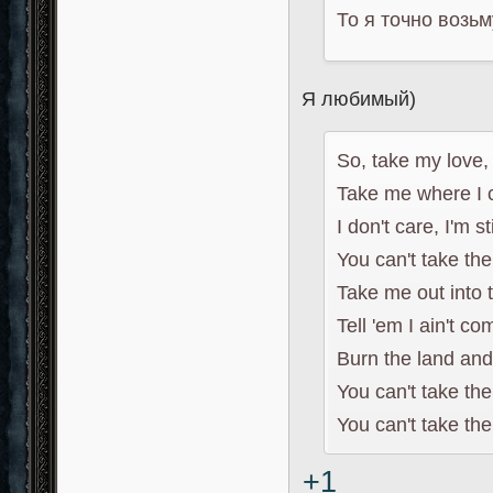
То я точно возьм
Я любимый)
So, take my love,
Take me where I 
I don't care, I'm sti
You can't take th
Take me out into 
Tell 'em I ain't co
Burn the land and
You can't take th
You can't take th
+1