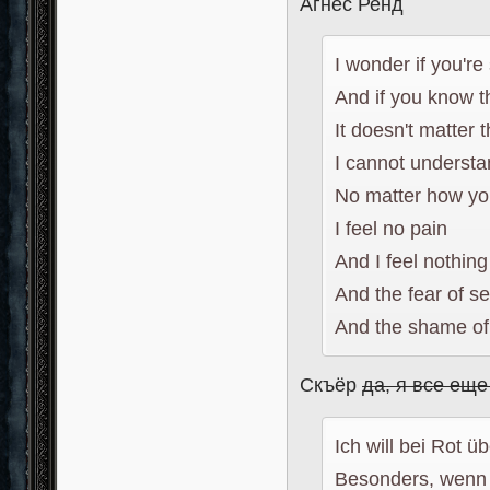
Агнес Ренд
I wonder if you're 
And if you know tha
It doesn't matter t
I cannot understa
No matter how you
I feel no pain
And I feel nothing
And the fear of s
And the shame of 
Скъёр
да, я все еще
Ich will bei Rot ü
Besonders, wenn 