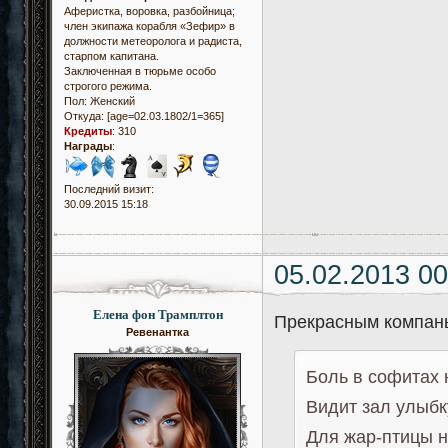
Аферистка, воровка, разбойница;
член экипажа корабля «Зефир» в
должности метеоролога и радиста,
старпом капитана.
Заключенная в тюрьме особо
строгого режима.
Пол:
Женский
Откуда:
[age=02.03.1802/1=365]
Кредиты
:
310
Награды
:
Последний визит:
30.09.2015 15:18
05.02.2013 00
Елена фон Трамплтон
Прекрасным компань
Ревенантка
Боль в софитах 
Видит зал улыбку
Для жар-птицы н