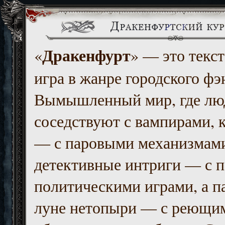
Дракенфурт
«
» — это текст
игра в жанре городского фэ
Вымышленный мир, где люд
соседствуют с вампирами, к
— с паровыми механизмам
детективные интриги — с 
политическими играми, а п
луне нетопыри — с реющи