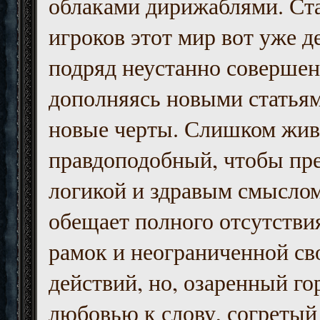
облаками дирижаблями. Ст
игроков этот мир вот уже д
подряд неустанно совершен
дополняясь новыми статьям
новые черты. Слишком жив
правдоподобный, чтобы пр
логикой и здравым смыслом
обещает полного отсутств
рамок и неограниченной с
действий, но, озаренный го
любовью к слову, согретый