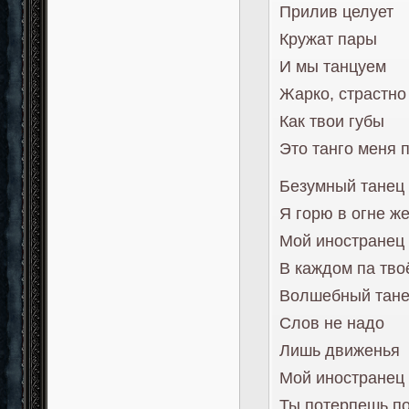
Прилив целует
Кружат пары
И мы танцуем
Жарко, страстно
Как твои губы
Это танго меня 
Безумный танец
Я горю в огне ж
Мой иностранец
В каждом па тво
Волшебный тан
Слов не надо
Лишь движенья
Мой иностранец
Ты потерпешь п