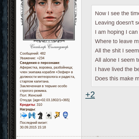
Now I see the ti
Leaving doesn't 
I am hoping I can 
Where to leave m
All the shit I seem
Сообщений:
482
Уважение:
+234
All alone I seem 
Сведения о персонаже
:
Аферистка, воровка, разбойница;
I have lived the b
член экипажа корабля «Зефир» в
должности метеоролога и радиста,
Does this make 
старпом капитана.
Заключенная в тюрьме особо
строгого режима.
+2
Пол:
Женский
Откуда:
[age=02.03.1802/1=365]
Кредиты
:
310
Награды
:
Последний визит:
30.09.2015 15:18