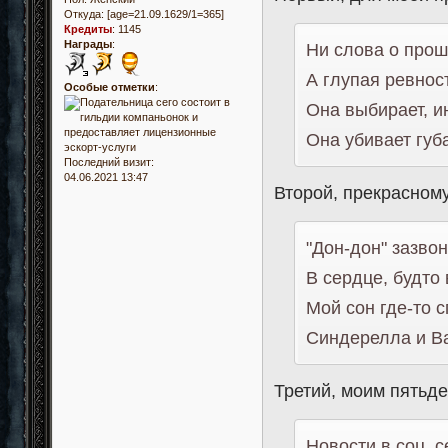
Откуда:
[age=21.09.1629/1=365]
Кредиты
:
1145
Награды
:
Ни слова о прош
А глупая ревнос
Особые отметки
:
Она выбирает, и
Она убивает губ
Последний визит:
04.06.2021 13:47
Второй, прекрасному
"Дон-дон" зазво
В сердце, будто 
Мой сон где-то с
Синдерелла и В
Третий, моим пятьде
Новости в соц. с