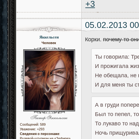
+3
05.02.2013 00
Яккельсен
Корки.
почему-то он
Человек
Ты говорила: Тр
И прожигала жиз
Не обещала, не 
И для меня ты с
А в груди попер
Был то пепел, то
То лукаво то на
Сообщений:
589
Уважение:
+293
Ночь прищуривал
Сведения о персонаже
:
Рулевой-штурман на «Зефире»,