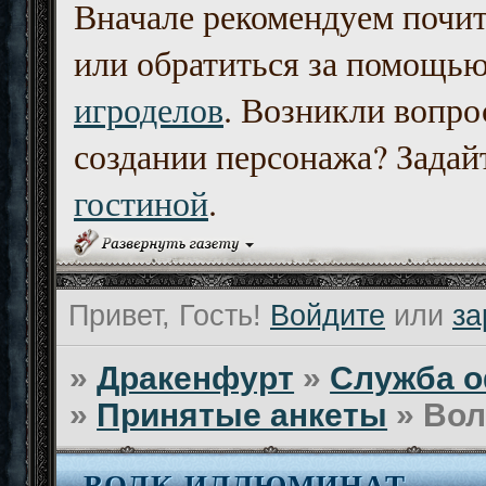
Вначале рекомендуем почи
или обратиться за помощь
игроделов
. Возникли вопро
создании персонажа? Задайт
гостиной
.
Привет, Гость!
Войдите
или
за
»
Дракенфурт
»
Служба о
»
Принятые анкеты
»
Вол
ВОЛК-ИЛЛЮМИНАТ