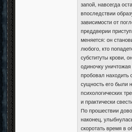
запой, навсегда ост
впоследствии образу
зависимости от погл
преддверии приступ
меняется: он стано
любого, кто попадет
субституты крови, 
одиночку уничтожая 
пробовал находить с
сущность его были 
психологических тр
и практически свест
По прошествии дово
наконец, улыбнулас
скоротать время в 