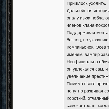
Пришлось уходить.
Дальнейшая история
опалу из-за неблаго
членов клана-покро
Поддерживая ментал
беглец, по указанию
Компаньонок. Осев 
именем, вампир заве
Неофициально обуча
он увлекался сам, и
увеличение престиж
Помимо всего прочег
попутно развивая с
Короткий, отчаянный
самоконтроля, когд