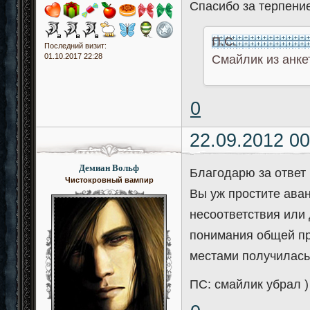
Спасибо за терпени
П.С.
Последний визит:
01.10.2017 22:28
Смайлик из анке
0
22.09.2012 00
Демиан Вольф
Благодарю за ответ
Чистокровный вампир
Вы уж простите ава
несоответствия или 
понимания общей пр
местами получилась
ПС: смайлик убрал )