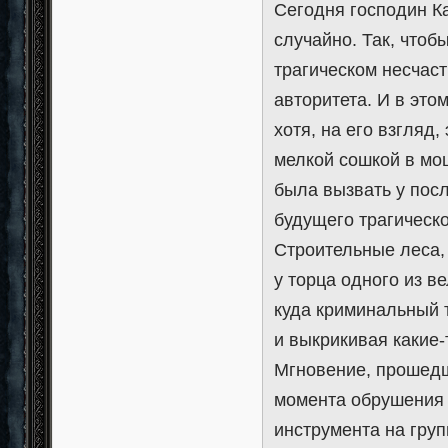
Сегодня господин К
случайно. Так, чтоб
трагическом несчас
авторитета. И в эт
хотя, на его взгляд
мелкой сошкой в мо
была вызвать у пос
будущего трагическо
Строительные леса,
у торца одного из в
куда криминальный 
и выкрикивая какие-
Мгновение, прошедш
момента обрушения 
инструмента на гру