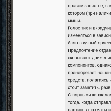
правом запястье, с
котором (при наличи
мыши.
Голос тих и вкрадчи
изменяться в завис
благозвучный орлеси
Предпочтение отдае
сковывают движений
компонентов, однако
пренебрегает ношен
средств, полагаясь 
стоит заметить, раз
С парными кинжалам
тогда, когда отправ
партию в шахматы и