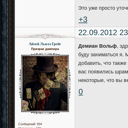
Это уже просто уточ
+3
22.09.2012 23
Айлей Льялл Грейг
Демиан Вольф
, зд
Призрак дампира
буду заниматься я. 
добавить, что также
вас появились шрам
некоторые, что вы 
0
Сообщений:
934