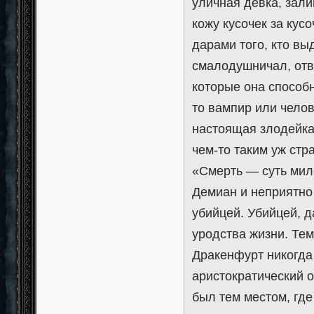
уличная девка, зали
кожу кусочек за кус
дарами того, кто вы
смалодушничал, отво
которые она способн
то вампир или челов
настоящая злодейка.
чем-то таким уж ст
«Смерть — суть мило
Демиан и неприятно
убийцей. Убийцей, 
уродства жизни. Тем
Дракенфурт никогда
аристократический 
был тем местом, гд