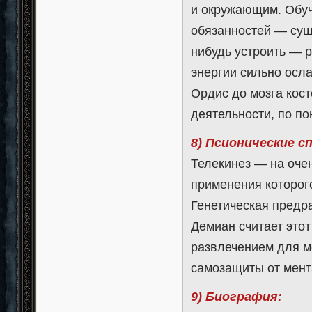
и окружающим. Обуч
обязанностей — сущ
нибудь устроить — р
энергии сильно осла
Ордис до мозга кос
деятельности, по по
8) Псионические с
Телекинез — на оче
применения которог
Генетическая предр
Демиан считает это
развлечением для м
самозащиты от мент
9) Биография: