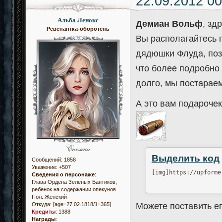
22.09.2012 00
Альба Ленокс
Демиан Вольф
, зд
Ревенантка-оборотень
Вы располагайтесь 
дядюшки Флуда, поз
что более подробно 
долго, мы постарае
А это вам подарочек
Выделить код
Сообщений:
1858
Уважение:
+507
[img]https://upforme
Сведения о персонаже
:
Глава Ордена Зеленых Бантиков,
ребенок на содержании опекунов
Пол:
Женский
Откуда:
[age=27.02.1818/1=365]
Можете поставить ег
Кредиты
:
1388
Награды
: