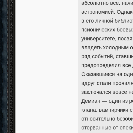
абсолютно все, начи
астрономией. Однако
в его личной библио
псионических боевых
университете, посвя
владеть холодным о
ряд событий, ставш
предопределил все
Оказавшиеся на одн
вдруг стали проявля
заключался вовсе не
Демиан — один из р
клана, вампирчики с
относительно безоби
оторванные от опек