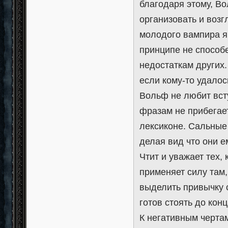
благодаря этому, Во
организовать и воз
молодого вампира яв
принципе не способе
недостаткам других.
если кому-то удалос
Вольф не любит всту
фразам не прибегает
лексиконе. Сальные 
делая вид что они е
Чтит и уважает тех, 
применяет силу там,
выделить привычку 
готов стоять до кон
К негативным черта