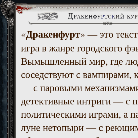
Дракенфурт
«
» — это текст
игра в жанре городского фэ
Вымышленный мир, где люд
соседствуют с вампирами, к
— с паровыми механизмам
детективные интриги — с 
политическими играми, а п
луне нетопыри — с реющи