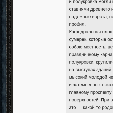
и полукровка могли
ставнями древнего 
надежные ворота, не
пробил.
Кафедральная площа
сумерек, которые о
собою местность, це
праздничному карна
полукровки, крутил
на выступах зданий
Высокий молодой че
и затемненных очка
главному проспекту
поверхностей. При в
это — какой-то родо