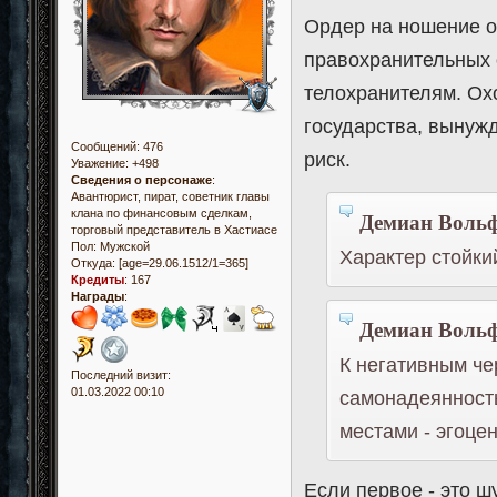
Ордер на ношение о
правохранительных 
телохранителям. Охо
государства, вынужд
Сообщений:
476
риск.
Уважение:
+498
Сведения о персонаже
:
Авантюрист, пират, советник главы
Демиан Вольф
клана по финансовым сделкам,
торговый представитель в Хастиасе
Пол:
Мужской
Характер стойкий
Откуда:
[age=29.06.1512/1=365]
Кредиты
:
167
Награды
:
Демиан Вольф
К негативным че
Последний визит:
01.03.2022 00:10
самонадеянность
местами - эгоце
Если первое - это ш