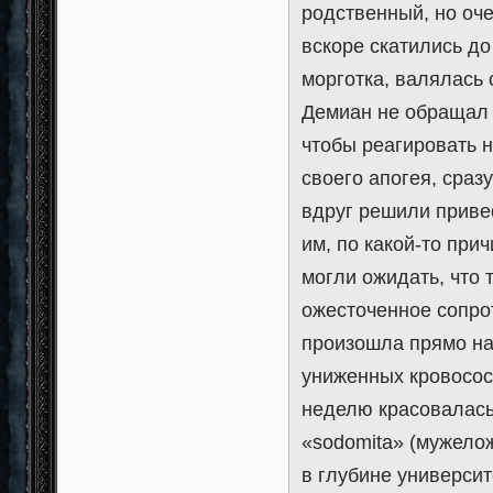
родственный, но оче
вскоре скатились до
морготка, валялась 
Демиан не обращал н
чтобы реагировать 
своего апогея, сраз
вдруг решили привес
им, по какой-то при
могли ожидать, что 
ожесточенное сопрот
произошла прямо на
униженных кровососо
неделю красовалась
«sodomita» (мужело
в глубине университ