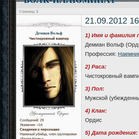
Страница:
1
21.09.2012 16
Демиан Вольф
1) Имя и фамилия 
Чистокровный вампир
Демиан Вольф (Орд
Профессия:
Наемни
2) Раса:
Чистокровный вамп
3) Пол:
Мужской (убежденны
4) Клан:
Ордис
Сообщений:
29
Уважение:
+14
Сведения о персонаже
:
5) Дата рождения:
Наемный убийца, член группировки
«Белая Кровь»