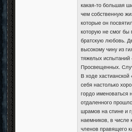
какая-то большая ш
чем собственную жиз
которые он посвяти
которую не смог бы
братскую любовь. Д
высокому чину из г
тяжелых испытаний 
Просвещенных. Случи
В ходе хастианской
себя настолько хоро
гордо именоваться 
отдаленного прошло
шрамов на спине и г
наемников, в числе
членов правящего к