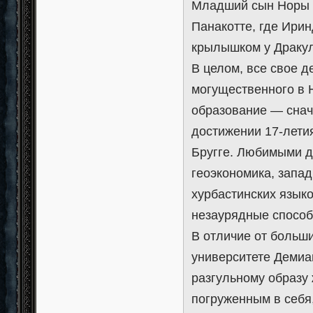
Младший сын Норы 
Панакотте, где Ири
крылышком у Дракул
В целом, все свое д
могущественного в 
образование — снач
достижении 17-лети
Бругге. Любимыми д
геоэкономика, запа
хурбастинских языко
незаурядные способ
В отличие от больши
университете Демиа
разгульному образу 
погруженным в себя