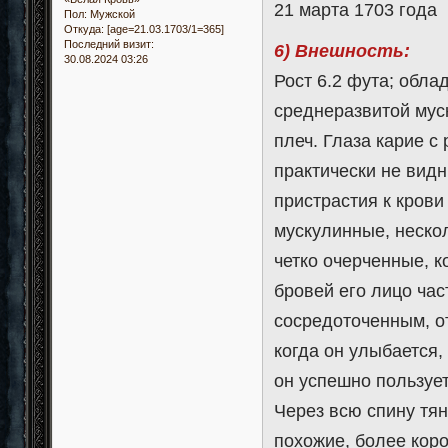
21 марта 1703 года
Пол:
Мужской
Откуда:
[age=21.03.1703/1=365]
Последний визит:
6) Внешность:
30.08.2024 03:26
Рост 6.2 фута; обла
среднеразвитой мус
плеч. Глаза карие с
практически не вид
пристрастия к крови
мускулинные, неско
четко очерченные, к
бровей его лицо ча
сосредоточенным, о
когда он улыбается,
он успешно пользует
Через всю спину тя
похожие, более коро