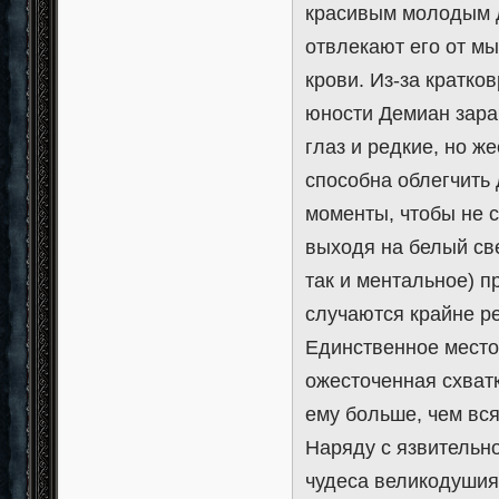
красивым молодым да
отвлекают его от м
крови. Из-за кратко
юности Демиан зара
глаз и редкие, но ж
способна облегчить 
моменты, чтобы не с
выходя на белый све
так и ментальное) п
случаются крайне ре
Единственное место
ожесточенная схватк
ему больше, чем вся
Наряду с язвительн
чудеса великодушия