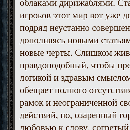
облаками дирижаблями. Ст
игроков этот мир вот уже д
подряд неустанно совершен
дополняясь новыми статьям
новые черты. Слишком жив
правдоподобный, чтобы пр
логикой и здравым смыслом
обещает полного отсутств
рамок и неограниченной с
действий, но, озаренный го
любовью к слову, согретый