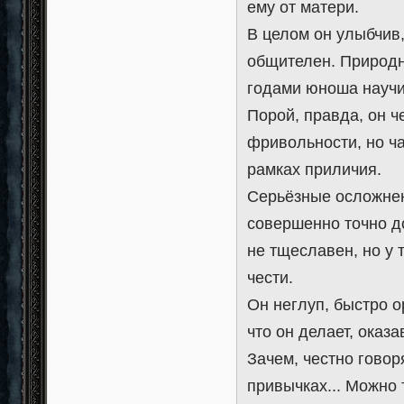
ему от матери.
В целом он улыбчив, 
общителен. Природн
годами юноша научи
Порой, правда, он ч
фривольности, но ча
рамках приличия.
Серьёзные осложнен
совершенно точно д
не тщеславен, но у т
чести.
Он неглуп, быстро о
что он делает, оказ
Зачем, честно говор
привычках... Можно