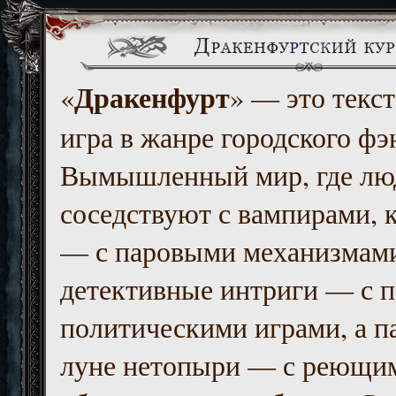
Дракенфурт
«
» — это текст
игра в жанре городского фэ
Вымышленный мир, где люд
соседствуют с вампирами, к
— с паровыми механизмам
детективные интриги — с 
политическими играми, а п
луне нетопыри — с реющи