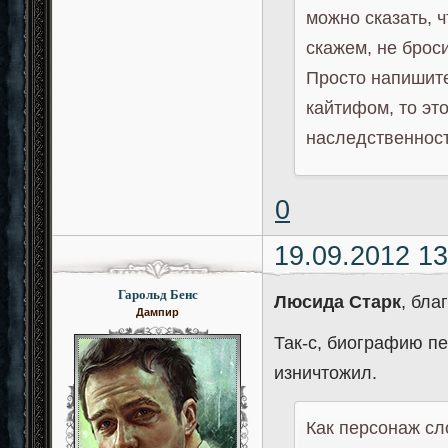
можно сказать, ч
скажем, не броси
Просто напишите
кайтифом, то эт
наследственност
0
19.09.2012 13
Гарольд Бенс
Люсида Старк
, бла
Дампир
Так-с, биографию п
изничтожил.
Как персонаж сл