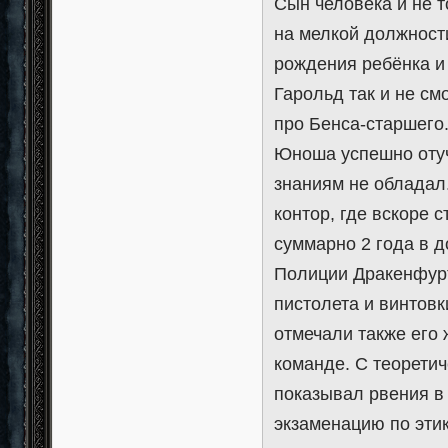
Сын человека и не т
на мелкой должности
рождения ребёнка и
Гарольд так и не см
про Бенса-старшего
Юноша успешно отуч
знаниям не обладал.
контор, где вскоре 
суммарно 2 года в д
Полиции Дракенфурт
пистолета и винтовк
отмечали также его 
команде. С теоретич
показывал рвения в 
экзаменацию по эти