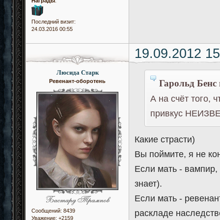
Награды
:
Последний визит:
24.03.2016 00:55
19.09.2012 15
Люсида Старк
Гарольд Бенс 
Ревенант-оборотень
А на счёт того, 
привкус НЕИЗВ
Какие страсти)
Вы поймите, я не ко
Если мать - вампир,
знает).
Если мать - ревенан
Сообщений:
8439
раскладе наследстве
Уважение:
+2159