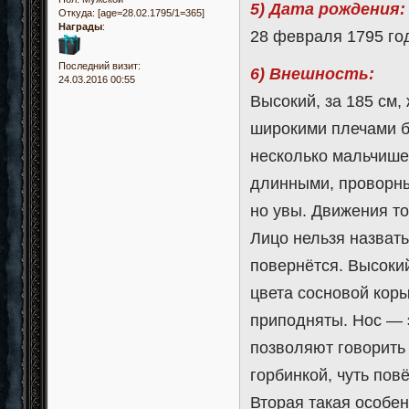
5) Дата рождения:
Откуда:
[age=28.02.1795/1=365]
Награды
:
28 февраля 1795 го
Последний визит:
6) Внешность:
24.03.2016 00:55
Высокий, за 185 см,
широкими плечами б
несколько мальчише
длинными, проворны
но увы. Движения т
Лицо нельзя назвать
повернётся. Высоки
цвета сосновой коры
приподняты. Нос — э
позволяют говорить 
горбинкой, чуть пов
Вторая такая особен