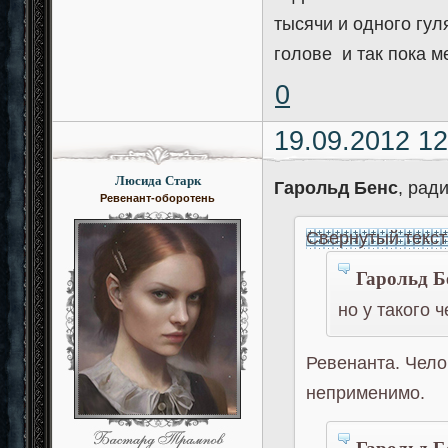
тысячи и одного гул
голове и так пока 
0
19.09.2012 12
Люсида Старк
Гарольд Бенс
, рад
Ревенант-оборотень
Свернутый текст
Гарольд Б
но у такого 
Ревенанта. Чело
неприменимо.
Гарольд Б