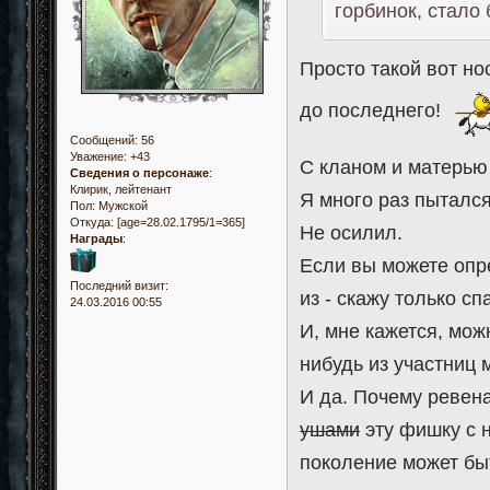
горбинок, стало 
Просто такой вот но
до последнего!
Сообщений:
56
Уважение:
+43
С кланом и матерью 
Сведения о персонаже
:
Клирик, лейтенант
Я много раз пыталс
Пол:
Мужской
Откуда:
[age=28.02.1795/1=365]
Не осилил.
Награды
:
Если вы можете опр
Последний визит:
из - скажу только сп
24.03.2016 00:55
И, мне кажется, мож
нибудь из участниц 
И да. Почему ревен
ушами
эту фишку с н
поколение может быт