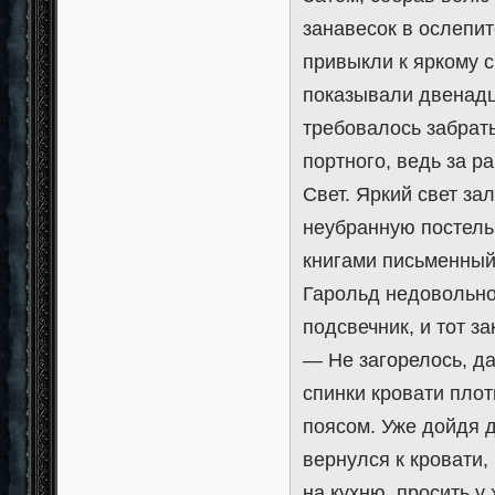
занавесок в ослепит
привыкли к яркому с
показывали двенадца
требовалось забрать
портного, ведь за р
Свет. Яркий свет за
неубранную постель
книгами письменный 
Гарольд недовольно
подсвечник, и тот за
— Не загорелось, да
спинки кровати плот
поясом. Уже дойдя д
вернулся к кровати,
на кухню, просить у