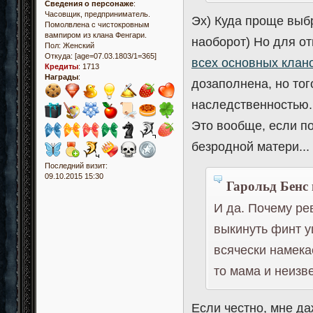
Сведения о персонаже
:
Часовщик, предприниматель.
Эх) Куда проще выбр
Помолвлена с чистокровным
вампиром из клана Фенгари.
наоборот) Но для от
Пол:
Женский
Откуда:
[age=07.03.1803/1=365]
всех основных клан
Кредиты
:
1713
Награды
:
дозаполнена, но тог
наследственностью.
Это вообще, если по
безродной матери...
Последний визит:
09.10.2015 15:30
Гарольд Бенс 
И да. Почему ре
выкинуть финт у
всячески намека
то мама и неизв
Если честно, мне да