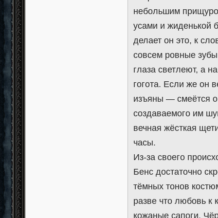
небольшим прищуром
усами и жиденькой б
делает он это, к сло
совсем ровные зубы
глаза светлеют, а н
гогота. Если же он 
изъяны — смеётся о
создаваемого им шу
вечная жёсткая щети
часы.
Из-за своего проис
Бенс достаточно скр
тёмных тонов костю
разве что любовь к
кожаные сапоги. Чё