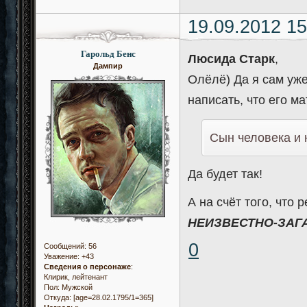
19.09.2012 15
Гарольд Бенс
Люсида Старк
,
Дампир
Олёлё) Да я сам уже
написать, что его 
Сын человека и 
Да будет так!
А на счёт того, что
НЕИЗВЕСТНО-ЗАГ
0
Сообщений:
56
Уважение:
+43
Сведения о персонаже
:
Клирик, лейтенант
Пол:
Мужской
Откуда:
[age=28.02.1795/1=365]