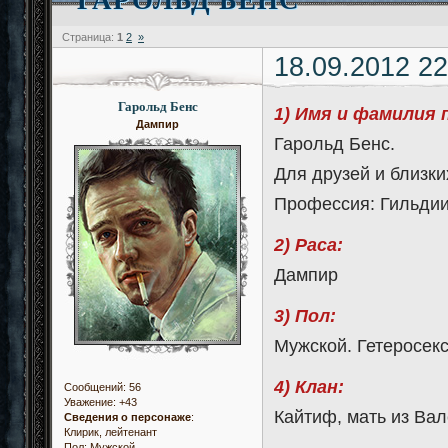
Страница:
1
2
»
18.09.2012 22
Гарольд Бенс
1) Имя и фамилия 
Дампир
Гарольд Бенс.
Для друзей и близки
Профессия: Гильдии
2) Раса:
Дампир
3) Пол:
Мужской. Гетеросекс
4) Клан:
Сообщений:
56
Уважение:
+43
Кайтиф, мать из Вал
Сведения о персонаже
:
Клирик, лейтенант
Пол:
Мужской