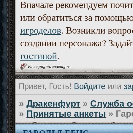
Вначале рекомендуем почи
или обратиться за помощь
игроделов
. Возникли вопро
создании персонажа? Задайт
гостиной
.
Привет, Гость!
Войдите
или
за
»
Дракенфурт
»
Служба о
»
Принятые анкеты
»
Гар
ГАРОЛЬД БЕНС