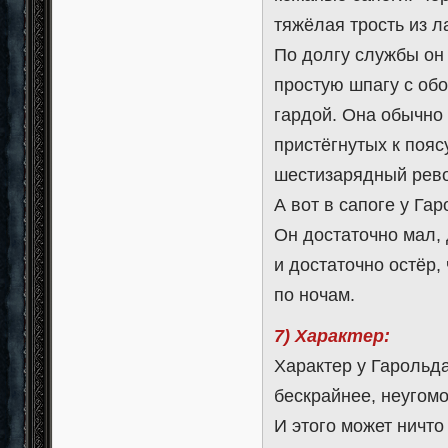
тяжёлая трость из 
По долгу службы он
простую шпагу с об
гардой. Она обычно 
пристёгнутых к поясу
шестизарядный рево
А вот в сапоге у Га
Он достаточно мал,
и достаточно остёр
по ночам.
7) Характер:
Характер у Гарольда
бескрайнее, неугомо
И этого может ничто