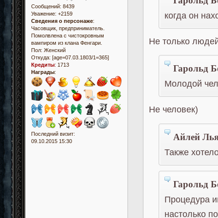
Сообщений:
8439
когда он на
Уважение:
+2159
Сведения о персонаже
:
Часовщик, предприниматель.
Помолвлена с чистокровным
Не только людей
вампиром из клана Фенгари.
Пол:
Женский
Откуда:
[age=07.03.1803/1=365]
Гарольд Б
Кредиты
:
1713
Награды
:
Молодой чел
Не человек)
Айлей Лья
Последний визит:
09.10.2015 15:30
Также хотел
Гарольд Б
Процедура и
настолько п