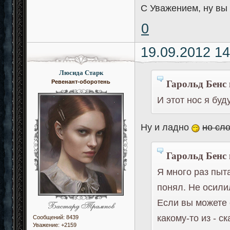
С Уважением, ну вы
0
19.09.2012 14
Люсида Старк
Гарольд Бенс 
Ревенант-оборотень
И этот нос я бу
Ну и ладно
но сл
Гарольд Бенс 
Я много раз пыт
понял. Не осили
Если вы можете
какому-то из - с
Сообщений:
8439
Уважение:
+2159