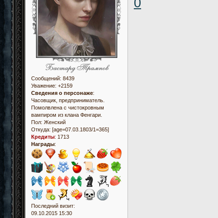
0
Сообщений:
8439
Уважение:
+2159
Сведения о персонаже
:
Часовщик, предприниматель.
Помолвлена с чистокровным
вампиром из клана Фенгари.
Пол:
Женский
Откуда:
[age=07.03.1803/1=365]
Кредиты
:
1713
Награды
:
Последний визит:
09.10.2015 15:30