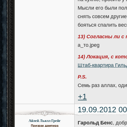
Мысли его были пол
снять совсем другие
бояться спалить вес
13) Согласны ли с
а_то.jpeg
14) Локация, с ко
Штаб-квартира Гиль
P.S.
Семь раз аллах, оди
+1
19.09.2012 00
Айлей Льялл Грейг
Гарольд Бенс
, доб
Призрак дампира