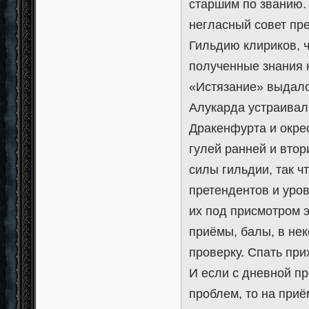
старшим по званию. 
негласный совет пр
Гильдию клириков, 
полученные знания н
«Истязание» выдало
Алукарда устраивал
Дракенфурта и окре
гулей ранней и вто
силы гильдии, так 
претендентов и уров
их под присмотром 
приёмы, балы, в не
проверку. Спать пр
И если с дневной п
проблем, то на при