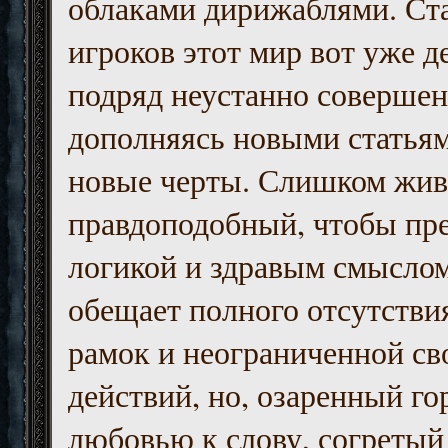
облаками дирижаблями. Ст
игроков этот мир вот уже д
подряд неустанно совершен
дополняясь новыми статьям
новые черты. Слишком жив
правдоподобный, чтобы пр
логикой и здравым смыслом
обещает полного отсутств
рамок и неограниченной с
действий, но, озаренный го
любовью к слову, согретый