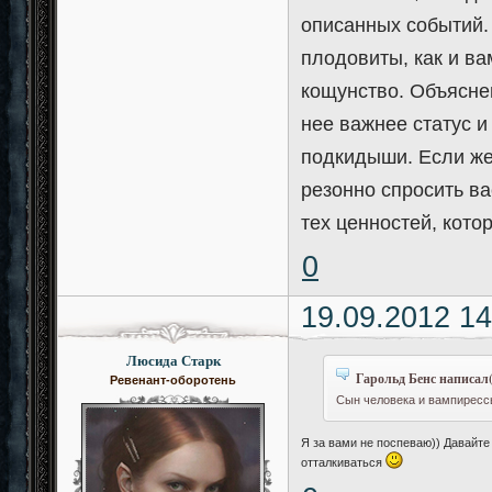
описанных событий. 
плодовиты, как и в
кощунство. Объяснен
нее важнее статус и
подкидыши. Если же 
резонно спросить ва
тех ценностей, кот
0
19.09.2012 14
Люсида Старк
Гарольд Бенс написал(
Ревенант-оборотень
Сын человека и вампиресс
Я за вами не поспеваю)) Давайте 
отталкиваться