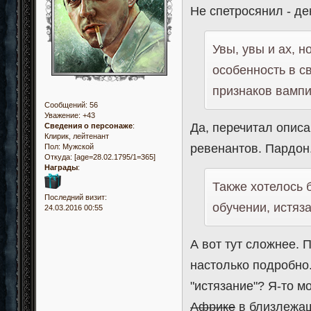
Не спетросянил - де
Увы, увы и ах, 
особенность в св
признаков вампи
Сообщений:
56
Уважение:
+43
Да, перечитал описа
Сведения о персонаже
:
Клирик, лейтенант
ревенантов. Пардон
Пол:
Мужской
Откуда:
[age=28.02.1795/1=365]
Награды
:
Также хотелось 
Последний визит:
обучении, истяза
24.03.2016 00:55
А вот тут сложнее.
настолько подробно.
"истязание"? Я-то 
Африке
в близлежащ