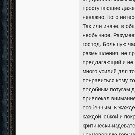
проступающие даже с
неважно. Кого инте
Так или иначе, в о
необычное. Разумее
господ. Большую ча
размышления, не пр
предлагающий и не
много усилий для то
понравиться кому-т
подобным потугам д
привлекал внимание.
особенным. К жажде
каждой юбкой и покр
критически-издевате
неимоверную гору у