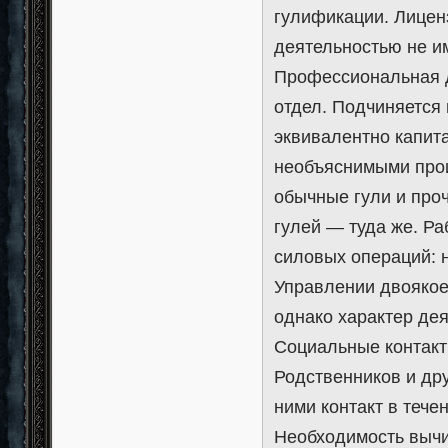
гулификации. Лицен
деятельностью не им
Профессиональная д
отдел. Подчиняется
эквивалентно капит
необъяснимыми прои
обычные гули и про
гулей — туда же. Ра
силовых операций: 
Управлении двоякое
однако характер дея
Социальные контакт
Родственников и дру
ними контакт в тече
Необходимость вычис