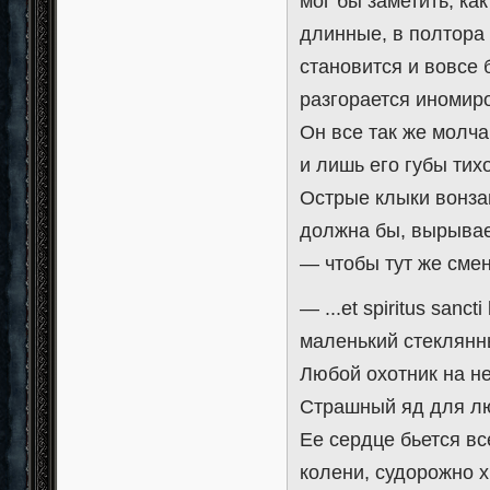
мог бы заметить, ка
длинные, в полтора
становится и вовсе 
разгорается иномир
Он все так же молча
и лишь его губы тих
Острые клыки вонзаю
должна бы, вырывае
— чтобы тут же сме
— ...et spiritus sanc
маленький стеклянн
Любой охотник на не
Страшный яд для лю
Ее сердце бьется в
колени, судорожно х