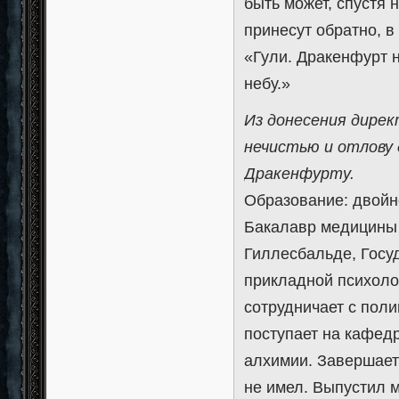
быть может, спустя 
принесут обратно, в
«Гули. Дракенфурт 
небу.»
Из донесения дирек
нечистью и отлову 
Дракенфурту.
Образование: двойно
Бакалавр медицины 
Гиллесбальде, Госу
прикладной психоло
сотрудничает с поли
поступает на кафед
алхимии. Завершает 
не имел. Выпустил 