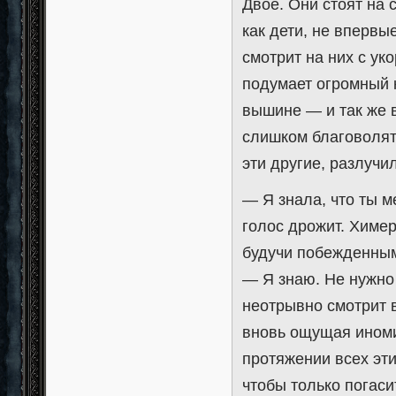
Двое. Они стоят на
как дети, не впервы
смотрит на них с ук
подумает огромный 
вышине — и так же в
слишком благоволят 
эти другие, разлучи
— Я знала, что ты ме
голос дрожит. Химе
будучи побежденны
— Я знаю. Не нужно 
неотрывно смотрит в
вновь ощущая иноми
протяжении всех эти
чтобы только погаси