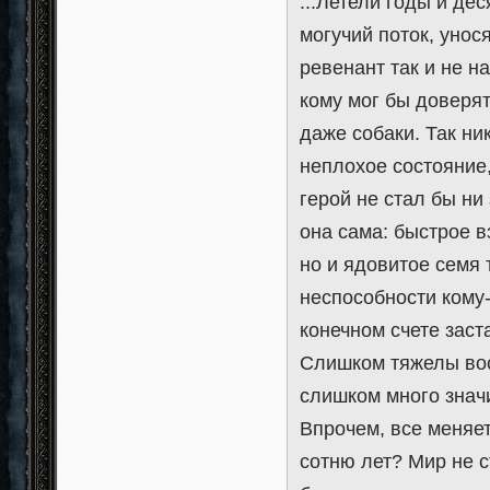
...Летели годы и де
могучий поток, унос
ревенант так и не н
кому мог бы доверят
даже собаки. Так ни
неплохое состояние
герой не стал бы ни 
она сама: быстрое в
но и ядовитое семя 
неспособности кому-
конечном счете зас
Слишком тяжелы вос
слишком много значи
Впрочем, все меняет
сотню лет? Мир не 