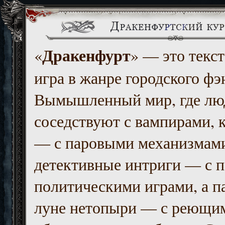
Дракенфурт
«
» — это текст
игра в жанре городского фэ
Вымышленный мир, где люд
соседствуют с вампирами, к
— с паровыми механизмам
детективные интриги — с 
политическими играми, а п
луне нетопыри — с реющи