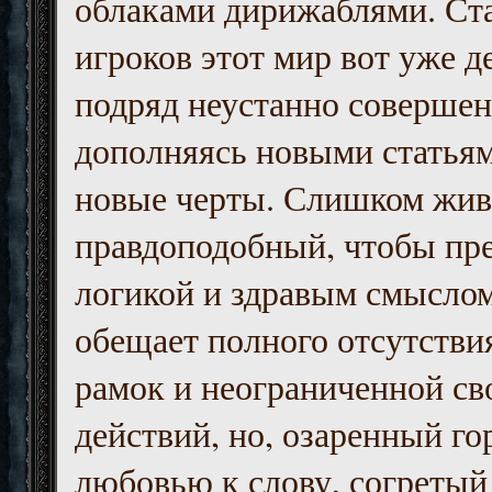
облаками дирижаблями. Ст
игроков этот мир вот уже д
подряд неустанно совершен
дополняясь новыми статьям
новые черты. Слишком жив
правдоподобный, чтобы пр
логикой и здравым смыслом
обещает полного отсутств
рамок и неограниченной с
действий, но, озаренный го
любовью к слову, согретый