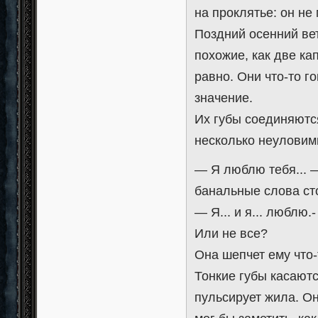
на проклятье: он не
Поздний осенний вет
похожие, как две ка
равно. Они что-то г
значение.
Их губы соединяются
несколько неуловим
— Я люблю тебя... —
банальные слова ст
— Я... и я... люблю.
Или не все?
Она шепчет ему что-
Тонкие губы касаютс
пульсирует жила. Он