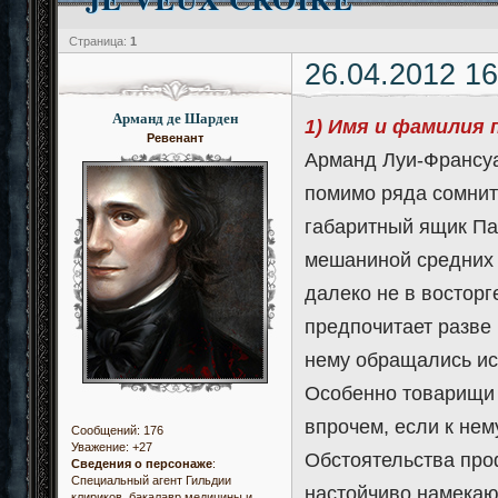
Страница:
1
26.04.2012 16
Арманд де Шарден
1) Имя и фамилия 
Ревенант
Арманд Луи-Франсуа
помимо ряда сомнит
габаритный ящик Па
мешаниной средних и
далеко не в восторг
предпочитает разве 
нему обращались ис
Особенно товарищи —
впрочем, если к нем
Сообщений:
176
Уважение:
+27
Обстоятельства про
Сведения о персонаже
:
Специальный агент Гильдии
настойчиво намекаю
клириков, бакалавр медицины и