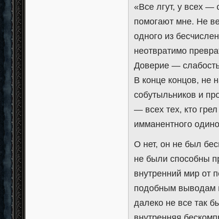
«Все лгут, у всех —
помогают мне. Не ве
одного из бесчисле
неотвратимо превра
Доверие — слабость
В конце концов, не 
собутыльников и пр
— всех тех, кто гре
имманентного одино
О нет, он не был бе
не были способны п
внутренний мир от п
подобным выводам п
далеко не все так б
внутренняя бескомп