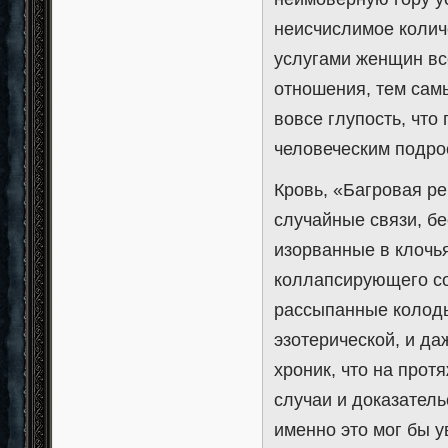
неисчислимое колич
услугами женщин вс
отношения, тем сам
вовсе глупость, чт
человеческим подро
Кровь, «Багровая ре
случайные связи, б
изорванные в клочья
коллапсирующего со
рассыпанные колоды
эзотерической, и да
хроник, что на прот
случаи и доказател
именно это мог бы у