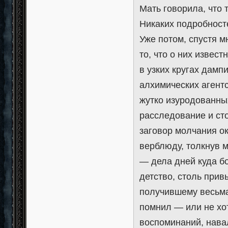
Мать говорила, что 
Никаких подробносте
Уже потом, спустя м
то, что о них извес
в узких кругах дамп
алхимических агентс
жутко изуродованны
расследование и сто
заговор молчания о
верблюду, толкнув м
— дела дней куда бо
детство, столь прив
получившему весьма
помнил — или не хо
воспоминаний, нава