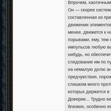
Впрочем, хаотичным
Он — скорее систем
составленная из п
движении элементов
менее, движется к 
порывами, ему, тем 
импульсов любую вы
нибудь, но обеспечи
следование им по пу
на немалую долю ан
предчувствия, порож
слишком много прот
которых держится в
Доверие... Трудно в
близких, особенно е