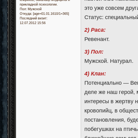
прикладной психологии.
это уже совсем друг
Пол:
Мужской
Откуда:
[age=01.01.1610/1=365]
Статус: специальный
Последний визит:
12.07.2012 15:56
2) Раса:
Ревенант.
3) Пол:
Мужской. Натурал.
4) Клан:
Потенциально — Венг
деле же наш герой, 
интересы в жертву 
кровопийц, в общест
постановления, буд
побегушках на птич