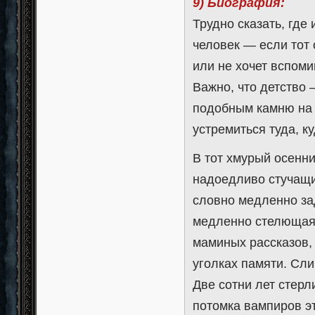
9) Биография:
Трудно сказать, где
человек — если тот 
или не хочет вспоми
Важно, что детство
подобным камню на ш
устремиться туда, к
В тот хмурый осенн
надоедливо стучащи
словно медленно зад
медленно стелющаяс
маминых рассказов,
уголках памяти. Сли
Две сотни лет стер
потомка вампиров эт