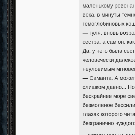
маленькому ревенант
века, в минуты темн
гемоглобиновых кош
— гуля, вновь возро
сестра, а сам он, к
Да, у него была сес
человечески далеко
неуловимым мгновени
— Саманта. А может 
слишком давно... Но
бескрайнее море све
безмолвное бессили
глазах которого чит
безгранично чуждого