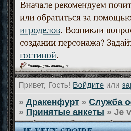
Вначале рекомендуем почи
или обратиться за помощь
игроделов
. Возникли вопро
создании персонажа? Задайт
гостиной
.
Привет, Гость!
Войдите
или
за
»
Дракенфурт
»
Служба о
»
Принятые анкеты
»
Je 
JE VEUX CROIRE