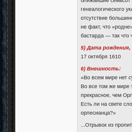
ближайшие семьсот 
генеалогического у
отсутствие большинс
не факт, что «родне
бастарда — так что 
5) Дата рождения,
17 октября 1610
6) Внешность:
«Во всем мире нет с
Во все том же мире 
прекрасное, чем Ор
Есть ли на свете сл
орлесианца?»
...Отрывок из проп