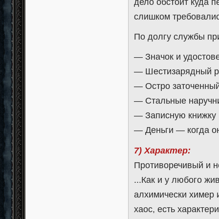
дело обстоит куда 
слишком требовалис
По долгу службы при
— Значок и удостов
— Шестизарядный ре
— Остро заточенный
— Стальные наручник
— Записную книжку 
— Деньги — когда о
7) Характер:
Противоречивый и н
...Как и у любого ж
алхимически химер и
хаос, есть характер