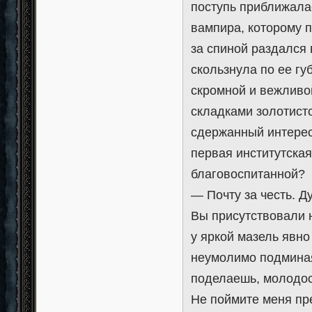
поступь приближалас
вампира, которому п
за спиной раздался
скользнула по ее губ
скромной и вежливо
складками золотисто
сдержанный интерес 
первая институтская
благовоспитанной?
— Почту за честь. Д
Вы присутствовали 
у яркой мазель явно
неумолимо подминая
поделаешь, молодос
Не поймите меня пре