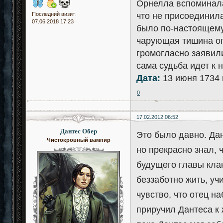
Орнелла вспоминала
что не присоединил
Последний визит:
07.06.2018 17:23
было по-настоящему
чарующая тишина ог
громогласно заявили
сама судьба идет к 
Дата:
13 июня 1734 
0
17.02.2012 06:52
Дантес Обер
Это было давно. Да
Чистокровный вампир
но прекрасно знал, ч
будущего главы клан
беззаботно жить, уч
чувство, что отец н
приручил Дантеса к 