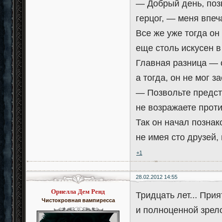
— Добрый день, поз
герцог, — меня впе
Все же уже тогда он
еще столь искусен в
Главная разница — с
а тогда, он не мог з
— Позвольте предст
не возражаете прот
Так он начал познак
не имея сто друзей,
+1
28.02.2012 14:55
Орнелла Дем Ренд
Тридцать лет... При
Чистокровная вампиресса
и полноценной зрело