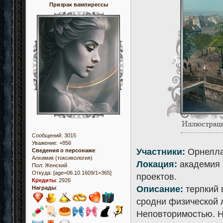
Призрак вампирессы
Сообщений:
3015
Уважение:
+856
Участники:
Орнелла
Сведения о персонаже
:
Алхимик (токсикология)
Локация:
академия 
Пол:
Женский
Откуда:
[age=06.10.1609/1=365]
проектов.
Кредиты
:
2926
Описание:
терпкий 
Награды
:
сродни физической 
Неповторимостью. Н