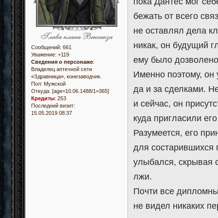
пока Дантес мог себ
бежать от всего свя
не оставлял дела кл
никак, он будущий г
Сообщений:
661
Уважение:
+119
ему было дозволено
Сведения о персонаже
:
Владелец аптечной сети
Именно поэтому, он
«Здравница», конезаводчик.
Пол:
Мужской
да и за сделками. Н
Откуда:
[age=10.06.1488/1=365]
Кредиты
:
253
и сейчас, он присут
Последний визит:
15.05.2019 08:37
куда пригласили его
Разумеется, его при
для состарившихся 
улыбался, скрывая с
лжи.
Почти все дипломны
не видел никаких пе