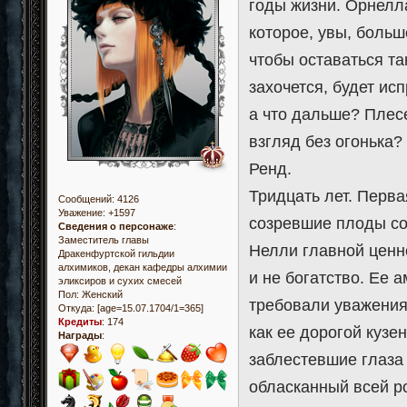
годы жизни. Орнелл
которое, увы, больш
чтобы оставаться та
захочется, будет ис
а что дальше? Плес
взгляд без огонька? 
Ренд.
Тридцать лет. Перва
Сообщений:
4126
Уважение:
+1597
созревшие плоды со
Сведения о персонаже
:
Заместитель главы
Нелли главной ценно
Дракенфуртской гильдии
алхимиков, декан кафедры алхимии
и не богатство. Ее 
эликсиров и сухих смесей
Пол:
Женский
требовали уважения
Откуда:
[age=15.07.1704/1=365]
Кредиты
:
174
как ее дорогой кузе
Награды
:
заблестевшие глаза
обласканный всей ро