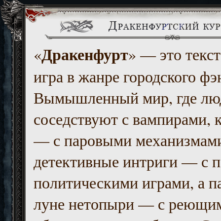
Дракенфурт
«
» — это текст
игра в жанре городского фэ
Вымышленный мир, где люд
соседствуют с вампирами, к
— с паровыми механизмам
детективные интриги — с 
политическими играми, а п
луне нетопыри — с реющи