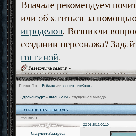
Вначале рекомендуем почи
или обратиться за помощь
игроделов
. Возникли вопро
создании персонажа? Задайт
гостиной
.
Привет, Гость!
Войдите
или
зарегистрируйтесь
.
»
Дракенфурт
»
Флешбэки
»
Упущенная выгода
УПУЩЕННАЯ ВЫГОДА
Страница:
1
22.01.2012 00:10
Скарлетт Бладрест