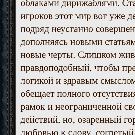
облаками дирижаблями. Ст
игроков этот мир вот уже д
подряд неустанно совершен
дополняясь новыми статьям
новые черты. Слишком жив
правдоподобный, чтобы пр
логикой и здравым смыслом
обещает полного отсутств
рамок и неограниченной с
действий, но, озаренный го
любовью к слову, согретый