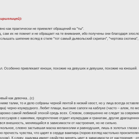
кириллицей):
но как практически не приемлет обращений на "ты".
, сам их не помнит и не обращает на те внимания, ибо получены они благодаря зло
слышать шипение вслед в стиле "тот самый дьявольский скрипач", "чертова скотина",
ал. Особенно привлекают юноши, похожие на девушек и девушки, похожие на юношей.
вый как девочка...(с)
ниже талии, то и дело собраны черной лентой в низкий хвост, но у лица всегда оста
едка) черно-изумрудного. Любит плащи, высокие сапоги на каблуке (часто – алом, по м
т барокко самой любимой эпохой средь всех. Словом, совершенно не следит за совреме
ессуаров с камнями, предпочтение отдает изумрудам и гранатам, другие драгоценнос
и вся внешность, меняющийся в зависимости от настроения, но не сильно.
укольное, словно застывшая маска меланхолии и равнодушия, лишь в золотых глазах 
но прочесть чувства, что царят в сердце вампира (порою взгляд настолько пронзителе
 духом). К слову, радужка имеет свойство менять цвет в зависимости от настроения - от