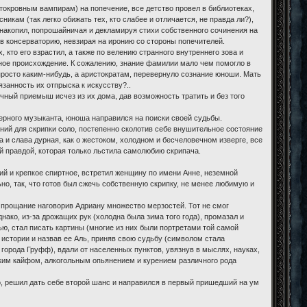
токровным вампирам) на попечение, все детство провел в библиотеках,
икам (так легко обижать тех, кто слабее и отличается, не правда ли?),
м накопил, попрошайничая и декламируя стихи собственного сочинения на
в консерваторию, невзирая на иронию со стороны попечителей.
 кто его взрастил, а также по велению странного внутреннего зова и
инное происхождение. К сожалению, знание фамилии мало чем помогло в
просто каким-нибудь, а аристократам, перевернуло сознание юноши. Мать
язанность их отпрыска к искусству?..
чный приемыш исчез из их дома, дав возможность тратить и без того
ерного музыканта, юноша направился на поиски своей судьбы.
ний для скрипки соло, постепенно сколотив себе внушительное состояние
 и слава дурная, как о жестоком, холодном и бесчеловечном изверге, все
й правдой, которая только льстила самолюбию скрипача.
опий и крепкое спиртное, встретил женщину по имени Анне, неземной
о, так, что готов был сжечь собственную скрипку, не менее любимую и
.
на прощание наговорив Адриану множество мерзостей. Тот не смог
нако, из-за дрожащих рук (холодна была зима того года), промазал и
тью, стал писать картины (многие из них были портретами той самой
 истории и назвав ее Аль, приняв свою судьбу (символом стала
и города Груфф), вдали от населенных пунктов, увязнув в мыслях, науках,
ским кайфом, алкогольным опьянением и курением различного рода
го, решил дать себе второй шанс и направился в первый пришедший на ум