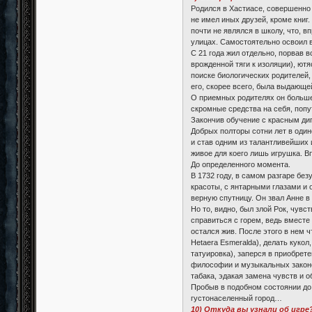
Родился в Хастиасе, совершенно 
не имел иных друзей, кроме книг.
почти не являлся в школу, что, 
улицах. Самостоятельно освоил 
С 21 года жил отдельно, порвав в
врожденной тяги к изоляции), ют
поиске биологических родителей,
его, скорее всего, была выдающе
О приемных родителях он больше 
скромные средства на себя, попу
Закончив обучение с красным ди
Добрых полторы сотни лет в один
и став одним из талантливейших 
живое для коего лишь игрушка. В
До определенного момента.
В 1732 году, в самом разгаре без
красоты, с янтарными глазами и 
верную спутницу. Он звал Анне в
Но то, видно, был злой Рок, чувс
справиться с горем, ведь вместе 
остался жив. После этого в нем ч
Hetaera Esmeralda), делать куко
татуировка), заперся в приобрете
философии и музыкальных законо
табака, эдакая замена чувств и 
Пробыв в подобном состоянии до 
густонаселенный город…
10) Откуда вы узнали об игре