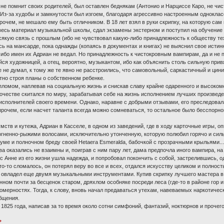
не помнит своих родителей, был оставлен беднякам (Антонио и Нарциссе Каро, не чис
 Из-за худобы и замкнутости был изгоем, благодаря агрессивно настроенным одноклассн
впрочем, не мешало ему быть отличником. В 18 лет взял в руки скрипку, на которую са
весь материал музыкальной школы, сдал экзамены экстерном и поступил на обучение 
сякую связь с прошлым (ибо не чувствовал какую-либо принадлежность к обществу тех,
ясь на мансарде, пока однажды (копаясь в документах и книгах) не выяснил свое ист
 ибо имен их Адриан не ведал. Но принадлежность к чистокровным вампирам, да и не 
йся художницей, а отец, вероятно, музыкантом, ибо как объяснить столь сильную прив
не думал, к тому же те явно не расстроились, что самовольный, саркастичный и цини
тно строя планы о собственном ребенке.
пломом, наплевав на социальную жизнь и снискав славу крайне одаренного и высоком
очестве скитался по миру, зарабатывая себе на жизнь исполнением лучших произведе
исполнителей своего времени. Однако, наравне с добрыми отзывами, его преследовала
прочем, если насчет таланта всегда можно сомневаться, то остальное было бесспорно
умств и кутежа, Адриан в Касселе, в одном из заведений, где в ходу карточные игры, 
огненно-рыжими волосами, исключительно утонченную, которую полюбил горячо и сильн
 уме и полночном бреду своей Hetaera Esmeralda, бабочкой с прозрачными крыльями..
тва оказались не взаимны и, поиграв с ним пару лет, дама предпочла иного вампира, 
с Анне из его жизни ушла надежда, и попробовал покончить с собой, застрелившись, од
то-то сломалось, он потерял веру во все и всех, отдался искусству целиком и полнос
л, овладел еще двумя музыкальными инструментами. Купив скрипку лучшего мастера в
нном почти за бесценок старом, дряхлом особняке посреди леса (где-то в районе гор 
мерностях. Тогда, к слову, вновь начал предаваться утехам, навеваемых наркотиче
общения.
1825 года, написав за то время около сотни симфоний, фантазий, ноктюрнов и проче
?