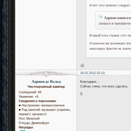
И вот этот момент следует
Адриан написал(
заперся в приобрете
В какой хоть стране этот л
И конечно же возникают во
некоторых фактов не значит
+2
16.01.2012 01:10
Адриан де Вальд
Благодарю...
Сейчас гляну, что могу сделать.
Чистокровный вампир
Сообщений:
49
0
Уважение:
+6
Сведения о персонаже
:
■ Настроение: меланхоличное
■ Род занятий: музыкант (скрипач,
пианист, органист)
Пол:
Мужской
Откуда:
Дракенфурт
Награды
: