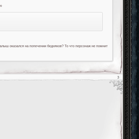
ью
алыш оказался на попечении бедняков? То что персонаж не помнит
3