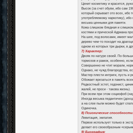
Ценит косметику и красится, рук
Высок (за счет обуви, ибо сам 1
который скрывает ото всех, ибо 
употребляемому наркотику), ибо 
весьма ценными для памяти.
Кожа слишком бледная и слишком 
костями и прической Адриана про
На шее, под волосами, имеет мал
дерево чем-то походит на драгоце
одном из которых три дырки, в др
7) Характер:
Двояк по натуре своей. По больш
тормозов и рамок, особенно, есл
Совершенно не чтит морали, норм
Однако, не чужд благородства, ес
Мастер плести интриги, пусть и р
Обожает врезаться в память всех
Редкостный эстет, гедонист, цини
жалей, не проси - такова жизнь).
При всем при этом социофоб (нау
Иногда весьма педантичен (доход
а на слое пыли можно будет спать
Одиночка.
8) Псионические способности
Левитация, эмпатия.
Первое использует только в экст
делает его своеобразным «серым
9) Биография: