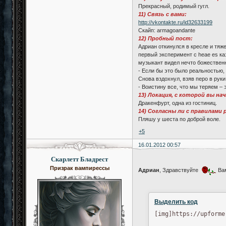
Прекрасный, родимый гугл.
11) Связь с вами:
http://vkontakte.ru/id32633199
Скайп: armagoandante
12) Пробный пост:
Адриан откинулся в кресле и тяж
первый эксперимент с heae es к
музыкант видел нечто божествен
- Если бы это было реальностью, 
Снова вздохнул, взяв перо в руки
- Воистину все, что мы теряем –
13) Локация, с которой вы на
Дракенфурт, одна из гостиниц.
14) Согласны ли с правилами
Пляшу у шеста по доброй воле.
+5
16.01.2012 00:57
Скарлетт Бладрест
Призрак вампирессы
Адриан
, Здравствуйте
Вам
Выделить код
[img]https://upforme