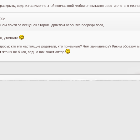
 раскрыть, ведь из-за именно этой несчастной любви он пытался свести счеты с жизн
а):
нном почти за бесценок старом, дряхлом особняке посреди леса,
ес, уточните
просы: кто его настоящие родители, кто приемные? Чем занимались? Каким образом м
 что их не было, ведь о них знает автор