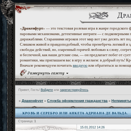
Дракенфурт
«
» — это текстовая ролевая игра в жанре городского
паровыми механизмами, детективные интриги — с подковерными 
дирижаблями. Стараниями игроков этот мир вот уже десять лет по
Слишком живой и правдоподобный, чтобы пренебречь логикой и з
свободы действий, но, озаренный горячей любовью к слову, согр
и беспечной, как наши детские сны, — он предлагает побег от с
романтики, мы приглашаем вас в игру и желаем: в добрый путь! К
Вначале рекомендуем почитать
вводную
или обратиться за помощ
Привет, Гость!
Войдите
или
зарегистрируйтесь
.
»
Дракенфурт
»
Служба оформления гражданства
»
Неприняты
КРОВЬ И СЕРЕБРО ИЛИ АНКЕТА АДРИАНА ДЕ ВАЛЬДА.
Страница:
1
15.01.2012 14:26