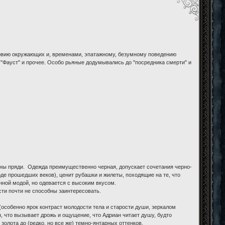
словию окружающих и, временами, эпатажному, безумному поведению
 "Фауст" и прочее. Особо рьяные додумывались до "посредника смерти" и
влены пряди. Одежда преимущественно черная, допускает сочетания черно-
оде прошедших веков), ценит рубашки и жилеты, походящие на те, что
нной модой, но одевается с высоким вкусом.
ти почти не способны заинтересовать.
(особенно ярок контраст молодости тела и старости души, зеркалом
н, что вызывает дрожь и ощущение, что Адриан читает душу, будто
 золота до (редко, но все же) темно-янтарных оттенков.