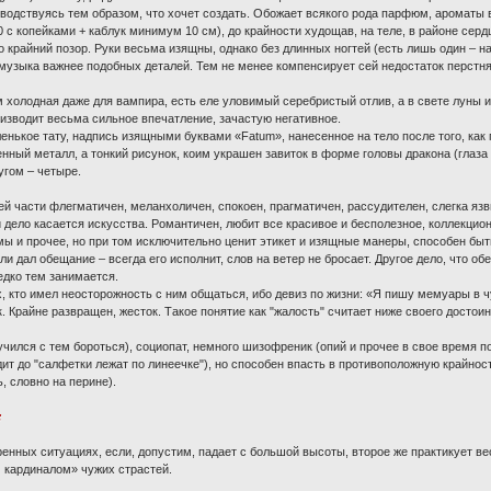
оводствуясь тем образом, что хочет создать. Обожает всякого рода парфюм, ароматы в
90 с копейками + каблук минимум 10 см), до крайности худощав, на теле, в районе се
то крайний позор. Руки весьма изящны, однако без длинных ногтей (есть лишь один – 
музыка важнее подобных деталей. Тем не менее компенсирует сей недостаток перстня
холодная даже для вампира, есть еле уловимый серебристый отлив, а в свете луны и
изводит весьма сильное впечатление, зачастую негативное.
енькое тату, надпись изящными буквами «Fatum», нанесенное на тело после того, как
нный металл, а тонкий рисунок, коим украшен завиток в форме головы дракона (глаза 
угом – четыре.
ей части флегматичен, меланхоличен, спокоен, прагматичен, рассудителен, слегка яз
и дело касается искусства. Романтичен, любит все красивое и бесполезное, коллекцио
ы и прочее, но при том исключительно ценит этикет и изящные манеры, способен быт
ли дал обещание – всегда его исполнит, слов на ветер не бросает. Другое дело, что о
едко тем занимается.
, кто имел неосторожность с ним общаться, ибо девиз по жизни: «Я пишу мемуары в 
к. Крайне развращен, жесток. Такое понятие как "жалость" считает ниже своего достои
чился с тем бороться), социопат, немного шизофреник (опий и прочее в свое время п
ит до "салфетки лежат по линеечке"), но способен впасть в противоположную крайность
, словно на перине).
:
ренных ситуациях, если, допустим, падает с большой высоты, второе же практикует ве
 кардиналом» чужих страстей.