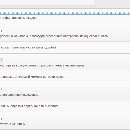
ография слишком скудна.
а):
нутости был изгоем, благодаря агрессивно настроенным одноклассникам
 но как повлияла на сей факт худоба?
а):
ьно, порвав всякую связь с прошлым, ютясь на мансарде
то весьма значимый момент истории жизни
а):
снил свое происхождение.
 Каким образом персонаж это выяснил?
а):
встретил женщину