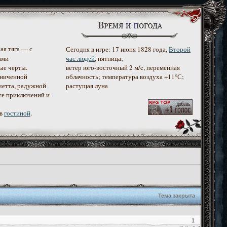
ая тяга — с
Сегодня в игре: 17 июня 1828 года,
Второй
ами
час людей
, пятница;
ые черты.
ветер юго-восточный 2 м/c, переменная
аниченной
облачность; температура воздуха +11°С;
четта, радужной
растущая луна
те приключений и
 в
гостиной
.
Тема закрыта
1