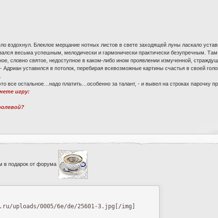
ело вздохнул. Блеклое мерцание нотных листов в свете заходящей луны ласкало уста
азался весьма успешным, мелодически и гармонически практически безупречным. Там
ное, словно святое, недоступное в каком-либо ином проявлении измученной, стражду
- Адриан уставился в потолок, перебирая всевозможные картины счастья в своей голове
.
 это все остальное…надо платить…особенно за талант, - и вывел на строках парочку пр
чнете игру:
 ролевой?
 в подарок от форума
.ru/uploads/0005/6e/de/25601-3.jpg[/img]