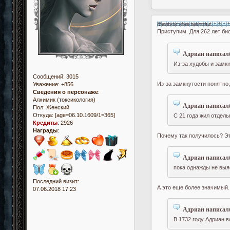
Мелочи и не мелочи
Приступим. Для 262 лет би
Адриан написал(
Из-за худобы и замк
Сообщений:
3015
Из-за замкнутости понятно,
Уважение:
+856
Сведения о персонаже
:
Алхимик (токсикология)
Адриан написал(
Пол:
Женский
Откуда:
[age=06.10.1609/1=365]
С 21 года жил отдел
Кредиты
:
2926
Награды
:
Почему так получилось? Э
Адриан написал(
пока однажды не выя
Последний визит:
А это еще более значимый.
07.06.2018 17:23
Адриан написал(
В 1732 году Адриан 