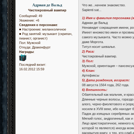
Адриан де Вальд
Что же...начнем знакомство.
Sapienti sat...
Чистокровный вампир
Сообщений:
49
1) Имя и фамилия персонажа (
Уважение:
+6
Адриан де Вальд
Сведения о персонаже
:
Ненавидит сокращения имени, ров
■ Настроение: меланхоличное
Имеет множество имен и прозвищ
■ Род занятий: музыкант (скрипач,
самого музыканта. Часто можно у
пианист, органист)
даже Моргота.
Пол:
Мужской
Титул носит шевалье.
Откуда:
Дракенфурт
2) Раса:
Награды
:
Чистокровный вампир.
3) Пол:
Последний визит:
Мужской, ориентация – пансексу
16.02.2012 15:59
4) Клан:
Артефиксы
5) Дата рождения, возраст:
08 августа 1564 года, 262 года.
6) Внешность:
Обаятельный как мальчик, и краси
Длинные черные волосы, гораздо 
алого, черно-фиолетового и (изр
носили в XVIII веке, ибо находи
Падок до изящных серебряных акс
Мягкий голос, андрогинный, как 
Лицо аристократичное, немного к
которой те являются) иногда мож
раскрытую книгу, у тех, кто слаб