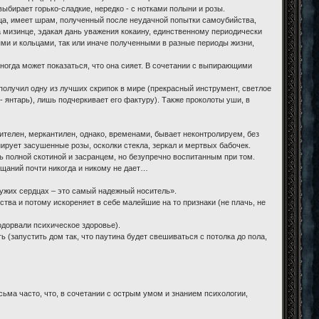
ыбирает горько-сладкие, нередко - с нотками полыни и розы.
рдца, имеет шрам, полученный после неудачной попытки самоубийства,
на мизинце, эдакая дань уважения кокаину, единственному периодически
ми и кольцами, так или иначе полученными в разные периоды жизни,
ногда может показаться, что она сияет. В сочетании с выпирающими
 получил одну из лучших скрипок в мире (прекрасный инструмент, светлое
- янтарь), лишь подчеркивает его фактуру). Также проколоты уши, в
вителен, меркантилен, однако, временами, бывает неконтролируем, без
нирует засушенные розы, осколки стекла, зеркал и мертвых бабочек.
ь полной скотиной и засранцем, но безупречно воспитанным при том.
бещаний почти никогда и никому не дает…
чужих сердцах – это самый надежный носитель».
нства и потому искореняет в себе малейшие на то признаки (не плачь, не
одорвали психическое здоровье).
 (запустить дом так, что паутина будет свешиваться с потолка до пола,
сьма часто, что, в сочетании с острым умом и знанием психологии,