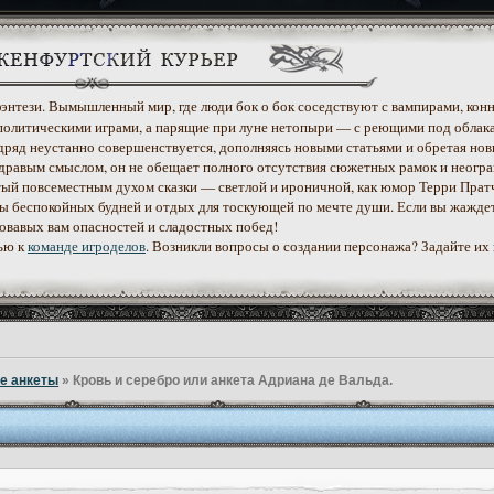
 фэнтези. Вымышленный мир, где люди бок о бок соседствуют с вампирами, конн
политическими играми, а парящие при луне нетопыри — с реющими под облак
дряд неустанно совершенствуется, дополняясь новыми статьями и обретая нов
дравым смыслом, он не обещает полного отсутствия сюжетных рамок и неогр
етый повсеместным духом сказки — светлой и ироничной, как юмор Терри Прат
уеты беспокойных будней и отдых для тоскующей по мечте души. Если вы жажде
ровавых вам опасностей и сладостных побед!
ью к
команде игроделов
. Возникли вопросы о создании персонажа? Задайте их
е анкеты
»
Кровь и серебро или анкета Адриана де Вальда.