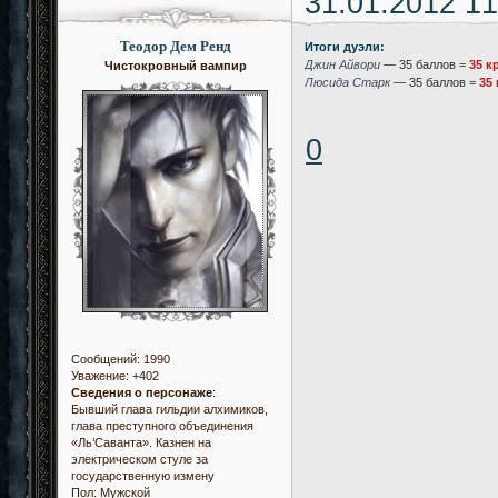
31.01.2012 11
Теодор Дем Ренд
Итоги дуэли:
Джин Айвори
— 35 баллов =
35 к
Чистокровный вампир
Люсида Старк
— 35 баллов =
35 
0
Сообщений:
1990
Уважение:
+402
Сведения о персонаже
:
Бывший глава гильдии алхимиков,
глава преступного объединения
«Ль’Саванта». Казнен на
электрическом стуле за
государственную измену
Пол:
Мужской