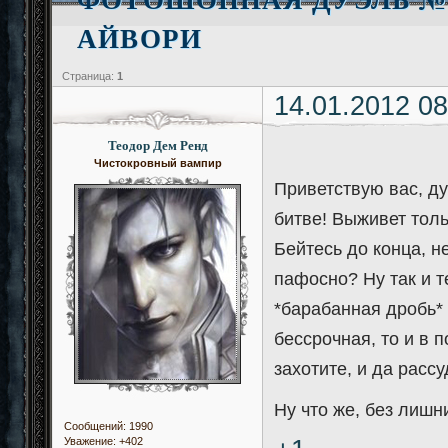
АЙВОРИ
Страница:
1
14.01.2012 08
Теодор Дем Ренд
Чистокровный вампир
Приветствую вас, ду
битве! Выживет толь
Бейтесь до конца, 
пафосно? Ну так и т
*барабанная дробь*
бессрочная, то и в 
захотите, и да рассу
Ну что же, без лишн
Сообщений:
1990
Уважение:
+402