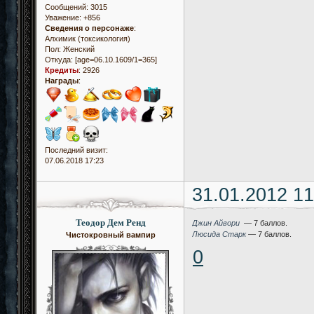
Сообщений:
3015
Уважение:
+856
Сведения о персонаже
:
Алхимик (токсикология)
Пол:
Женский
Откуда:
[age=06.10.1609/1=365]
Кредиты
:
2926
Награды
:
Последний визит:
07.06.2018 17:23
31.01.2012 11
Теодор Дем Ренд
Джин Айвори
— 7 баллов.
Люсида Старк
— 7 баллов.
Чистокровный вампир
0