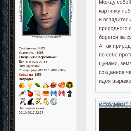
Между собой
картинку по
и вглядитесь
природного о
борется за 
А так природ
Сообщений:
4803
Уважение:
+1085
по себе прот
Сведения о персонаже
:
Деятель искусства
Цунами, земл
Пол:
Мужской
Откуда:
[age=02.12.1648/1=365]
созданное ч
Кредиты
:
1855
Награды
:
идея выраже
Исходники
Последний визит:
09.10.2017 22:17