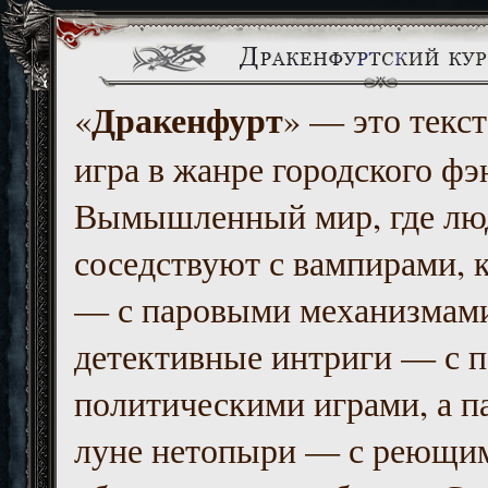
Дракенфурт
«
» — это текст
игра в жанре городского фэ
Вымышленный мир, где люд
соседствуют с вампирами, к
— с паровыми механизмам
детективные интриги — с 
политическими играми, а п
луне нетопыри — с реющи