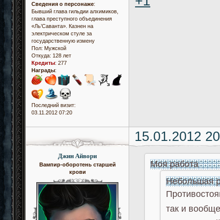
+1
Сведения о персонаже
:
Бывший глава гильдии алхимиков,
глава преступного объединения
«Ль’Саванта». Казнен на
электрическом стуле за
государственную измену
Пол:
Мужской
Откуда:
128 лет
Кредиты
:
277
Награды
:
Последний визит:
03.11.2012 07:20
15.01.2012 20
Джин Айвори
Моя работа
Вампир-оборотень старшей
крови
Небольшая 
Противостоя
так и вообще