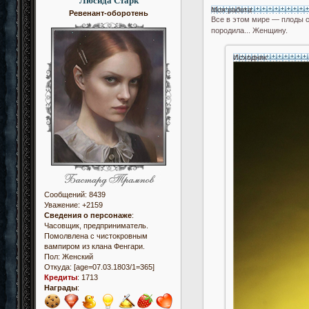
Люсида Старк
Моя работа
Ревенант-оборотень
Все в этом мире — плоды 
породила... Женщину.
Исходник
Сообщений:
8439
Уважение:
+2159
Сведения о персонаже
:
Часовщик, предприниматель.
Помолвлена с чистокровным
вампиром из клана Фенгари.
Пол:
Женский
Откуда:
[age=07.03.1803/1=365]
Кредиты
:
1713
Награды
: