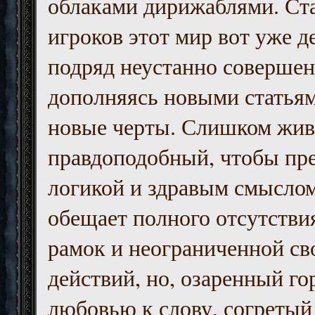
облаками дирижаблями. Ст
игроков этот мир вот уже д
подряд неустанно совершен
дополняясь новыми статьям
новые черты. Слишком жив
правдоподобный, чтобы пр
логикой и здравым смыслом
обещает полного отсутств
рамок и неограниченной с
действий, но, озаренный го
любовью к слову, согретый