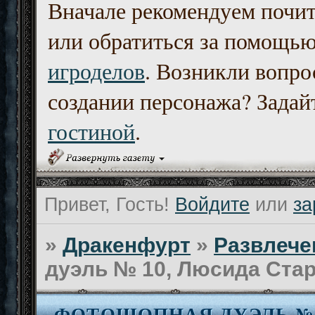
Вначале рекомендуем почи
или обратиться за помощь
игроделов
. Возникли вопро
создании персонажа? Задайт
гостиной
.
Привет, Гость!
Войдите
или
за
»
Дракенфурт
»
Развлече
дуэль № 10, Люсида Стар
ФОТОШОПНАЯ ДУЭЛЬ № 