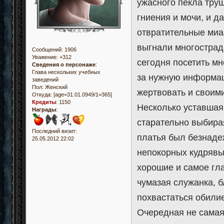
ужасного пекла тру
гниения и мочи, и д
отвратительные миа
выгнали многострад
Сообщений:
1906
Уважение:
+312
сегодня посетить мн
Сведения о персонаже
:
Глава нескольких учебных
за нужную информац
заведений
Пол:
Женский
жертвовать и своим
Откуда:
[age=31.01.0949/1=365]
Кредиты
:
1150
Несколько уставша
Награды
:
старательно выбира
Последний визит:
платья был безнаде
25.05.2012 22:02
непокорных кудрявы
хорошие и самое гла
чумазая служанка, б
похвастаться обили
Очередная не самая