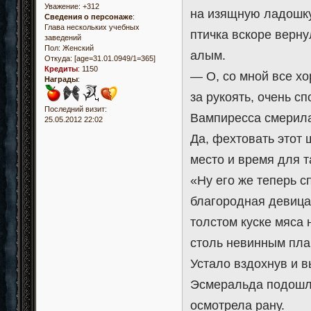
Уважение:
+312
на изящную ладошку,
Сведения о персонаже
:
Глава нескольких учебных
птичка вскоре верну
заведений
Пол:
Женский
алым.
Откуда:
[age=31.01.0949/1=365]
Кредиты
:
1150
— О, со мной все х
Награды
:
за рукоять, очень с
Последний визит:
Вампиресса смерила
25.05.2012 22:02
Да, фехтовать этот 
место и время для т
«Ну его же теперь с
благородная девица,
толстом куске мяса 
столь невинным пла
Устало вздохнув и в
Эсмеральда подошла
осмотрела рану.