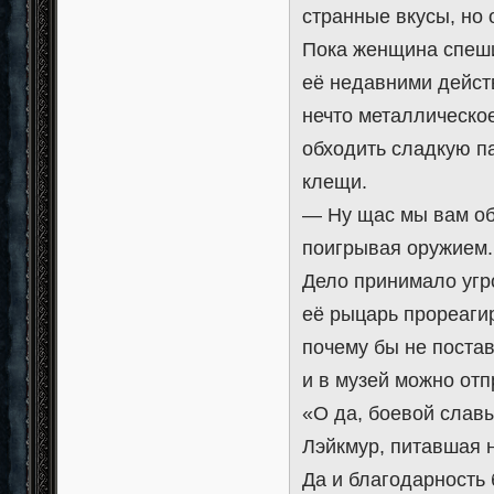
странные вкусы, но 
Пока женщина спеши
её недавними дейст
нечто металлическое
обходить сладкую па
клещи.
— Ну щас мы вам об
поигрывая оружием.
Дело принимало угр
её рыцарь прореагир
почему бы не постав
и в музей можно отп
«О да, боевой слав
Лэйкмур, питавшая 
Да и благодарность 