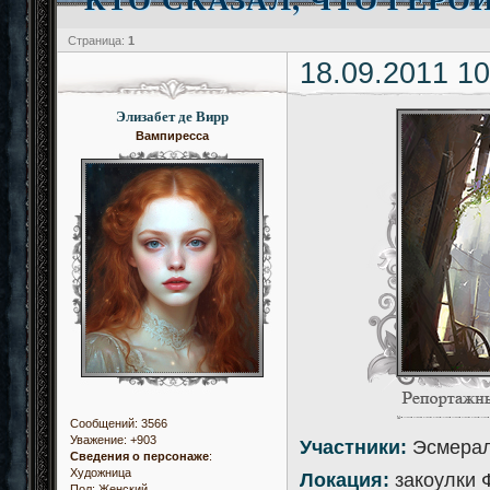
Страница:
1
18.09.2011 10
Элизабет де Вирр
Вампиресса
Сообщений:
3566
Уважение:
+903
Участники:
Эсмерал
Сведения о персонаже
:
Художница
Локация:
закоулки 
Пол:
Женский