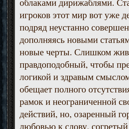
облаками дирижаблями. Ст
игроков этот мир вот уже д
подряд неустанно совершен
дополняясь новыми статьям
новые черты. Слишком жив
правдоподобный, чтобы пр
логикой и здравым смыслом
обещает полного отсутств
рамок и неограниченной с
действий, но, озаренный го
любовью к слову, согретый