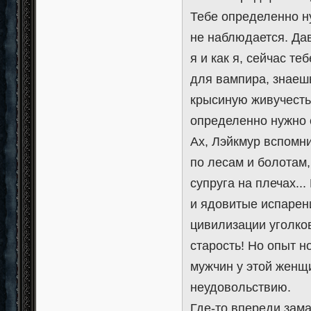
Тебе определенно н
не наблюдается. Дав
я и как я, сейчас т
для вампира, знаешь
крысиную живучесть.
определенно нужно 
Ах, Лэйкмур вспомн
по лесам и болотам,
супруга на плечах..
и ядовитые испарен
цивилизации уголков
старость! Но опыт н
мужчин у этой женщ
неудовольствию.
Где-то впереди зам