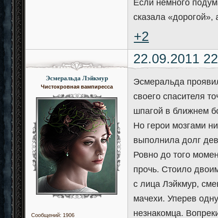
Если немного подума
сказала «дорогой», 
+2
22.09.2011 22
Эсмеральда Лэйкмур
Эсмеральда проявила
Чистокровная вампиресса
своего спасителя то
шпагой в ближнем б
Но герои мозгами ни
выполнила долг дев
Ровно до того моме
прочь. Стоило двои
с лица Лэйкмур, см
мачехи. Уперев одну
незнакомца. Вопрек
Сообщений:
1906