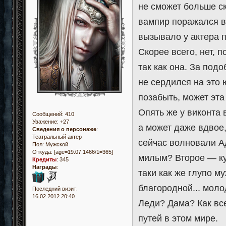
не сможет больше с
вампир поражался в
вызывало у актера 
Скорее всего, нет, п
так как она. За под
не сердился на это
позабыть, может эта
Опять же у виконта 
Сообщений:
410
Уважение:
+27
а может даже вдвое,
Сведения о персонаже
:
Театральный актер
сейчас волновали А
Пол:
Мужской
Откуда:
[age=19.07.1466/1=365]
милым? Второе — куд
Кредиты
:
345
Награды
:
таки как же глупо м
благородной... моло
Последний визит:
16.02.2012 20:40
Леди? Дама? Как все
путей в этом мире.