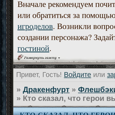
Вначале рекомендуем почи
или обратиться за помощь
игроделов
. Возникли вопро
создании персонажа? Задайт
гостиной
.
Привет, Гость!
Войдите
или
за
»
Дракенфурт
»
Флешбэк
»
Кто сказал, что герои 
КТО СКАЗАЛ, ЧТО ГЕР