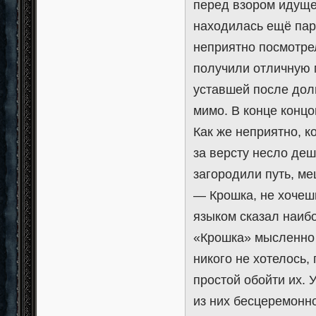
перед взором идущей
находилась ещё паро
неприятно посмотрел
получили отличную 
уставшей после долг
мимо. В конце концов
Как же неприятно, к
за версту несло де
загородили путь, ме
— Крошка, не хочеш
языком сказал наиб
«Крошка» мысленно з
никого не хотелось
простой обойти их. 
из них бесцеремонно