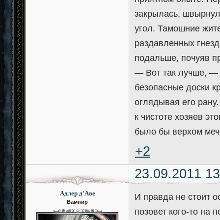
закрылась, швырнул
угол. Тамошние жит
раздавленных гнезд
подальше, почуяв п
— Вот так лучше, — 
безопасные доски к
оглядывая его рану.
к чистоте хозяев эт
было бы верхом меч
+2
23.09.2011 13
Адлер д'Аве
И правда не стоит о
Вампир
позовет кого-то на 