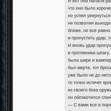
И вот оба напали ра
что оно было короче
но успел увернуться
не позволяя выходит
ближе, но все равно
и пропустить удар, 
И вновь удар пропущ
в противника шпагу,
была шире и вампир 
был мертв, тот брос
уже было не до него
то точно истечет кр
из своего бока оруж
он облокотился спин
— С вами все в пор