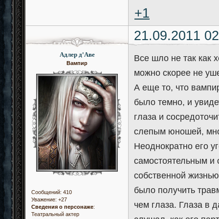
+1
21.09.2011 02
Адлер д'Аве
Все шло не так как 
Вампир
можно скорее не уше
А еще то, что вампи
было темно, и увиде
глаза и сосредоточи
слепым юношей, мно
Неоднократно его уг
самостоятельным и 
собственной жизнью,
было получить трав
Сообщений:
410
Уважение:
+27
чем глаза. Глаза в 
Сведения о персонаже
:
Театральный актер