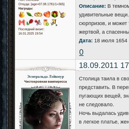
Откуда:
[age=07.08.1781/1=365]
Описание:
В темном
Награды
:
удивительные вещи.
сюрпризов, и может 
Последний визит:
жертвой, а спасенн
16.01.2025 19:54
Дата:
18 июля 1654 
0
18.09.2011 17
Эсмеральда Лэйкмур
Столица таила в св
Чистокровная вампиресса
представить. В пер
пугающих вещей, зн
не следовало.
Ночь выдалась удив
в легкое платье, ж