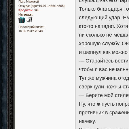
слушал, как его пар
Пол:
Мужской
Откуда:
[age=19.07.1466/1=365]
Только благодаря то
Кредиты
:
345
Награды
:
следующий удар. Ем
кто-то нападет. Хот
Последний визит:
16.02.2012 20:40
ни сколько не мешал
хорошую службу. Он
и шепнул как можно
— Старайтесь вести
чтобы я вас нечаянн
Тут же мужчина отод
сверкнули ножны ст
— Берите мой стилет
Ну, что ж пусть поп
противник в сражени
начеку.