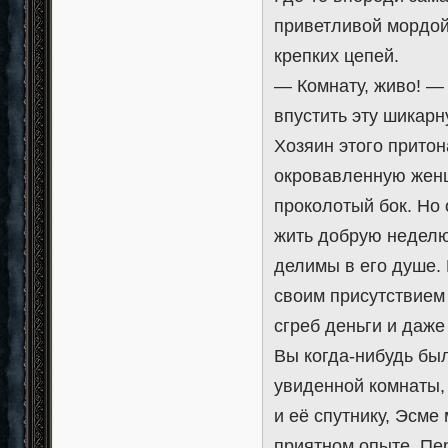
приветливой мордой
крепких цепей.
— Комнату, живо! — 
впустить эту шикарн
Хозяин этого прито
окровавленную женщ
проколотый бок. Но 
жить добрую неделю
делимы в его душе.
своим присутствием
сгреб деньги и даже
Вы когда-нибудь бы
увиденной комнаты,
и её спутнику, Эсме
приятном опыте. Пер