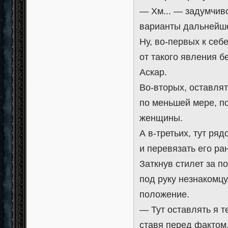
— Хм... — задумчив
варианты дальнейше
Ну, во-первых к себ
от такого явления 
Аскар.
Во-вторых, оставля
по меньшей мере, по
женщины.
А в-третьих, тут ря
и перевязать его ра
Заткнув стилет за 
под руку незнакомцу
положение.
— Тут оставлять я т
ставя перед фактом,