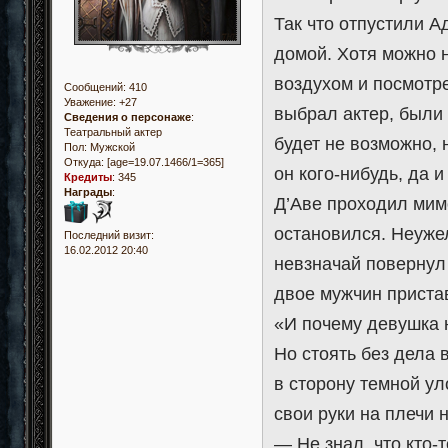
Так что отпустили А
домой. Хотя можно 
воздухом и посмотре
Сообщений:
410
Уважение:
+27
выбрал актер, были 
Сведения о персонаже
:
Театральный актер
будет не возможно, 
Пол:
Мужской
Откуда:
[age=19.07.1466/1=365]
он кого-нибудь, да и
Кредиты
:
345
Награды
:
Д’Аве проходил мим
остановился. Неужел
Последний визит:
16.02.2012 20:40
невзначай повернул 
двое мужчин приста
«И почему девушка 
Но стоять без дела 
в сторону темной у
свои руки на плечи 
— Не знал, что кто-