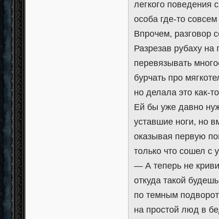
легкого поведения с
особа где-то совсем
Впрочем, разговор с
Разрезав рубаху на
перевязывать много
бурчать про мягкот
но делала это как-т
Ей бы уже давно нуж
уставшие ноги, но в
оказывая первую по
только что сошел с 
— А теперь не криви
откуда такой будеш
по темным подворот
на простой люд в бе