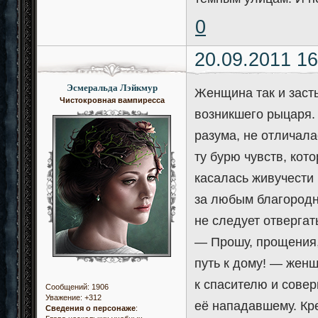
0
20.09.2011 16
Эсмеральда Лэйкмур
Женщина так и заст
Чистокровная вампиресса
возникшего рыцаря.
разума, не отличала
ту бурю чувств, кот
касалась живучести 
за любым благородн
не следует отвергат
— Прошу, прощения, 
путь к дому! — жен
к спасителю и сове
Сообщений:
1906
Уважение:
+312
её нападавшему. Кре
Сведения о персонаже
: