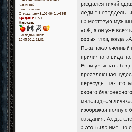
Глава нескольких учебных
раздался тихий сда
заведений
Пол:
Женский
леди с неподдельн
Откуда:
[age=31.01.0949/1=365]
Кредиты
:
1150
на мостовую мужчин
Награды
:
«Ой, а он уже все? 
Последний визит:
серых глаз, когда «
25.05.2012 22:02
Пока покалеченный п
приличного вида нож
Если уж играть бедн
проявляющая чудеса
пересуды. Так что, 
своего благоверного
миловидном личике.
изображая полную б
создания. Ах да, сл
а это была именно 