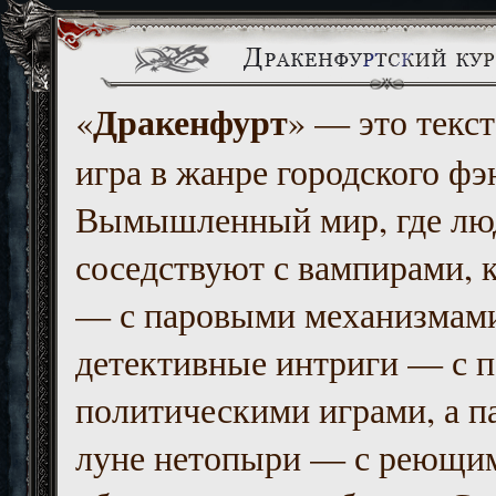
Дракенфурт
«
» — это текст
игра в жанре городского фэ
Вымышленный мир, где люд
соседствуют с вампирами, к
— с паровыми механизмам
детективные интриги — с 
политическими играми, а п
луне нетопыри — с реющи