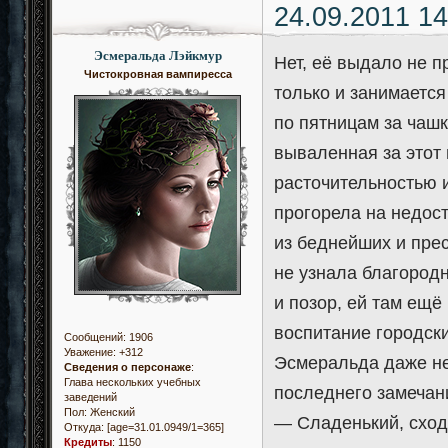
24.09.2011 14
Эсмеральда Лэйкмур
Нет, её выдало не п
Чистокровная вампиресса
только и занимаетс
по пятницам за чашк
вываленная за этот
расточительностью 
прогорела на недос
из беднейших и прес
не узнала благород
и позор, ей там ещё
воспитание городски
Сообщений:
1906
Уважение:
+312
Эсмеральда даже не
Сведения о персонаже
:
Глава нескольких учебных
последнего замечан
заведений
Пол:
Женский
— Сладенький, сходи
Откуда:
[age=31.01.0949/1=365]
Кредиты
:
1150