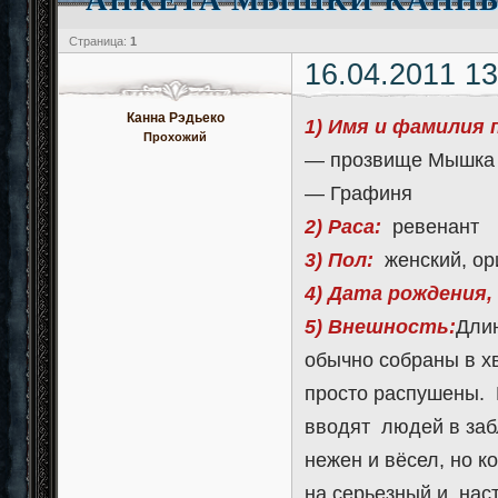
Страница:
1
16.04.2011 13
Канна Рэдьеко
1) Имя и фамилия 
Прохожий
— прозвище Мышка
— Графиня
2) Раса:
ревенант
3) Пол:
женский, ор
4) Дата рождения,
5) Внешность:
Дли
обычно собраны в хв
просто распушены. 
вводят людей в заб
нежен и вёсел, но к
на серьезный и нас