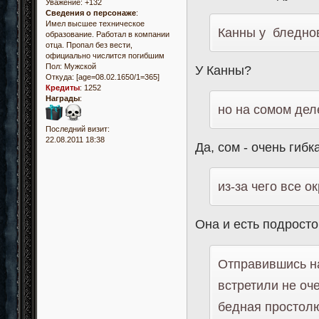
Уважение:
+132
Сведения о персонаже
:
Имел высшее техническое
Канны у бледно
образование. Работал в компании
отца. Пропал без вести,
официально числится погибшим
Пол:
Мужской
У Канны?
Откуда:
[age=08.02.1650/1=365]
Кредиты
:
1252
Награды
:
но на сомом дел
Последний визит:
22.08.2011 18:38
Да, сом - очень гибк
из-за чего все 
Она и есть подросто
Отправившись на
встретили не оче
бедная простолю