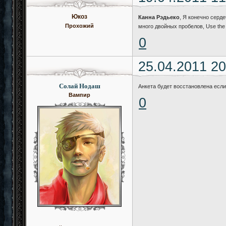
Юкоз
Канна Рэдьеко
, Я конечно серд
Прохожий
много двойных пробелов, Use th
0
25.04.2011 20
Солай Нодаш
Анкета будет восстановлена если
Вампир
0