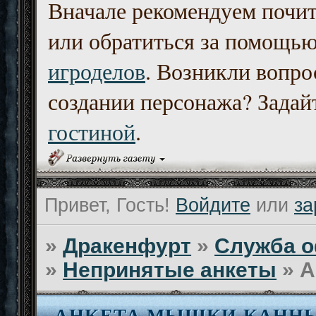
Вначале рекомендуем почи
или обратиться за помощь
игроделов
. Возникли вопро
создании персонажа? Задайт
гостиной
.
Привет, Гость!
Войдите
или
за
»
Дракенфурт
»
Служба о
»
Непринятые анкеты
»
А
АНКЕТА МЫШКИ КАНН