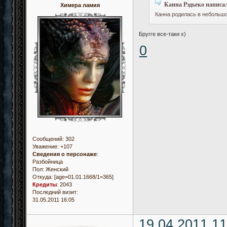
Канна Рэдьеко написал
Химера ламия
Канна родилась в небольшо
Бругге все-таки х)
0
Сообщений:
302
Уважение:
+107
Сведения о персонаже
:
Разбойница
Пол:
Женский
Откуда:
[age=01.01.1668/1=365]
Кредиты
:
2043
Последний визит:
31.05.2011 16:05
19.04.2011 11