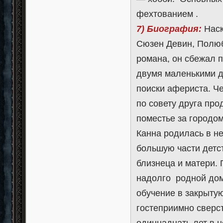
фехтованием .
7) Биография:
Наск
Сюзен Девин, Полюб
романа, он сбежал п
двумя маленькими д
поиски афериста. Че
по совету друга пр
поместье за городом
Канна родилась в н
большую части детст
близнеца и матери. 
надолго родной дом
обучение в закрытую
гостеприимно сверс
одиннадцать лет в н