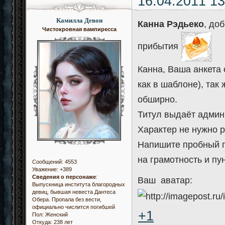
16.04.2011 13
Камилла Девон
Канна Рэдьеко
, до
Чистокровная вампиресса
прибытия
Канна, Ваша анкета
как в шаблоне), так
обширно.
Титул выдаёт админи
Характер не нужно р
Напишите пробный по
на грамотность и пу
Сообщений:
4553
Уважение:
+389
Сведения о персонаже
:
Ваш аватар:
Выпускница института благородных
девиц, бывшая невеста Дантеса
Обера. Пропала без вести,
официально числится погибшей
+1
Пол:
Женский
Откуда:
238 лет