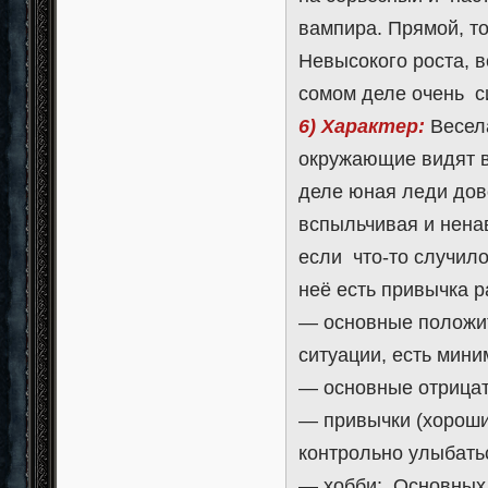
вампира. Прямой, то
Невысокого роста, в
сомом деле очень с
6) Характер:
Весела
окружающие видят в
деле юная леди дов
вспыльчивая и нена
если что-то случилос
неё есть привычка 
— основные положит
ситуации, есть мин
— основные отрицат
— привычки (хорошие
контрольно улыбать
— хобби: Основных у