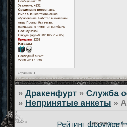
Сообщений:
521
Уважение:
+132
Сведения о персонаже
:
Имел высшее техническое
образование. Работал в компании
отца. Пропал без вести,
официально числится погибшим
Пол:
Мужской
Откуда:
[age=08.02.1650/1=365]
Кредиты
:
1252
Награды
:
Последний визит:
22.08.2011 18:38
Страница:
1
»
Дракенфурт
»
Служба о
»
Непринятые анкеты
»
А
Рейтинг форумов
|
© 2008–2026
Обитель Вам