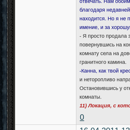
отвечать. Нам обоим
благодаря недавней 
находится. Но я не 
имение, и за хорош
- Я просто продала 
повернувшись на ко
комнату села на до
гранитного камина.
-Канна, как твой кр
и неторопливо напра
Остановившись у отк
комнаты.
11) Локация, с ко
0