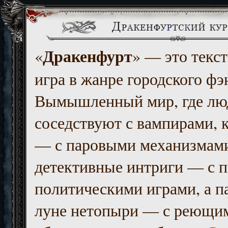
Дракенфурт
«
» — это текст
игра в жанре городского фэ
Вымышленный мир, где люд
соседствуют с вампирами, к
— с паровыми механизмам
детективные интриги — с 
политическими играми, а п
луне нетопыри — с реющи