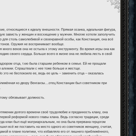
ие, относящиеся к идеалу внешности. Прямая осанка, идеальная фигура,
щую зависть у женщин и восхищение у мужчин. Многие хотели заполучить
о для столь самолюбивой и своенравной особы, как Констанция, она всё
х тонов. Оружия не воспринимает вообще.
я много веков она не остыла к этому инструменту. Во время игры она как
лодию своего сердца. Больше всего в жизне она не любила лесть в свой
адзором отца, т.кю была старшим ребенком в семье. Ей не прощали
и алхмии. Спраштвали с нее тоже больше и жестще.
о это не беспокоило ее, ведь ее цель – заменить отца – оказалась
ближённая ко двору Венганзы....отец Констанции был советником при
.
этому обязвывает должность.
тяжении долгого времени своё трудолюбие и преданность клану, она
первой реформой нового главы клана. Ведь согласно традиции, среди
огда клан был ещё матриархальным, но она была прервана герцогом
шил всё же поставить на место одного из советников женщину, считая,
амой в плане политики, что избавляло его от лишнего приближённого,