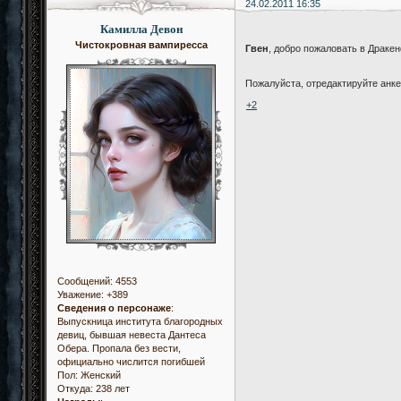
24.02.2011 16:35
Камилла Девон
Чистокровная вампиресса
Гвен
, добро пожаловать в Драке
Пожалуйста, отредактируйте анк
+2
Сообщений:
4553
Уважение:
+389
Сведения о персонаже
:
Выпускница института благородных
девиц, бывшая невеста Дантеса
Обера. Пропала без вести,
официально числится погибшей
Пол:
Женский
Откуда:
238 лет