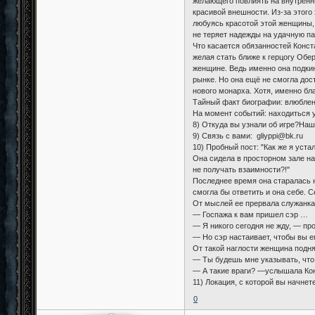
желающего повлиять на внутренн
красивой внешности. Из-за этого
любуясь красотой этой женщины, 
не теряет надежды на удачную п
Что касается обязанностей Конст
желая стать ближе к герцогу Обер
женщине. Ведь именно она подкин
рынке. Но она ещё не смогла дос
нового монарха. Хотя, именно бл
Тайный факт биографии: влюблен
На момент событий: находиться у
8) Откуда вы узнали об игре?Наш
9) Связь с вами: gliyppi@bk.ru
10) Пробный пост: "Как же я уста
Она сидела в просторном зале на
не получать взаимности?!"
Последнее время она старалась н
смогла бы ответить и она себе. 
От мыслей ее прервала служанка,
— Госпажа к вам пришел сэр …
— Я никого сегодня не жду, — пр
— Но сэр настаивает, чтобы вы е
От такой наглости женщина подня
— Ты будешь мне указывать, что
— А такие враги? —услышала Кон
11) Локация, с которой вы начнет
0