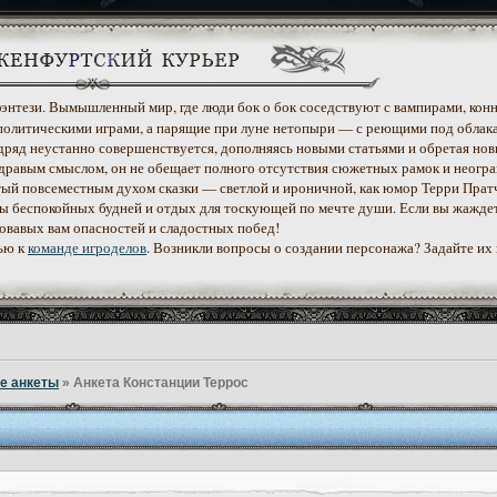
 фэнтези. Вымышленный мир, где люди бок о бок соседствуют с вампирами, конн
политическими играми, а парящие при луне нетопыри — с реющими под облак
дряд неустанно совершенствуется, дополняясь новыми статьями и обретая нов
дравым смыслом, он не обещает полного отсутствия сюжетных рамок и неогр
етый повсеместным духом сказки — светлой и ироничной, как юмор Терри Прат
уеты беспокойных будней и отдых для тоскующей по мечте души. Если вы жажде
ровавых вам опасностей и сладостных побед!
ью к
команде игроделов
. Возникли вопросы о создании персонажа? Задайте их
е анкеты
»
Анкета Констанции Террос