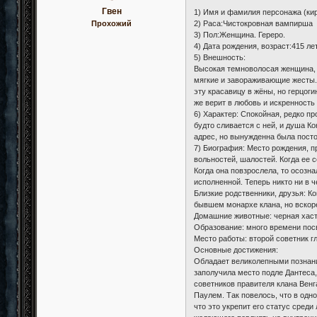
Гвен
1) Имя и фамилия персонажа (кир
2) Раса:Чистокровная вампирша
Прохожий
3) Пол:Женщина. Гереро.
4) Дата рождения, возраст:415 ле
5) Внешность:
Высокая темноволосая женщина, 
мягкие и завораживающие жесты.
эту красавицу в жёны, но герцог
же верит в любовь и искренность
6) Характер: Спокойная, редко п
будто сливается с ней, и душа К
адрес, но вынужденна была пост
7) Биография: Место рождения, п
вольностей, шалостей. Когда ее 
Когда она повзрослела, то осозна
исполненной. Теперь никто ни в ч
Близкие родственники, друзья: К
бывшем монархе клана, но вскоре
Домашние животные: черная хаст
Образование: много времени посв
Место работы: второй советник г
Основные достижения:
Обладает великолепными познани
заполучила место подле Дантеса,
советников правителя клана Венг
Паулем. Так повелось, что в одн
что это укрепит его статус сред