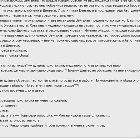
ий распорядок Венганзы. По правде говоря, совсем не выдающейся считать её было 
 ходили слухи о том, что она любовница герцога, что не раз могло подтвердиться бро
что она тайно влюблена в Дантеса. И хотя глава Венганзы в последние годы был далё
артию с первым мужчиной среди «мстителей».
анции в клане, то она предпочитает вести дела Венганзы предельно аккуратно. Вампи
у, ближе к власти. Хоть она и недавно находится на своём посту, но уже умудрилась з
ула идею Дантесу, где искать отколовшиеся семьи. Именно она достигла ряда торгов
тичь признания других членов Венганзы, которые сомневаются, что Торрес долго прод
агодаря этому недоверию у неё нет пока что опасных врагов, которые желали бы от неё
а в Дантеса.
 себя в комнате.
ла в поиске Googl
ла от их взглядов" — думала Констанция, медленно потягивая красное вино.
 кресле. Ее мысли занимало оишь одно: "Почему Дантес не обращает на нее внимания
е думать об этом, честно пыталась погрузиться в работу. Но могновение, и образ это
Сердце выбрало. Но есть ли у вампиров сердце??!
 тихо постучавшая в дверь.
оговорила Констанция не меня положения.
го приняли.
лась.
 делать!? — Повысела голос она. — Мне не нужны такие служанки…
станта голос из темноты.
е игру: Какая будет удобнее, чтобы поместить меня в сюжет игры.