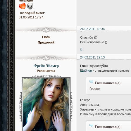
Награды
:
Последний визит:
31.05.2011 17:27
24.02.2011 18:34
Гвен
Спасибо )))
Все исправлено ))
Прохожий
0
24.02.2011 19:13
Фрейя Эйлмер
Гвен
, здраствуйте.
Шаблон
- с выделением пунктов.
Ревенантка
Гвен написал(а):
Гереро
ГеТеро
Анкета мала.
Характер - плохие и хорошие при
И почему в прошедшем времени
Гвен написал(а):