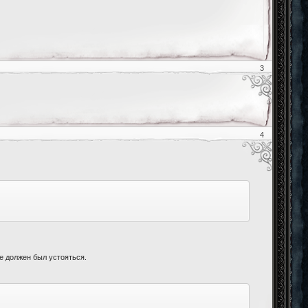
3
4
же должен был устояться.