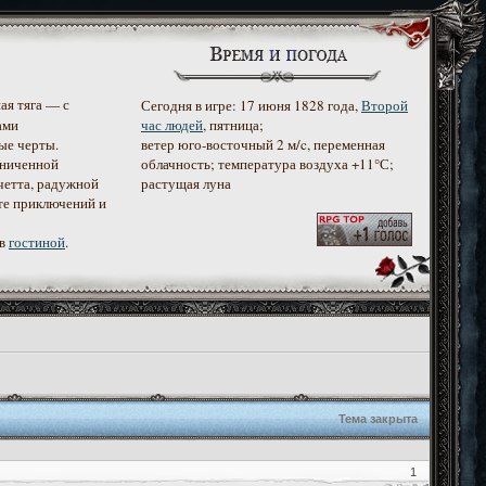
ая тяга — с
Сегодня в игре: 17 июня 1828 года,
Второй
ами
час людей
, пятница;
ые черты.
ветер юго-восточный 2 м/c, переменная
аниченной
облачность; температура воздуха +11°С;
четта, радужной
растущая луна
те приключений и
 в
гостиной
.
Тема закрыта
1