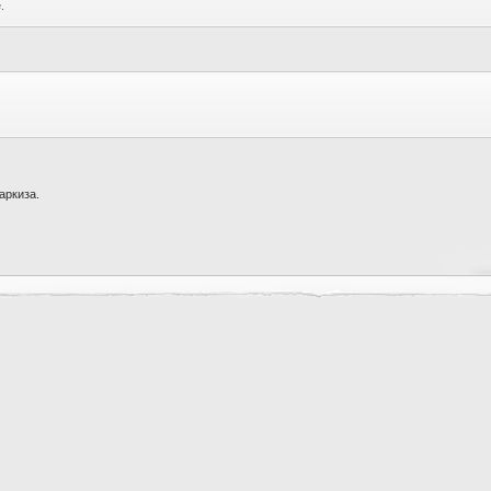
.
аркиза.