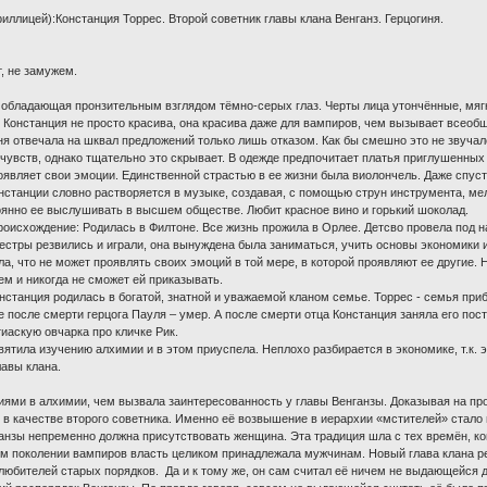
иллицей):Констанция Торрес. Второй советник главы клана Венганз. Герцогиня.
т, не замужем.
обладающая пронзительным взглядом тёмно-серых глаз. Черты лица утончённые, мягк
 Констанция не просто красива, она красива даже для вампиров, чем вызывает всеоб
иня отвечала на шквал предложений только лишь отказом. Как бы смешно это не звучал
 чувств, однако тщательно это скрывает. В одежде предпочитает платья приглушенны
роявляет свои эмоции. Единственной страстью в ее жизни была виолончель. Даже спуст
онстанции словно растворяется в музыке, создавая, с помощью струн инструмента, ме
оянно ее выслушивать в высшем обществе. Любит красное вино и горький шоколад.
роисхождение: Родилась в Филтоне. Все жизнь прожила в Орлее. Детсво провела под н
сестры резвились и играли, она вынуждена была заниматься, учить основы экономики 
ла, что не может проявлять своих эмоций в той мере, в которой проявляют ее другие. Н
ем и никогда не сможет ей приказывать.
онстанция родилась в богатой, знатной и уважаемой кланом семье. Торрес - семья при
 после смерти герцога Пауля – умер. А после смерти отца Констанция заняла его пост
иаскую овчарка про кличке Рик.
ятила изучению алхимии и в этом приуспела. Неплохо разбирается в экономике, т.к. 
лавы клана.
ями в алхимии, чем вызвала заинтересованность у главы Венганзы. Доказывая на про
 в качестве второго советника. Именно её возвышение в иерархии «мстителей» стало 
анзы непременно должна присутствовать женщина. Эта традиция шла с тех времён, к
ом поколении вампиров власть целиком принадлежала мужчинам. Новый глава клана ре
и любителей старых порядков. Да и к тому же, он сам считал её ничем не выдающейся д