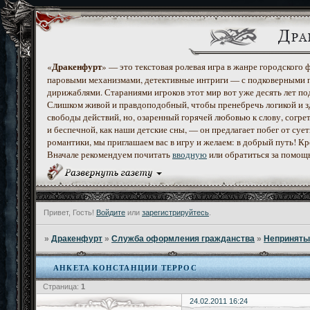
Дракенфурт
«
» — это текстовая ролевая игра в жанре городского
паровыми механизмами, детективные интриги — с подковерными 
дирижаблями. Стараниями игроков этот мир вот уже десять лет по
Слишком живой и правдоподобный, чтобы пренебречь логикой и з
свободы действий, но, озаренный горячей любовью к слову, согр
и беспечной, как наши детские сны, — он предлагает побег от с
романтики, мы приглашаем вас в игру и желаем: в добрый путь! К
Вначале рекомендуем почитать
вводную
или обратиться за помощ
Привет, Гость!
Войдите
или
зарегистрируйтесь
.
»
Дракенфурт
»
Служба оформления гражданства
»
Неприняты
АНКЕТА КОНСТАНЦИИ ТЕРРОС
Страница:
1
24.02.2011 16:24