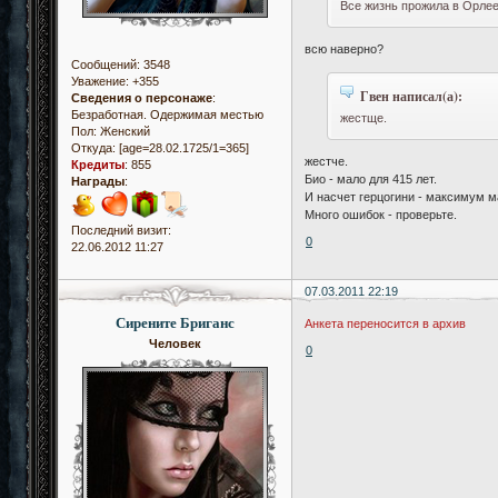
Все жизнь прожила в Орлее
всю наверно?
Сообщений:
3548
Уважение:
+355
Гвен написал(а):
Сведения о персонаже
:
Безработная. Одержимая местью
жестще.
Пол:
Женский
Откуда:
[age=28.02.1725/1=365]
жестче.
Кредиты
:
855
Био - мало для 415 лет.
Награды
:
И насчет герцогини - максимум м
Много ошибок - проверьте.
Последний визит:
0
22.06.2012 11:27
07.03.2011 22:19
Сирените Бриганс
Анкета переносится в архив
Человек
0