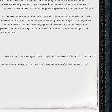
просто невозможно - ведь она была обладательницей необычайно
саемыми в сторону монарха взглядами Констанции. Мало кто замечает,
к от романтизма, всячески занятый реконструкцией клана, мазель Торрес
ресса тщательно, шаг за шагом старается превзойти первого советника,
аявить о себе как не о просто красивой игрушке, но и достаточно умной
ых соглашений, которые смогли укрепить позицию клана на мировом
ержится на своём посту, всё ещё считая её просто-напросто прихотью
 избавиться.
… почему она, Констанция Торрес, должна сгорать любовью и страстью и
го человека всплывал в ее памяти. Почему она выбра именно его, не