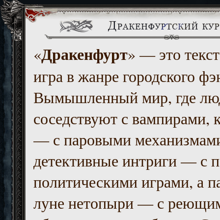
Дракенфурт
«
» — это текст
игра в жанре городского фэ
Вымышленный мир, где люд
соседствуют с вампирами, к
— с паровыми механизмам
детективные интриги — с 
политическими играми, а п
луне нетопыри — с реющи