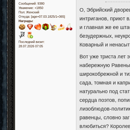
Сообщений:
9380
Уважение:
+1850
О, Эбрийский дворе
Пол:
Женский
Откуда:
[age=07.03.1825/1=365]
интриганов, приют 
Награды
:
и главная же ее шт
безудержных, неукр
Последний визит:
Коварный и ненасыт
28.07.2026 07:05
Вот уже триста лет 
набережную Равены
широкобрежной и ти
сада, томная и капр
натурально под стат
сердца поэтов, попи
лизоблюдов-политико
равенцы, словно заг
влюбиться? Королев