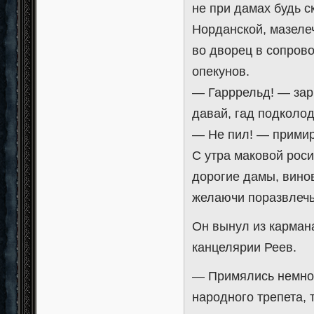
не при дамах будь с
Норданской, мазелеч
во дворец в сопрово
опекунов.
— Гарррельд! — зар
давай, гад подколо
— Не пил! — примир
С утра маковой росин
дорогие дамы, винов
желаючи поразвлечь
Он вынул из карман
канцелярии Реев.
— Примялись немного
народного трепета, т