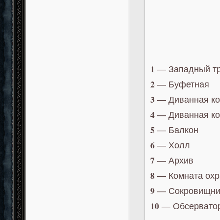
1
— Западный тр
2
— Буфетная
3
— Диванная ко
4
— Диванная ко
5
— Балкон
6
— Холл
7
— Архив
8
— Комната охр
9
— Сокровищни
10
— Обсервато