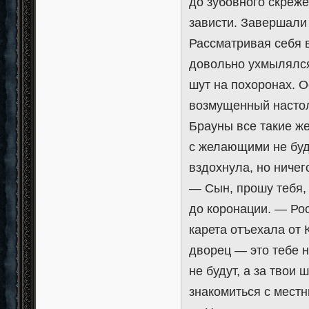
до зубовного скреж
зависти. Завершали
Рассматривая себя 
довольно ухмылялся
шут на похоронах. О
возмущенный настол
Брауны все такие же
с желающими не буд
вздохнула, но ничег
— Сын, прошу тебя, 
до коронации. — Рос
карета отъехала от 
дворец — это тебе 
не будут, а за твои 
знакомиться с мест