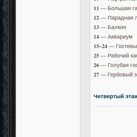
11
— Большая га
12
— Парадная л
13
— Балкон
14
— Аквариум
15–24
— Гостевы
25
— Рабочий ка
26
— Голубая го
27
— Гербовый з
Четвертый эта
-----------------------------------