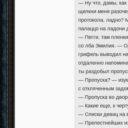
— Ну что, дамы, как 
щелкни меня разочек
протокола, ладно? М
палаццо на ладони 
— Пегги, там пленк
со лба Эмилия. — О
грифель выводил на
отдаленно напомина
ты раздобыл пропус
— Пропуска? — изум
с откляченным задом
— Пропуска во двор
— Какие еще, к черт
— Списки девиц на 
— Прелестнейших из 