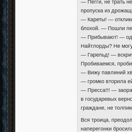
— Пегги, не трать 
пропуска из дрожащ
— Кареты! — откликн
блохой. — Пошли пе
— Прибывают! — одн
Найтлорды? Не могу 
— Гарельд! — вскри
Пробиваемся, проби
— Вижу павлиний хв
— громко вторила е
— Пресса!!! — заора
в государевых верн
граждане, не толпимс
Вся троица, преодо
наперегонки бросила