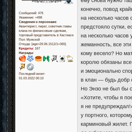
ему снова нужно та
конечно, повод край
Сообщений:
476
на несколько часов 
Уважение:
+498
Сведения о персонаже
:
предстояло сутки, 
Авантюрист, пират, советник главы
клана по финансовым сделкам,
на несколько часов у
торговый представитель в Хастиасе
Пол:
Мужской
жеманность, все эти
Откуда:
[age=29.06.1512/1=365]
Кредиты
:
167
кому весело? Но ма
Награды
:
королю обязаны все
и эмоционально спор
Последний визит:
01.03.2022 00:10
в клан — будь добр 
Но Энзо не был бы с
«Хотите, чтобы я по
я не предупреждал!
у портного, котором
карминовый жилет. 