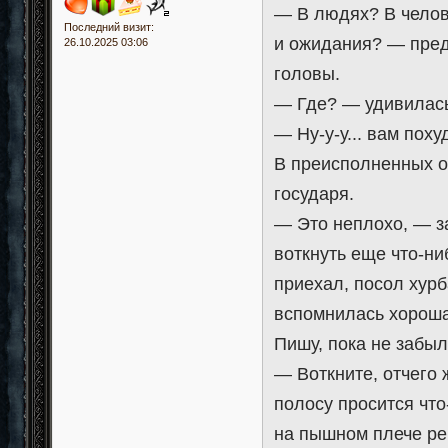
— В людях? В челов
Последний визит:
и ожидания? — пред
26.10.2025 03:06
головы.
— Где? — удивилас
— Ну-у-у... вам пох
В преисполненных о
государя.
— Это неплохо, — з
воткнуть еще что-ни
приехал, посол хурб
вспомнилась хорошая
Пишу, пока не забыл
— Воткните, отчего 
полосу просится что
на пышном плече ре