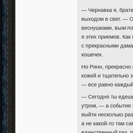
— Чернавка я, брате
выходом в свет. — 
веснушками, выжгло
я этих приемов. Как
с прекрасными дама
кошечек.
Но Ринн, прекрасно
кожей и тщательно 
— все равно каждый 
— Сегодня ты едешь
утром, — а событие
выйти несколько раз
а не какой-то там с
единственный раз. И