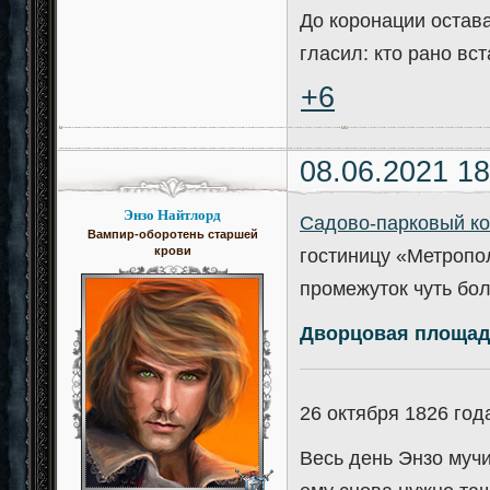
До коронации остав
гласил: кто рано вс
+6
08.06.2021 18
Энзо Найтлорд
Садово-парковый к
Вампир-оборотень старшей
крови
гостиницу «Метропо
промежуток чуть б
Дворцовая площа
——————————————
26 октября 1826 год
Весь день Энзо мучи