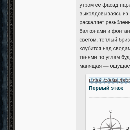
утром ее фасад пар
выколдовываясь из 
раскаляет резьблен
балконами и фонта
светом, теплый бри
клубится над свода
тенями по углам буд
манящая — ощущает
План-схема дво
Первый этаж
-----------------------------------