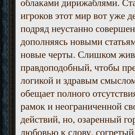
облаками дирижаблями. Ст
игроков этот мир вот уже д
подряд неустанно совершен
дополняясь новыми статьям
новые черты. Слишком жив
правдоподобный, чтобы пр
логикой и здравым смыслом
обещает полного отсутств
рамок и неограниченной с
действий, но, озаренный го
любовью к слову, согретый