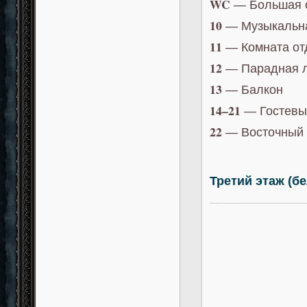
WC
— Большая 
10
— Музыкальна
11
— Комната отд
12
— Парадная л
13
— Балкон
14–21
— Гостевы
22
— Восточный 
Третий этаж (б
-----------------------------------