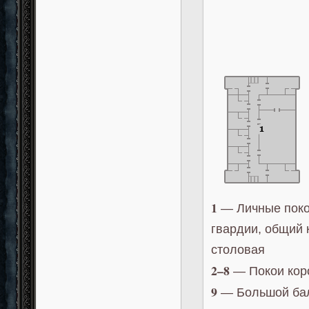
1
— Личные поко
гвардии, общий 
столовая
2–8
— Покои кор
9
— Большой ба