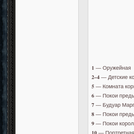
1
— Оружейная
2–4
— Детские к
5
— Комната ко
6
— Покои преды
7
— Будуар Марг
8
— Покои преды
9
— Покои корол
10
— Портретная