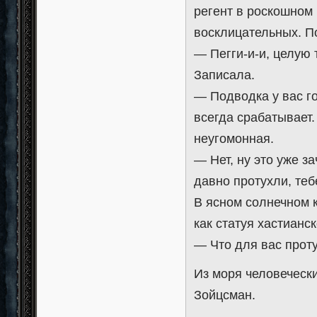
регент в роскошном
восклицательных. По
— Пегги-и-и, целую 
Записала.
— Подводка у вас г
всегда срабатывает.
неугомонная.
— Нет, ну это уже 
давно протухли, теб
В ясном солнечном 
как статуя хастианс
— Что для вас проту
Из моря человеческ
Зойцсман.