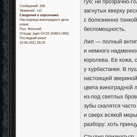
губ; ни прозрачно-г
Сообщений:
168
загнутых кверху рес
Уважение:
+12
Сведения о персонаже
:
с болезненно тонко
Наследница виноградного дела
клана
беспомощность.
Пол:
Женский
Откуда:
[age=14.03.1696/1=365]
Последний визит:
Лил — полный антип
10.06.2021 08:20
и немного надменно
королева. Ее кожа, 
у хурбастанки. В п
настоящей звериной
цвета виноградной 
из-под светлых бро
зубы скалятся часто
и сверх всякой мер
разбору: хоть принцу
Стыдно признаться, 