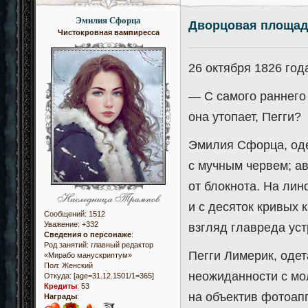
Эмилия Сфорца
Дворцовая площа
Чистокровная вампиресса
-------------------------------------------
26 октября 1826 год
— С самого раннего 
она утопает, Пегги?
Эмилия Сфорца, оде
с мучным червем; а
от блокнота. На ли
и с десяток кривых
Сообщений:
1512
Уважение:
+332
взгляд главреда уст
Сведения о персонаже
:
Род занятий: главный редактор
Пегги Лимерик, одет
«Мирабо манускриптум»
Пол:
Женский
неожиданности с мол
Откуда:
[age=31.12.1501/1=365]
Кредиты
:
53
на объектив фотоап
Награды
: