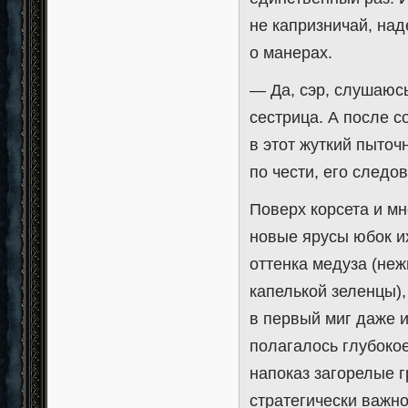
не капризничай, над
о манерах.
— Да, сэр, слушаюс
сестрица. А после с
в этот жуткий пыточ
по чести, его следо
Поверх корсета и м
новые ярусы юбок и
оттенка медуза (не
капелькой зеленцы),
в первый миг даже 
полагалось глубоко
напоказ загорелые 
стратегически важн