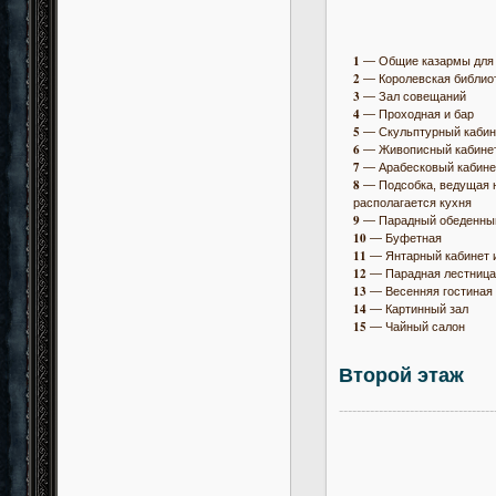
1
— Общие казармы для 
2
— Королевская библио
3
— Зал совещаний
4
— Проходная и бар
5
— Скульптурный кабин
6
— Живописный кабине
7
— Арабесковый кабине
8
— Подсобка, ведущая н
располагается кухня
9
— Парадный обеденны
10
— Буфетная
11
— Янтарный кабинет 
12
— Парадная лестница
13
— Весенняя гостиная
14
— Картинный зал
15
— Чайный салон
Второй этаж
-----------------------------------