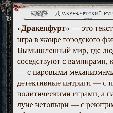
Дракенфурт
«
» — это текст
игра в жанре городского фэ
Вымышленный мир, где люд
соседствуют с вампирами, к
— с паровыми механизмам
детективные интриги — с 
политическими играми, а п
луне нетопыри — с реющи