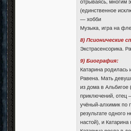
отрываясь, многим э
(единственное искл
— хобби
Музыка, игра на фле
8) Псионические с
Экстрасенсорика. Ра
9) Биография:
Катарина родилась и
Равена. Мать девуш
из дома в Альбигое 
приключений, отец 
учёный-алхимик по п
результате одного 
настой), и Катарина 
Катарина росла в до