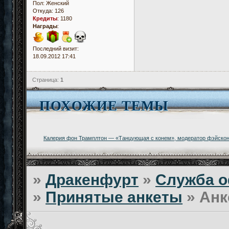
Пол:
Женский
Откуда:
126
Кредиты
:
1180
Награды
:
Последний визит:
18.09.2012 17:41
Страница:
1
ПОХОЖИЕ ТЕМЫ
Калерия фон Трамплтон — «Танцующая с конем», модератор фэйско
»
Дракенфурт
»
Служба о
»
Принятые анкеты
»
Анк