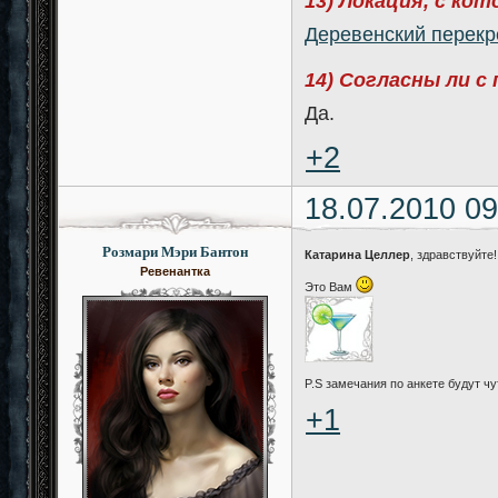
13) Локация, с ко
Деревенский перекр
14) Согласны ли с
Да.
+2
18.07.2010 09
Розмари Мэри Бантон
Катарина Целлер
, здравствуйте
Ревенантка
Это Вам
P.S замечания по анкете будут чут
+1