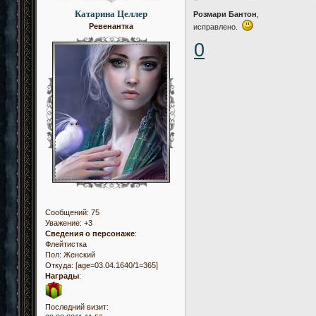
Катарина Целлер
Розмари Бантон
,
Ревенантка
исправлено.
0
Сообщений:
75
Уважение:
+3
Сведения о персонаже
:
Флейтистка
Пол:
Женский
Откуда:
[age=03.04.1640/1=365]
Награды
:
Последний визит: