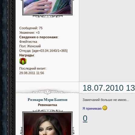
Сообщений:
75
Уважение:
+3
Сведения о персонаже
:
Флейтистка
Пол:
Женский
Откуда:
[age=03.04.1640/1=365]
Награды
:
Последний визит:
29.08.2011 11:56
18.07.2010 13
Розмари Мэри Бантон
Замечаний больше не имею...
Ревенантка
Я принимаю
0