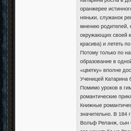
оранжерее истинног
няньки, служанок ре
мнению родителей, о
окружающих своей к
красива) и лететь по
Потому только по н
образование в одной
«цветку» вполне до
Ученицей Катарина 
Помимо уроков в ги
романтические прикл
Книжные романтичес
значительно. В 184
Вольф Реланж, сын 