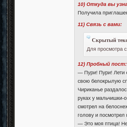
10) Откуда вы узн
Получила приглашен
11) Связь с вами:
Скрытый текс
Для просмотра с
12) Пробный пост:
— Пури! Пури! Лети
свою белокрылую сп
Чириканье раздалос
руках у мальчишки-
смотрел на белосне
голову и посмотрел 
— Это моя птица! Н