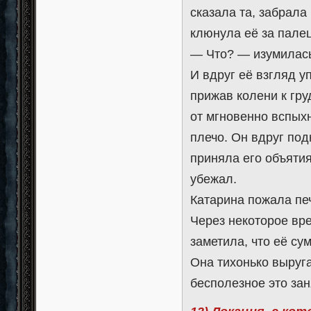
сказала та, забрала
клюнула её за палец
— Что? — изумилась
И вдруг её взгляд у
прижав колени к гру
от мгновенно вспых
плечо. Он вдруг под
приняла его объятия
убежал.
Катарина пожала пе
Через некоторое вре
заметила, что её сум
Она тихонько выруга
бесполезное это зан