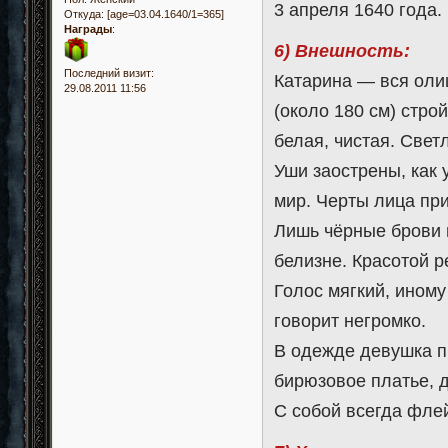
3 апреля 1640 года.
Откуда:
[age=03.04.1640/1=365]
Награды
:
6) Внешность:
Последний визит:
Катарина — вся оли
29.08.2011 11:56
(около 180 см) стро
белая, чистая. Свет
Уши заострены, как 
мир. Черты лица при
Лишь чёрные брови 
белизне. Красотой 
Голос мягкий, ином
говорит негромко.
В одежде девушка п
бирюзовое платье, 
С собой всегда флей