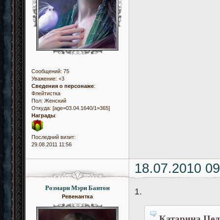
Сообщений:
75
Уважение:
+3
Сведения о персонаже
:
Флейтистка
Пол:
Женский
Откуда:
[age=03.04.1640/1=365]
Награды
:
Последний визит:
29.08.2011 11:56
18.07.2010 09
Розмари Мэри Бантон
1.
Ревенантка
Катарина Цел