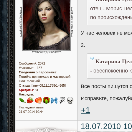
отец - Морис Це
по происхожден
У нас человек не мо
2.
Катарина Цел
Сообщений:
2572
Уважение:
+187
- обеспокоенно 
Сведения о персонаже
:
Погибла при пожаре в мастерской
Пол:
Женский
Все посты пишутся о
Откуда:
[age=08.11.1785/1=365]
Кредиты
:
31
Награды
:
Исправьте, пожалуй
Последний визит:
+1
21.07.2014 10:44
18.07.2010 10