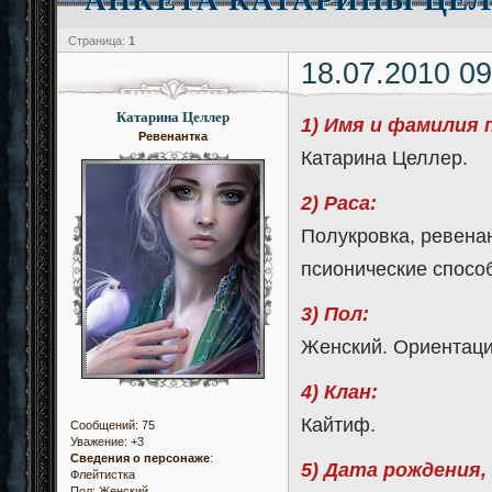
Страница:
1
18.07.2010 09
Катарина Целлер
1) Имя и фамилия 
Ревенантка
Катарина Целлер.
2) Раса:
Полукровка, ревена
псионические способ
3) Пол:
Женский. Ориентаци
4) Клан:
Кайтиф.
Сообщений:
75
Уважение:
+3
Сведения о персонаже
:
5) Дата рождения,
Флейтистка
Пол:
Женский