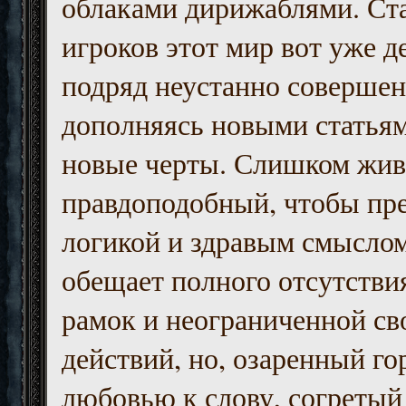
облаками дирижаблями. Ст
игроков этот мир вот уже д
подряд неустанно совершен
дополняясь новыми статьям
новые черты. Слишком жив
правдоподобный, чтобы пр
логикой и здравым смыслом
обещает полного отсутств
рамок и неограниченной с
действий, но, озаренный го
любовью к слову, согретый