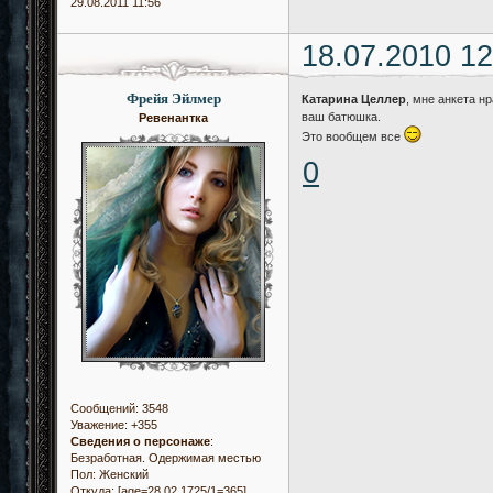
29.08.2011 11:56
18.07.2010 12
Фрейя Эйлмер
Катарина Целлер
, мне анкета нр
ваш батюшка.
Ревенантка
Это вообщем все
0
Сообщений:
3548
Уважение:
+355
Сведения о персонаже
:
Безработная. Одержимая местью
Пол:
Женский
Откуда:
[age=28.02.1725/1=365]