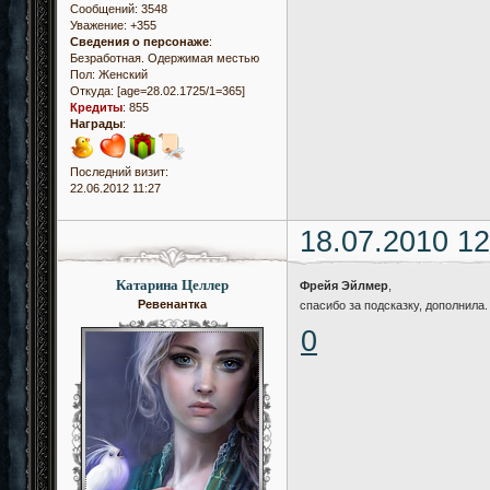
Сообщений:
3548
Уважение:
+355
Сведения о персонаже
:
Безработная. Одержимая местью
Пол:
Женский
Откуда:
[age=28.02.1725/1=365]
Кредиты
:
855
Награды
:
Последний визит:
22.06.2012 11:27
18.07.2010 12
Катарина Целлер
Фрейя Эйлмер
,
Ревенантка
спасибо за подсказку, дополнила
0