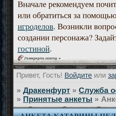
Вначале рекомендуем почи
или обратиться за помощь
игроделов
. Возникли вопро
создании персонажа? Задайт
гостиной
.
Привет, Гость!
Войдите
или
за
»
Дракенфурт
»
Служба о
»
Принятые анкеты
»
Анк
АНКЕТА КАТАРИНЫ ЦЕЛ