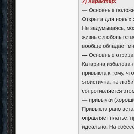
7) Характер:
— Основные положи
Открыта для новых 
Не задумываясь, мо
жизнь с любопытство
вообще обладает мн
— Основные отрица
Катарина избалован
привыкла к тому, чт
эгоистична, не любит
сопротивляется этом
— привычки (хороши
Привыкла рано вста
оправляет платье, п
идеально. На собес