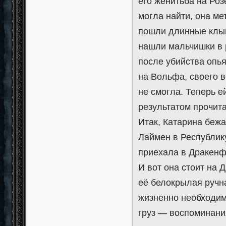
его женитьба на Роз
могла найти, она ме
пошли длинные клык
нашли мальчишки в 
после убийства опь
на Вольфа, своего 
не смогла. Теперь 
результатом прочита
Итак, Катарина беж
Лаймен в Республику
приехала в Дракенф
И вот она стоит на 
её белокрылая ручна
жизненно необходи
груз — воспоминани